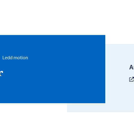
Ledd motion
A
r