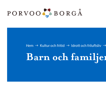
Hoppa till innehåll
Porvoo – Gå till startsidan
Bläddra:
Hem
Kultur och fritid
Idrott och friluftsliv
Barn och familje