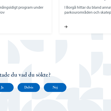
 mångsidigt program under
I Borgå hittar du bland anna
lov
parkourområden och skatep
tade du vad du sökte?
Ja
Delvis
Nej