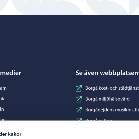
Porvoo – Gå till startsidan
 medier
Se även webbplatser
nstagram
ram
Borgå kost- och städtjänst
acebook
ok
Borgå miljöhälsovård
inkedIn
In
Borgånejdens musikinstit
ouTube
ube
Borgå vatten
WhatsApp
App
Business Porvoo
der kakor