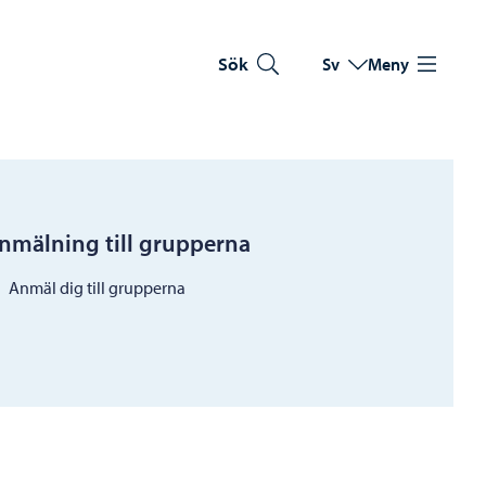
Sök
Sv
Meny
Byt språk
Nuvarande språk: Sve
nmälning till grupperna
Anmäl dig till grupperna