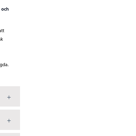
n och
att
sk
gda.