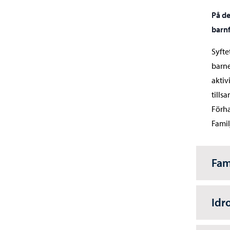
På de
barn
Syfte
barne
aktiv
tills
Förha
Famil
Fam
Idr