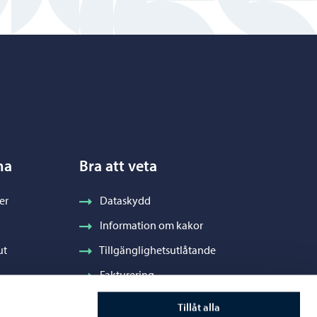
na
Bra att veta
er
Dataskydd
Information om kakor
ut
Tillgänglighetsutlåtande
Fakturering
Stadens visuella profil och vapen
Tillåt alla