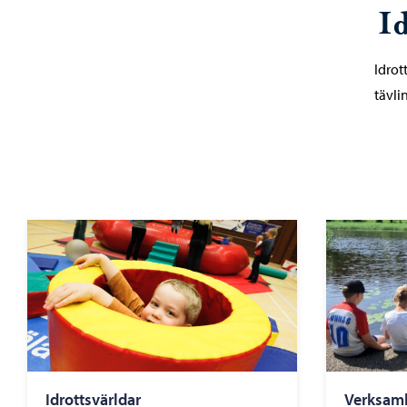
I
Idrot
tävli
Idrottsvärldar
Verksamh