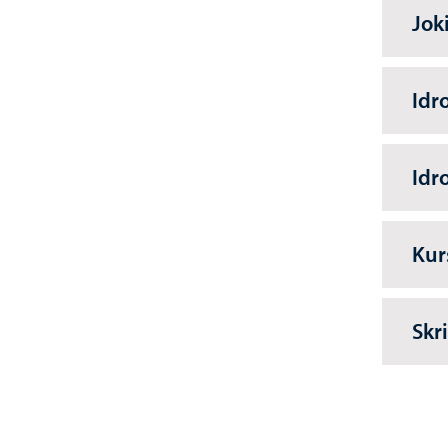
Jok
Idr
Idr
Kur
Skr