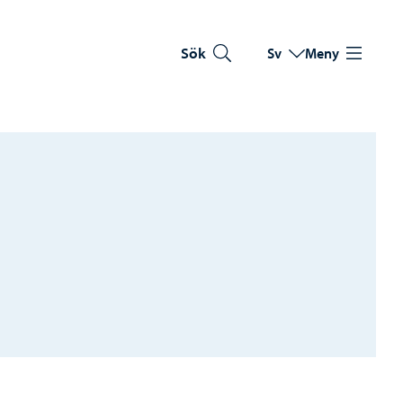
Sök
Sv
Meny
Byt språk
Nuvarande språk: Sve