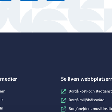
Porvoo – Gå till startsidan
 medier
Se även webbplatser
nstagram
ram
Borgå kost- och städtjänst
acebook
ok
Borgå miljöhälsovård
inkedIn
In
Borgånejdens musikinstit