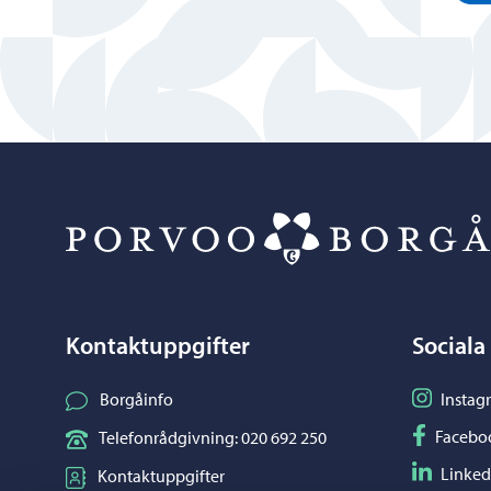
Kontaktuppgifter
Sociala
Följ på I
Borgåinfo
Instag
Följ på F
Facebo
Telefonrådgivning: 020 692 250
Följ på L
Linked
Kontaktuppgifter