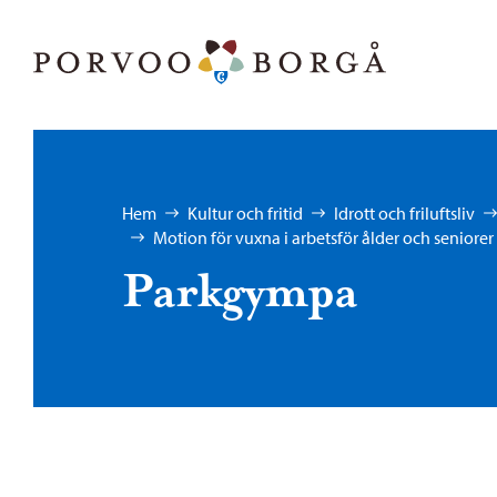
Hoppa till innehåll
Porvoo – Gå till startsidan
Bläddra:
Hem
Kultur och fritid
Idrott och friluftsliv
Motion för vuxna i arbetsför ålder och seniorer
Parkgympa