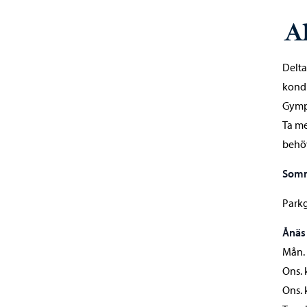
A
Delta
kondi
Gympo
Ta me
behöv
Somm
Parkg
Ånäs
Mån. 
Ons. 
Ons. 