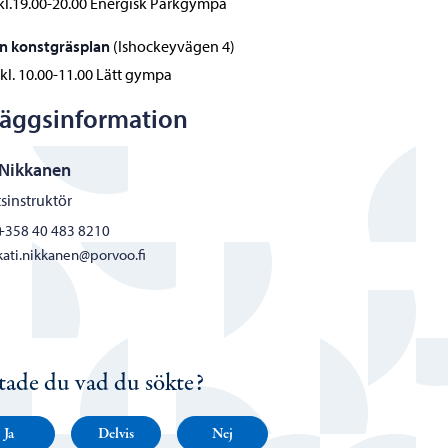
 kl.19.00-20.00 Energisk Parkgympa
n konstgräsplan
(Ishockeyvägen 4)
kl. 10.00-11.00 Lätt gympa
läggsinformation
 Nikkanen
tsinstruktör
+358 40 483 8210
kati.nikkanen@porvoo.fi
tade du vad du sökte?
Ja
Delvis
Nej