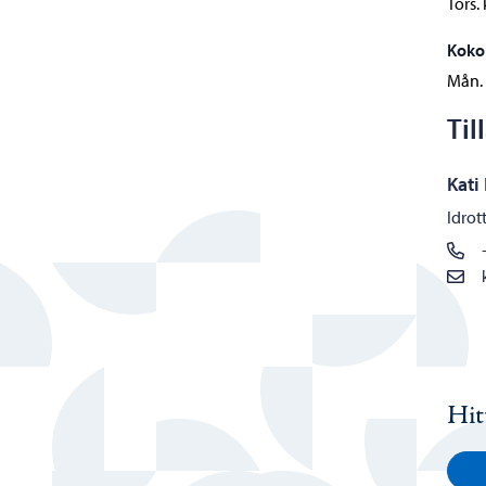
Tors.
Koko
Mån. 
Til
Kati
Idrot
Hit