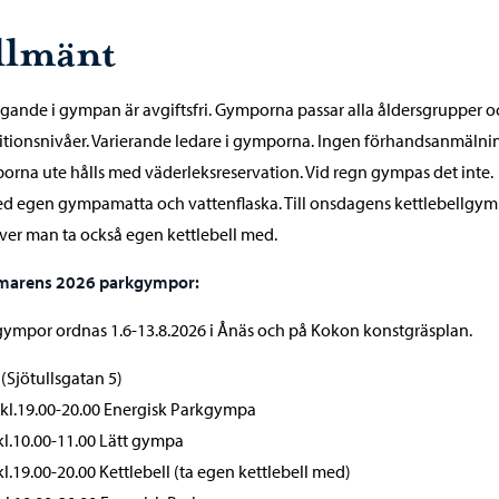
llmänt
gande i gympan är avgiftsfri. Gymporna passar alla åldersgrupper o
tionsnivåer. Varierande ledare i gymporna. Ingen förhandsanmälni
rna ute hålls med väderleksreservation. Vid regn gympas det inte.
d egen gympamatta och vattenflaska. Till onsdagens kettlebellgy
er man ta också egen kettlebell med.
arens 2026 parkgympor:
ympor ordnas 1.6-13.8.2026 i Ånäs och på Kokon konstgräsplan.
(Sjötullsgatan 5)
kl.19.00-20.00 Energisk Parkgympa
kl.10.00-11.00 Lätt gympa
kl.19.00-20.00 Kettlebell (ta egen kettlebell med)