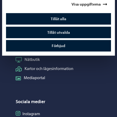
Visa uppgifterna
Kontaktuppgifter
Tillåt alla
Borgåinfo
Telefonrådgivning: 020 692 250
Tillåt utvalda
Kontaktuppgifter
Förbjud
Elektroniska tjänster (ePorvoo)
Nätbutik
Kartor och lägesinformation
Mediaportal
Sociala medier
Följ på Instagram
Instagram