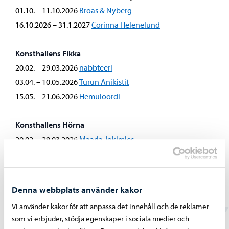
01.10. – 11.10.2026
Broas & Nyberg
16.10.2026 – 31.1.2027
Corinna Helenelund
Konsthallens Fikka
20.02. – 29.03.2026
nabbteeri
03.04. – 10.05.2026
Turun Anikistit
15.05. – 21.06.2026
Hemuloordi
Konsthallens Hörna
20.02. – 29.03.2026
Maaria Jokimies
03.04. – 10.05.2026
Niklas Ingelius
15.05. – 21.06.2026
Johanna Sipilä
26.06. – 06.09.2026
Eeva Lamppu
Denna webbplats använder kakor
10.09. – 11.10.2026
Emilia Lehikoinen
Vi använder kakor för att anpassa det innehåll och de reklamer
som vi erbjuder, stödja egenskaper i sociala medier och
Utställningarna för 2026 har fått stöd av Museiverket.