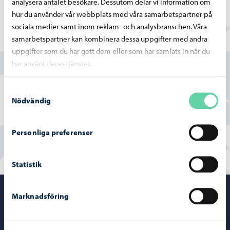
analysera antalet besökare. Dessutom delar vi information om
hur du använder vår webbplats med våra samarbetspartner på
sociala medier samt inom reklam- och analysbranschen. Våra
samarbetspartner kan kombinera dessa uppgifter med andra
Hittade du vad du sökte?
uppgifter som du har gett dem eller som har samlats in när du
har använt deras tjänster.
Ja
Samtyckesval
Delvis
Nödvändig
Nej
Personliga preferenser
Statistik
Porvoo – Gå ti
Marknadsföring