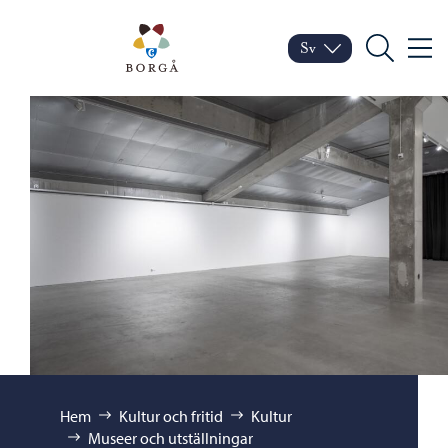
Hoppa till innehåll
Porvoo – Gå till startsid
Sv
Meny
Byt språk
Nuvarande språk: Sven
Sök
Bläddra:
Hem
Kultur och fritid
Kultur
Museer och utställningar