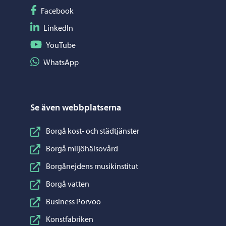
Följ på Facebook
Facebook
Följ på LinkedIn
LinkedIn
Följ på YouTube
YouTube
Dela på WhatsApp
WhatsApp
Se även webbplatserna
Borgå kost- och städtjänster
Borgå miljöhälsovård
Borgånejdens musikinstitut
Borgå vatten
Business Porvoo
Konstfabriken