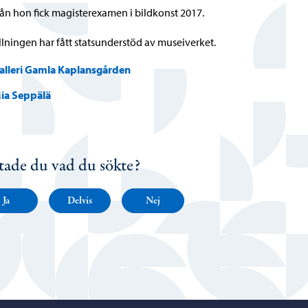
rån hon fick magisterexamen i bildkonst 2017.
llningen har fått statsunderstöd av museiverket.
alleri Gamla Kaplansgården
ia Seppälä
tade du vad du sökte?
Ja
Delvis
Nej