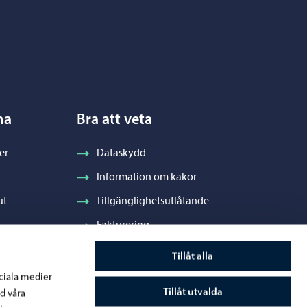
na
Bra att veta
er
Dataskydd
Information om kakor
ut
Tillgänglighetsutlåtande
Fakturering
Stadens visuella profil och vapen
Tillåt alla
ociala medier
Tillåt utvalda
d våra