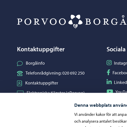
Kontaktuppgifter
Sociala
Följ på I
Borgåinfo
Instag
Följ på F
Facebo
Telefonrådgivning: 020 692 250
Följ på L
Linked
Kontaktuppgifter
Följ på Y
YouT
Elektroniska tjänster (ePorvoo)
Dela på 
Whats
Nätbutik
Denna webbplats använ
Kartor och lägesinformation
Vi använder kakor för att anp
och analysera antalet besöka
Mediaportal