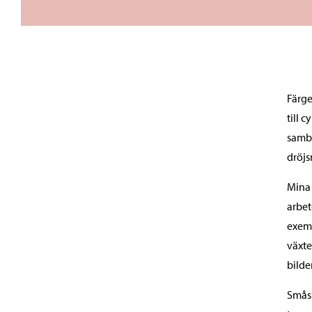
Färge
till 
samba
dröjs
Mina 
arbet
exemp
växte
bilde
Smås