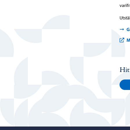
varif
Utstä
G
M
Hit