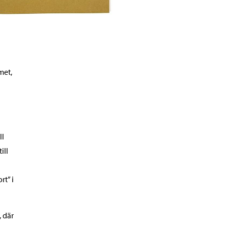
met,
ll
ill
rt” i
, där