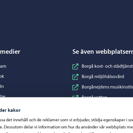
Porvoo – Gå till startsidan
 medier
Se även webbplatser
nstagram
ram
Borgå kost- och städtjänst
acebook
ok
Borgå miljöhälsovård
inkedIn
In
Borgånejdens musikinstit
ouTube
ube
Borgå vatten
WhatsApp
App
Business Porvoo
der kakor
Konstfabriken
assa det innehåll och de reklamer som vi erbjuder, stödja egenskaper i s
re. Dessutom delar vi information om hur du använder vår webbplats me
Visit Porvoo