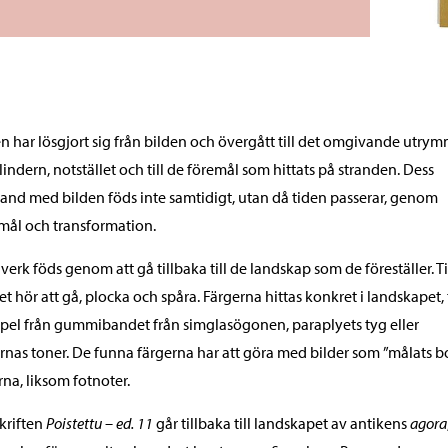
n har lösgjort sig från bilden och övergått till det omgivande utrym
cylindern, notstället och till de föremål som hittats på stranden. Dess
nd med bilden föds inte samtidigt, utan då tiden passerar, genom
mål och transformation.
verk föds genom att gå tillbaka till de landskap som de föreställer. Ti
et hör att gå, plocka och spåra. Färgerna hittas konkret i landskapet, t
el från gummibandet från simglasögonen, paraplyets tyg eller
rnas toner. De funna färgerna har att göra med bilder som ”målats bo
rna, liksom fotnoter.
kriften
Poistettu – ed. 11
går tillbaka till landskapet av antikens
agora