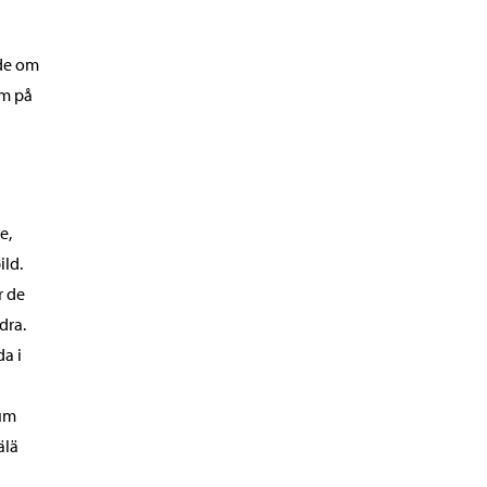
ade om
em på
e,
ild.
r de
dra.
da i
eum
älä