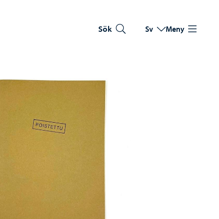
Sök
Sv
Meny
Byt språk
Nuvarande språk: Sve