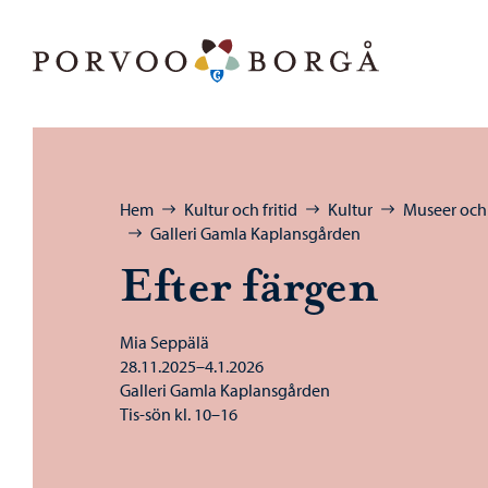
Hoppa till innehåll
Porvoo – Gå till startsidan
Bläddra:
Hem
Kultur och fritid
Kultur
Museer och 
Galleri Gamla Kaplansgården
Efter färgen
Mia Seppälä
28.11.2025–4.1.2026
Galleri Gamla Kaplansgården
Tis-sön kl. 10–16