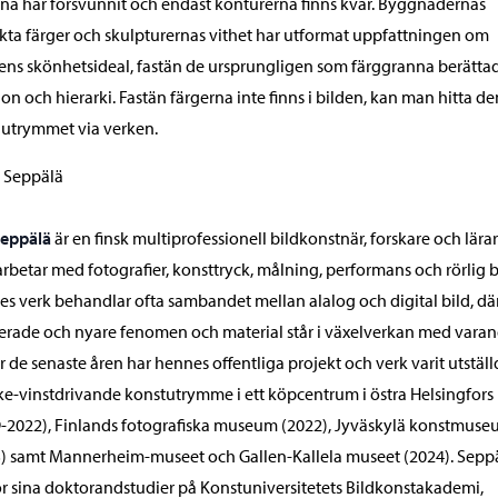
na har försvunnit och endast konturerna finns kvar. Byggnadernas
kta färger och skulpturernas vithet har utformat uppfattningen om
ens skönhetsideal, fastän de ursprungligen som färggranna berätt
ion och hierarki. Fastän färgerna inte finns i bilden, kan man hitta d
i utrymmet via verken.
 Seppälä
Seppälä
är en finsk multiprofessionell bildkonstnär, forskare och lärar
rbetar med fotografier, konsttryck, målning, performans och rörlig b
s verk behandlar ofta sambandet mellan alalog och digital bild, dä
erade och nyare fenomen och material står i växelverkan med varan
 de senaste åren har hennes offentliga projekt och verk varit utställ
cke-vinstdrivande konstutrymme i ett köpcentrum i östra Helsingfors
-2022), Finlands fotografiska museum (2022), Jyväskylä konstmus
) samt Mannerheim-museet och Gallen-Kallela museet (2024). Sepp
ör sina doktorandstudier på Konstuniversitetets Bildkonstakademi,