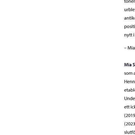
toner
urble
antik
posit
nytt 
– Mia
Mia 
som a
Henne
etabl
Under
ett i
(2019
(2023
slutf