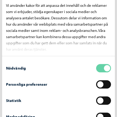
Vi använder kakor för att anpassa det innehåll och de reklamer
som vi erbjuder, stödja egenskaper i sociala medier och
analysera antalet besökare. Dessutom delar vi information om
hur du använder vår webbplats med våra samarbetspartner på
sociala medier samt inom reklam- och analysbranschen. Våra
samarbetspartner kan kombinera dessa uppgifter med andra
uppgifter som du har gett dem eller som har samlats in när du
har använt deras tjänster.
Samtyckesval
Borgå stad informerar
-
28.07.2026
Nödvändig
Invigningen av frisbeegolfbanan i Tolkis firas
den 5 augusti med ett evenemang som är
Personliga preferenser
öppet för alla
Statistik
Marknadsföring