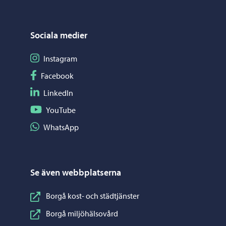
Sociala medier
Följ på Instagram
Instagram
Följ på Facebook
Facebook
Följ på LinkedIn
LinkedIn
Följ på YouTube
YouTube
Dela på WhatsApp
WhatsApp
Se även webbplatserna
Borgå kost- och städtjänster
Borgå miljöhälsovård