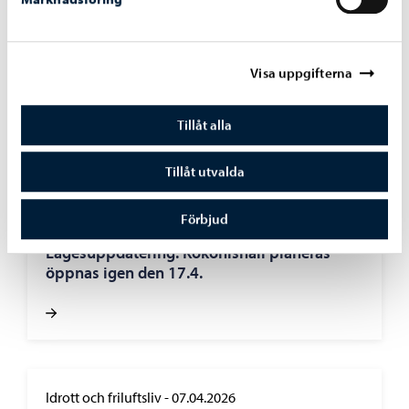
Borgå stad informerar
-
26.05.2026
Grundlig förbättring av Näse konstis inleds i
juni – byggarbetet kommer att påverka
Visa uppgifterna
användningen av området fram till hösten
Tillåt alla
Tillåt utvalda
Idrott och friluftsliv
-
07.04.2026
Förbjud
Lägesuppdatering: Kokonishall planeras
öppnas igen den 17.4.
Idrott och friluftsliv
-
07.04.2026