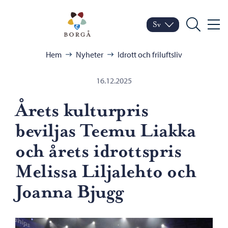
Hoppa till innehåll
Porvoo – Gå till startsid
Sv
Meny
Byt språk
Nuvarande språk: Sven
Sök
Bläddra:
Hem
Nyheter
Idrott och friluftsliv
16.12.2025
Årets kulturpris
beviljas Teemu Liakka
och årets idrottspris
Melissa Liljalehto och
Joanna Bjugg