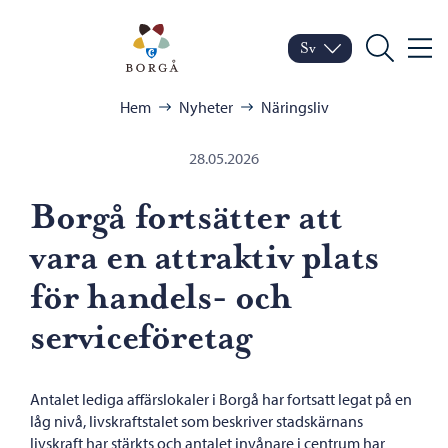
Hoppa till innehåll
Porvoo – Gå till startsid
Sv
Meny
Byt språk
Nuvarande språk: Sven
Sök
Bläddra:
Hem
Nyheter
Näringsliv
28.05.2026
Borgå fortsätter att
vara en attraktiv plats
för handels- och
serviceföretag
Antalet lediga affärslokaler i Borgå har fortsatt legat på en
låg nivå, livskraftstalet som beskriver stadskärnans
livskraft har stärkts och antalet invånare i centrum har