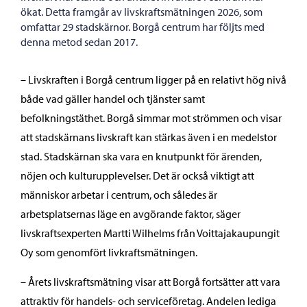
ökat. Detta framgår av livskraftsmätningen 2026, som
omfattar 29 stadskärnor. Borgå centrum har följts med
denna metod sedan 2017.
– Livskraften i Borgå centrum ligger på en relativt hög nivå
både vad gäller handel och tjänster samt
befolkningstäthet. Borgå simmar mot strömmen och visar
att stadskärnans livskraft kan stärkas även i en medelstor
stad. Stadskärnan ska vara en knutpunkt för ärenden,
nöjen och kulturupplevelser. Det är också viktigt att
människor arbetar i centrum, och således är
arbetsplatsernas läge en avgörande faktor, säger
livskraftsexperten Martti Wilhelms från Voittajakaupungit
Oy som genomfört livkraftsmätningen.
– Årets livskraftsmätning visar att Borgå fortsätter att vara
attraktiv för handels- och serviceföretag. Andelen lediga