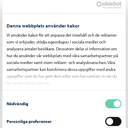
I Borgå har man lyckats öka antalet invånare i centrum
inom det så kallade En kvarts centrum-området. En kvarts
centrum-området avgränsas av en radie på en kilometer
Denna webbplats använder kakor
från den kommersiella mittpunkten. I Borgås
En kvarts
Vi använder kakor för att anpassa det innehåll och de reklamer
centrum
-område bor nu cirka 10 080 invånare, vilket är 136
som vi erbjuder, stödja egenskaper i sociala medier och
fler än för ett år sedan. Under 2000-talet har befolkningen
analysera antalet besökare. Dessutom delar vi information om
hur du använder vår webbplats med våra samarbetspartner på
ökat med totalt 30,0 % (2000–2025). Befolkningstätheten i
sociala medier samt inom reklam- och analysbranschen. Våra
Borgå centrum (3 208 inv./km²) är relativt hög trots att
samarbetspartner kan kombinera dessa uppgifter med andra
staden domineras av småhus.
uppgifter som du har gett dem eller som har samlats in när du
har använt deras tjänster.
Dela på Facebook
Dela på LinkedIn
Dela på WhatsApp
Samtyckesval
Nödvändig
Personliga preferenser
Liknande nyheter