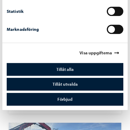
Statistik
Marknadsföring
Visa uppgifterna
Tillåt alla
Boende och miljö
-
17.06.2026
Tillåt utvalda
Sommarens mötesplats på torget öppnar
Förbjud