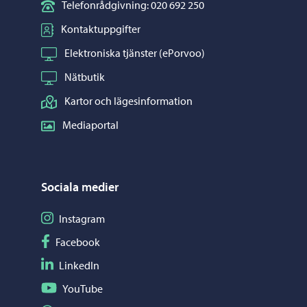
Telefonrådgivning: 020 692 250
Kontaktuppgifter
Elektroniska tjänster (ePorvoo)
Nätbutik
Kartor och lägesinformation
Mediaportal
Sociala medier
Följ på Instagram
Instagram
Följ på Facebook
Facebook
Följ på LinkedIn
LinkedIn
Följ på YouTube
YouTube