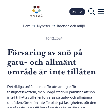
Hoppa till innehåll
Porvoo – Gå till startsid
Sv
Meny
Byt språk
Nuvarande språk: Sven
Sök
Bläddra:
Hem
Nyheter
Boende och miljö
16.12.2024
Förvaring av snö på
gatu- och allmänt
område är inte tillåten
Det rikliga snöfallet medför utmaningar för
fastighetsskötseln, men Borgå stad vill påminna att snö
inte får flyttas till eller förvaras på gatu- och allmänna
områden. Om snön inte får plats på fastigheten, bör den
omgående köras till Borgå stads snöavstjälpning i