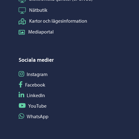
Nätbutik
Kartor och lägesinformation
Mediaportal
Sociala medier
Följ på Instagram
Instagram
Följ på Facebook
Facebook
Följ på LinkedIn
LinkedIn
Följ på YouTube
YouTube
Dela på WhatsApp
WhatsApp