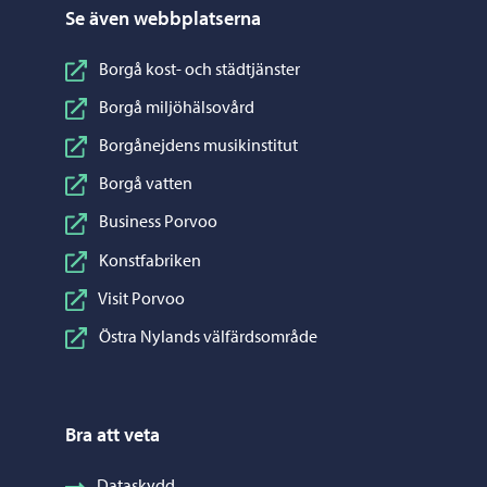
Se även webbplatserna
Borgå kost- och städtjänster
Borgå miljöhälsovård
Borgånejdens musikinstitut
Borgå vatten
Business Porvoo
Konstfabriken
Visit Porvoo
Östra Nylands välfärdsområde
Bra att veta
Dataskydd