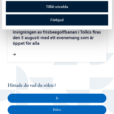
Tillåt utvalda
Förbjud
Borgå stad informerar
-
28.07.2026
Invigningen av frisbeegolfbanan i Tolkis firas
den 5 augusti med ett evenemang som är
öppet för alla
Hittade du vad du sökte?
Ja
Delvis