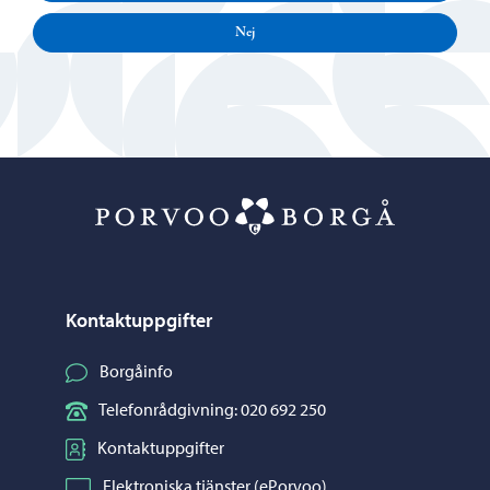
Nej
Porvoo – Gå ti
Kontaktuppgifter
Borgåinfo
Telefonrådgivning: 020 692 250
Kontaktuppgifter
Elektroniska tjänster (ePorvoo)