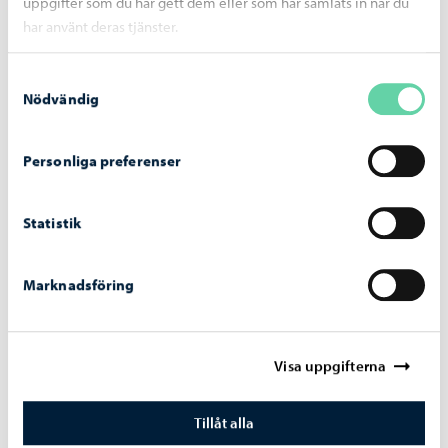
uppgifter som du har gett dem eller som har samlats in när du
har använt deras tjänster.
Samtyckesval
Nödvändig
Trafik och gator
-
03.08.2026
Sopningsroboten börjar sitt arbete på Borgå
Personliga preferenser
torg och vid åstranden
Statistik
Marknadsföring
Visa uppgifterna
Tillåt alla