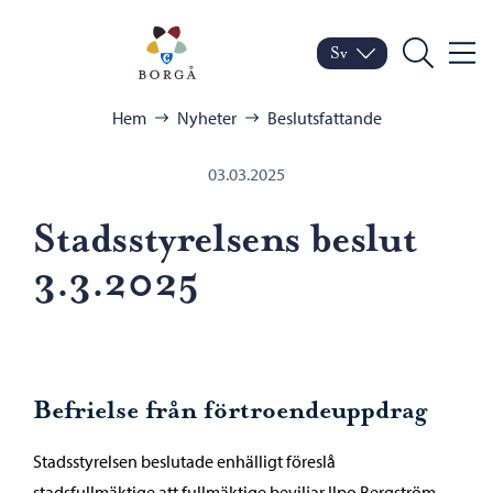
Hoppa till innehåll
Porvoo – Gå till startsid
Sv
Meny
Byt språk
Nuvarande språk: Sven
Sök
Bläddra:
Hem
Nyheter
Beslutsfattande
03.03.2025
Stadsstyrelsens beslut
3.3.2025
Befrielse från förtroendeuppdrag
Stadsstyrelsen beslutade enhälligt föreslå
stadsfullmäktige att fullmäktige beviljar Ilpo Bergström