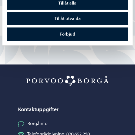
Ja
Tillåt alla
Delvis
Tillåt utvalda
Nej
Förbjud
Porvoo – Gå ti
Kontaktuppgifter
Borgåinfo
Telefonrådgivning: 020 692 250