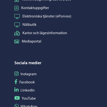
Kontaktuppgifter
Elektroniska tjänster (ePorvoo)
Nätbutik
Kartor och lägesinformation
Mediaportal
Sociala medier
Följ på Instagram
Instagram
Följ på Facebook
Facebook
Följ på LinkedIn
LinkedIn
Följ på YouTube
YouTube
Dela på WhatsApp
WhatsApp