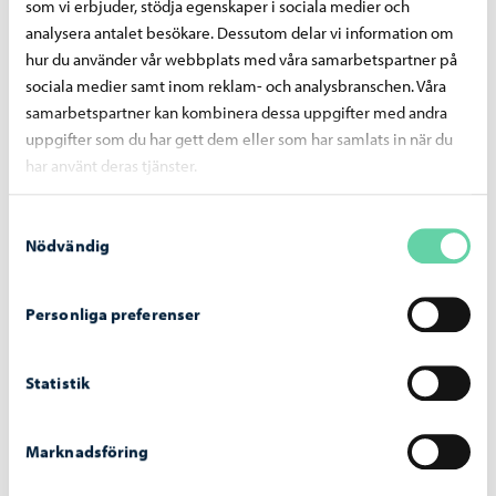
som vi erbjuder, stödja egenskaper i sociala medier och
för år 2026
analysera antalet besökare. Dessutom delar vi information om
hur du använder vår webbplats med våra samarbetspartner på
sociala medier samt inom reklam- och analysbranschen. Våra
samarbetspartner kan kombinera dessa uppgifter med andra
uppgifter som du har gett dem eller som har samlats in när du
har använt deras tjänster.
Samtyckesval
Nödvändig
Personliga preferenser
Statistik
Utbildning
-
03.08.2026
Nätverkssäkerheten för elevernas datorer
Marknadsföring
stärks med en tjänst som blockerar skadliga