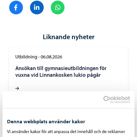
Dela på Facebook
Dela på LinkedIn
Dela på WhatsApp
Liknande nyheter
Utbildning
-
06.08.2026
Ansökan till gymnasieutbildningen för
vuxna vid Linnankosken lukio pågår
Boende och miljö
-
05.08.2026
Denna webbplats använder kakor
Faktureringen av dagvattenavgifter inleds i
Vi använder kakor för att anpassa det innehåll och de reklamer
september – avgiftsgrunderna har reviderats