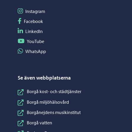
Följ på Instagram
Instagram
Följ på Facebook
Facebook
Följ på LinkedIn
LinkedIn
Följ på YouTube
YouTube
Dela på WhatsApp
WhatsApp
Se även webbplatserna
Borgå kost- och städtjänster
Borgå miljöhälsovård
Borgånejdens musikinstitut
Borgå vatten