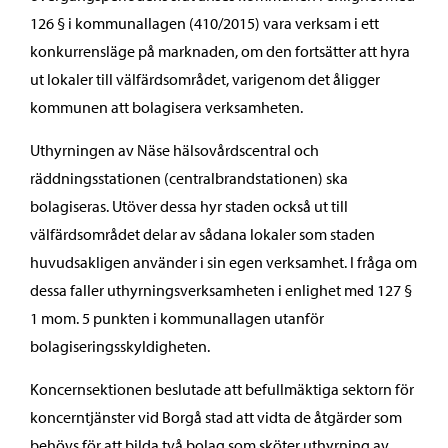
126 § i kommunallagen (410/2015) vara verksam i ett
konkurrensläge på marknaden, om den fortsätter att hyra
ut lokaler till välfärdsområdet, varigenom det åligger
kommunen att bolagisera verksamheten.
Uthyrningen av Näse hälsovårdscentral och
räddningsstationen (centralbrandstationen) ska
bolagiseras. Utöver dessa hyr staden också ut till
välfärdsområdet delar av sådana lokaler som staden
huvudsakligen använder i sin egen verksamhet. I fråga om
dessa faller uthyrningsverksamheten i enlighet med 127 §
1 mom. 5 punkten i kommunallagen utanför
bolagiseringsskyldigheten.
Koncernsektionen beslutade att befullmäktiga sektorn för
koncerntjänster vid Borgå stad att vidta de åtgärder som
behövs för att bilda två bolag som sköter uthyrning av