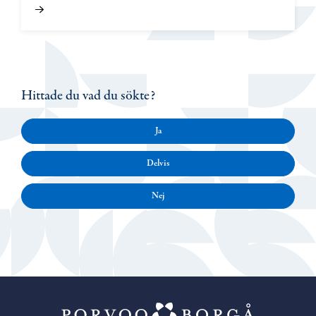
Hittade du vad du sökte?
Ja
Delvis
Nej
Porvoo – Gå ti