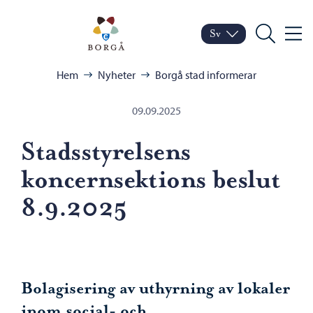
Hoppa till innehåll
Porvoo – Gå till startsid
Sv
Meny
Byt språk
Nuvarande språk: Sven
Sök
Bläddra:
Hem
Nyheter
Borgå stad informerar
09.09.2025
Stadsstyrelsens
koncernsektions beslut
8.9.2025
Bolagisering av uthyrning av lokaler
inom social- och