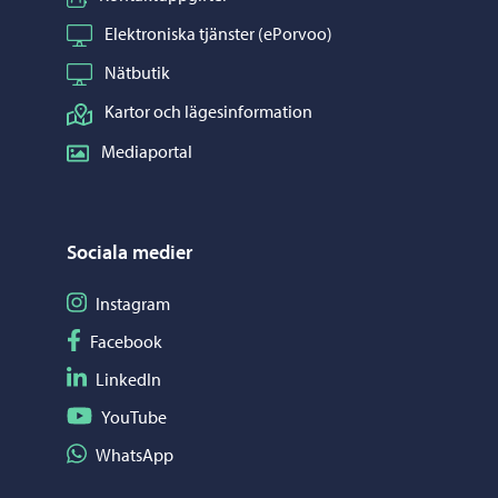
Elektroniska tjänster (ePorvoo)
Nätbutik
Kartor och lägesinformation
Mediaportal
Sociala medier
Följ på Instagram
Instagram
Följ på Facebook
Facebook
Följ på LinkedIn
LinkedIn
Följ på YouTube
YouTube
Dela på WhatsApp
WhatsApp