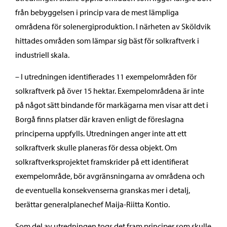
från bebyggelsen i princip vara de mest lämpliga
områdena för solenergiproduktion. I närheten av Sköldvik
hittades områden som lämpar sig bäst för solkraftverk i
industriell skala.
– I utredningen identifierades 11 exempelområden för
solkraftverk på över 15 hektar. Exempelområdena är inte
på något sätt bindande för markägarna men visar att det i
Borgå finns platser där kraven enligt de föreslagna
principerna uppfylls. Utredningen anger inte att ett
solkraftverk skulle planeras för dessa objekt. Om
solkraftverksprojektet framskrider på ett identifierat
exempelområde, bör avgränsningarna av områdena och
de eventuella konsekvenserna granskas mer i detalj,
berättar generalplanechef Maija-Riitta Kontio.
Som del av utredningen togs det fram principer som skulle