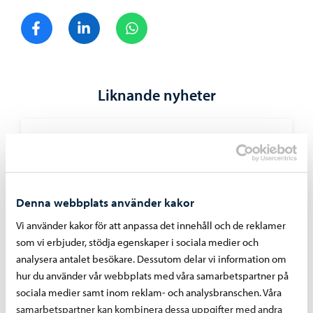
Dela på Facebook
Dela på LinkedIn
Dela på WhatsApp
Liknande nyheter
Boende och miljö
-
05.08.2026
Faktureringen av dagvattenavgifter inleds i
september – avgiftsgrunderna har reviderats
för år 2026
Denna webbplats använder kakor
Vi använder kakor för att anpassa det innehåll och de reklamer
som vi erbjuder, stödja egenskaper i sociala medier och
analysera antalet besökare. Dessutom delar vi information om
hur du använder vår webbplats med våra samarbetspartner på
sociala medier samt inom reklam- och analysbranschen. Våra
samarbetspartner kan kombinera dessa uppgifter med andra