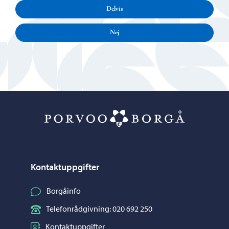
Delvis
Nej
Porvoo – Gå ti
Kontaktuppgifter
Borgåinfo
Telefonrådgivning: 020 692 250
Kontaktuppgifter