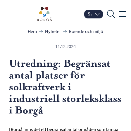
Hoppa till innehåll
Porvoo – Gå till startsid
Sv
Meny
Byt språk
Nuvarande språk: Sven
Sök
Bläddra:
Hem
Nyheter
Boende och miljö
11.12.2024
Utredning: Begränsat
antal platser för
solkraftverk i
industriell storleksklass
i Borgå
I Borgå finns det ett begränsat antal områden som lämpar