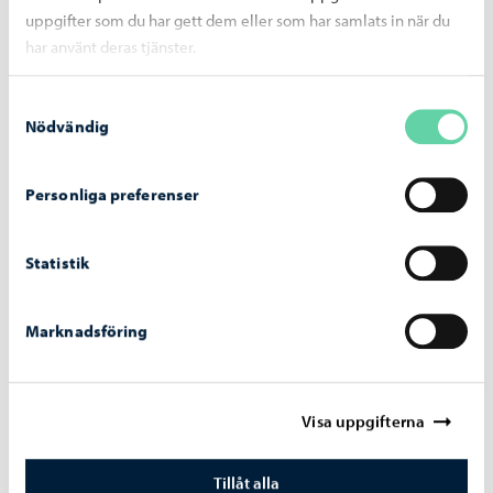
uppgifter som du har gett dem eller som har samlats in när du
har använt deras tjänster.
Samtyckesval
Nödvändig
Personliga preferenser
Alexandersgatans-bro
-
03.08.2026
Alexandersgatans bro öppnas för trafik
Statistik
måndagen den 10 augusti
Marknadsföring
Visa uppgifterna
Tillåt alla