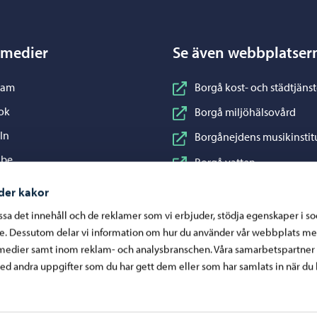
 medier
Se även webbplatser
nstagram
ram
Borgå kost- och städtjänst
acebook
ok
Borgå miljöhälsovård
inkedIn
In
Borgånejdens musikinstit
ouTube
ube
Borgå vatten
WhatsApp
App
Business Porvoo
der kakor
Konstfabriken
assa det innehåll och de reklamer som vi erbjuder, stödja egenskaper i s
re. Dessutom delar vi information om hur du använder vår webbplats me
Visit Porvoo
medier samt inom reklam- och analysbranschen. Våra samarbetspartner
Östra Nylands välfärdsom
d andra uppgifter som du har gett dem eller som har samlats in när du 