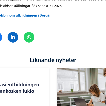
isstidsanställningar. Sök senast 9.2.2026.
obb inom utbildningen i Borgå
Dela på Facebook
Dela på LinkedIn
Dela på WhatsApp
Liknande nyheter
nasieutbildningen
nankosken lukio