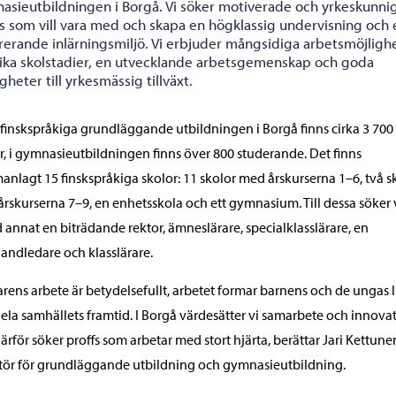
asieutbildningen i Borgå. Vi söker motiverade och yrkeskunni
fs som vill vara med och skapa en högklassig undervisning och 
irerande inlärningsmiljö. Vi erbjuder mångsidiga arbetsmöjligh
lika skolstadier, en utvecklande arbetsgemenskap och goda
gheter till yrkesmässig tillväxt.
 finskspråkiga grundläggande utbildningen i Borgå finns cirka 3 700
r, i gymnasieutbildningen finns över 800 studerande. Det finns
nlagt 15 finskspråkiga skolor: 11 skolor med årskurserna 1–6, två s
rskurserna 7–9, en enhetsskola och ett gymnasium. Till dessa söker 
 annat en biträdande rektor, ämneslärare, specialklasslärare, en
andledare och klasslärare.
arens arbete är betydelsefullt, arbetet formar barnens och de ungas l
ela samhällets framtid. I Borgå värdesätter vi samarbete och innovat
ärför söker proffs som arbetar med stort hjärta, berättar Jari Kettune
tör för grundläggande utbildning och gymnasieutbildning.