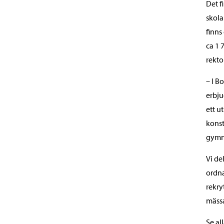
Det f
skola
finns
ca 1 
rekto
– I B
erbju
ett u
konst
gymn
Vi de
ordna
rekry
mäss
Se al