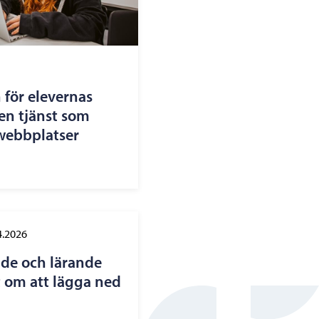
 för elevernas
en tjänst som
 webbplatser
4.2026
de och lärande
t om att lägga ned