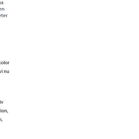
ga
en
eter
kolor
vi nu
iv
ion,
n,