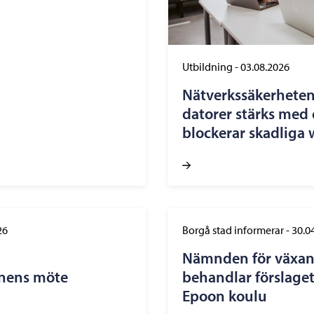
Utbildning
-
03.08.2026
Nätverkssäkerheten
datorer stärks med 
blockerar skadliga
26
Borgå stad informerar
-
30.0
Nämnden för växan
onens möte
behandlar förslage
Epoon koulu