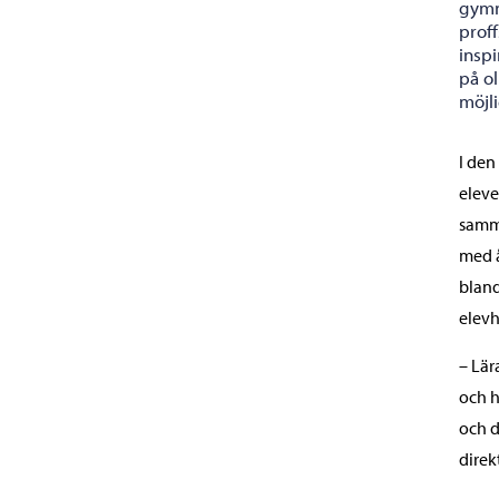
gymn
prof
insp
på o
möjli
I den
eleve
samma
med å
bland
elevh
– Lär
och h
och d
direk