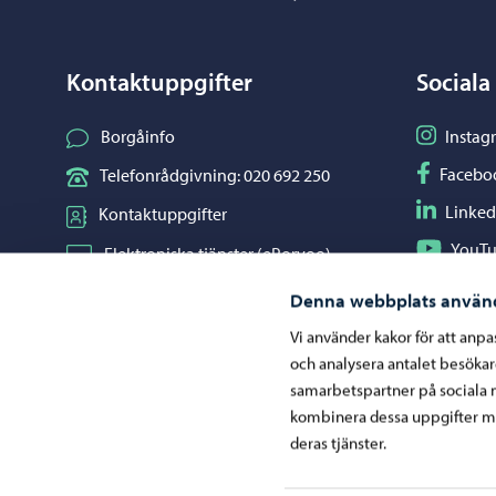
Kontaktuppgifter
Sociala
Följ på I
Borgåinfo
Instag
Följ på F
Facebo
Telefonrådgivning: 020 692 250
Följ på L
Linked
Kontaktuppgifter
Följ på Y
YouT
Elektroniska tjänster (ePorvoo)
Dela på 
Whats
Nätbutik
Denna webbplats använ
Kartor och lägesinformation
Vi använder kakor för att anp
och analysera antalet besöka
Mediaportal
samarbetspartner på sociala 
kombinera dessa uppgifter me
deras tjänster.