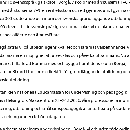
inns 10 svenskspråkiga skolor i Borgå: 7 skolor med årskurserna 1–6,
 med årskurserna 7–9, en enhetsskola och ett gymnasium. I gymnasi
 ca 300 studerande och inom den svenska grundläggande utbildni
700 elever. Till de svenskspråkiga skolorna söker vi nu bland annat e
r, speciallärare och ämneslärare.
orgå satsar vi på utbildningens kvalitet och lärarnas välbefinnande. Vi 
da lärarna en möjlighet att utvecklas och påverka tillsammans. Nu ä
tmärkt tillfälle att komma med och bygga framtidens skola i Borgå,
aterar Rikard Lindström, direktör för grundläggande utbildning och
asieutbildning.
ltar i den nationella Educamässan för undervisning och pedagogik
s i Helsingfors Mässcentrum 23–24.1.2026. Våra professionella inom
tering, utbildning och småbarnspedagogik är anträffbara på staden
avdelning under de båda dagarna.
la arbetsplatser inom undervisningen i Borgå, vi erbjuder både ordin