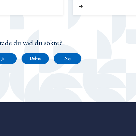
tade du vad du sökte?
Ja
Delvis
Nej
Porvoo – Gå till startsidan