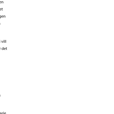
 en
et
ngen
n
vill
r det
s
arie