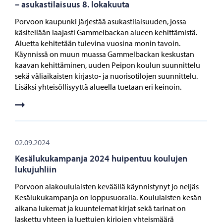
– asukastilaisuus 8. lokakuuta
Porvoon kaupunki järjestää asukastilaisuuden, jossa
käsitellään laajasti Gammelbackan alueen kehittämistä.
Aluetta kehitetään tulevina vuosina monin tavoin.
Käynnissä on muun muassa Gammelbackan keskustan
kaavan kehittäminen, uuden Peipon koulun suunnittelu
sekä väliaikaisten kirjasto- ja nuorisotilojen suunnittelu.
Lisäksi yhteisöllisyyttä alueella tuetaan eri keinoin.
02.09.2024
Kesälukukampanja 2024 huipentuu koulujen
lukujuhliin
Porvoon alakoululaisten keväällä käynnistynyt jo neljäs
Kesälukukampanja on loppusuoralla. Koululaisten kesän
aikana lukemat ja kuuntelemat kirjat sekä tarinat on
laskettu yhteen ja luettujen kirjojen yhteismäärä