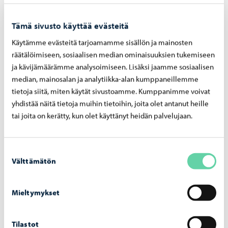
Toukokuiset Keväkarnevaalit Gammelbackassa ja
Kevätrieha Kevätkummussa
Tämä sivusto käyttää evästeitä
Varma kevään merkki on tulevat yhteisölliset
Käytämme evästeitä tarjoamamme sisällön ja mainosten
aluetapahtumat Gammelbackassa ja Kevätkummussa.
räätälöimiseen, sosiaalisen median ominaisuuksien tukemiseen
ja kävijämäärämme analysoimiseen. Lisäksi jaamme sosiaalisen
median, mainosalan ja analytiikka-alan kumppaneillemme
tietoja siitä, miten käytät sivustoamme. Kumppanimme voivat
yhdistää näitä tietoja muihin tietoihin, joita olet antanut heille
07.05.2024
tai joita on kerätty, kun olet käyttänyt heidän palvelujaan.
Huhtisen päiväkodin rakentaminen alkaa –
hirsirakennus on suunniteltu yhdessä
Suostumuksen
Huhtisen uuden päiväkodin rakentaminen on
Välttämätön
valinta
käynnistynyt. 10-ryhmäinen päiväkoti rakennetaan
hirrestä ja kokonaisuudessa on panostettu
toiminnallisuuden lisäksi ekologisuuteen ja
Mieltymykset
energiatehokkuuteen.
Tilastot