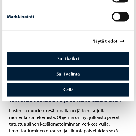
18.04.2024
Markkinointi
Lastenkulttuuritapahtuma Luova lauantai
muuttaa Taidetehtaan diskolaboratorioksi
Näytä tiedot
Lapsiperheiden keskuudessa suosion saavuttanut Luova
lauantai -tapahtuma järjestetään Taidetehtaalla kolmatta
kertaa 27. huhtikuuta klo 10–14.
Salli kaikki
Salli valinta
Kiellä
04.04.2024
Toimintaa koululaisille ja perheille kesällä 2024
Lasten ja nuorten kesälomalla on jälleen tarjolla
monenlaista tekemistä. Ohjelma on nyt julkaistu ja voit
tutustua siihen kesälomatoiminnan verkkosivulla.
Ilmoittautuminen nuoriso- ja liikuntapalveluiden sekä