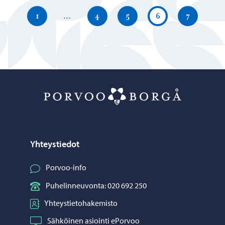
1
…
4
5
6
7
Porvoo – Siirr
Yhteystiedot
Porvoo-info
Puhelinneuvonta: 020 692 250
Yhteystietohakemisto
Sähköinen asiointi ePorvoo