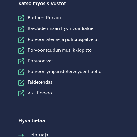
Katso myös sivustot
Business Porvoo
Itä-Uudenmaan hyvinvointialue
Porvoon ateria- ja puhtauspalvelut
Porvoonseudun musiikkiopisto
Porvoon vesi
Porvoon ympäristöterveydenhuolto
Taidetehdas
Visit Porvoo
Hyvä tietää
Tietosuoja