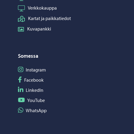
Verkkokauppa
Kartat ja paikkatiedot
Kuvapankki
Somessa
Seuraa Instagram
Instagram
Seuraa Facebook
Facebook
Seuraa LinkedIn
LinkedIn
Seuraa YouTube
YouTube
Jaa WhatsApp
WhatsApp