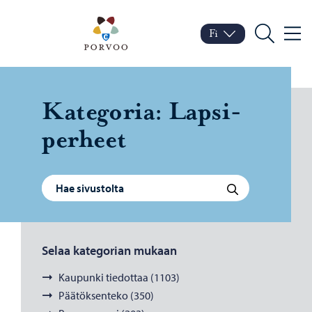
Siirry sisältöön
Porvoo – Siirry kotisivul
Fi
Valik
Vaihda kieltä
Nykyinen kieli: Suomi
Hae
Ka­te­go­ria:
Lap­si­
per­heet
Haku:
Hae
Selaa kategorian mukaan
Kaupunki tiedottaa (1103)
Päätöksenteko (350)