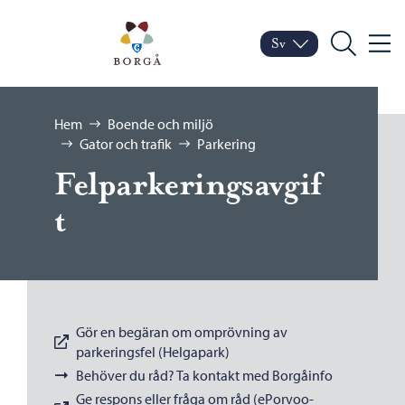
Hoppa till innehåll
Porvoo – Gå till startsid
Sv
Meny
Byt språk
Nuvarande språk: Sven
Sök
Bläddra:
Hem
Boende och miljö
Gator och trafik
Parkering
Felparkeringsavgif
t
Gör en begäran om omprövning av
parkeringsfel (Helgapark)
Behöver du råd? Ta kontakt med Borgåinfo
Ge respons eller fråga om råd (ePorvoo-