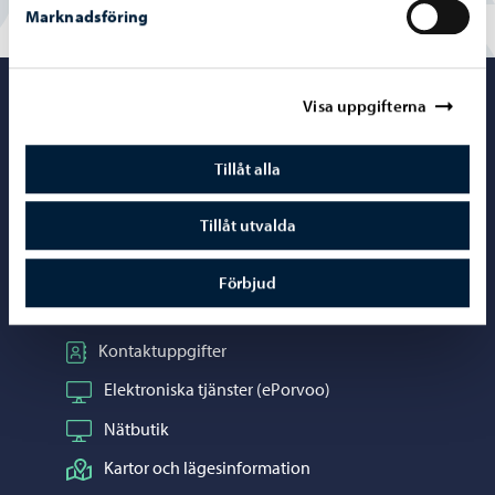
Marknadsföring
Porvoo – Gå ti
Visa uppgifterna
Tillåt alla
Kontaktuppgifter
Tillåt utvalda
Borgåinfo
Förbjud
Telefonrådgivning: 020 692 250
Kontaktuppgifter
Elektroniska tjänster (ePorvoo)
Nätbutik
Kartor och lägesinformation