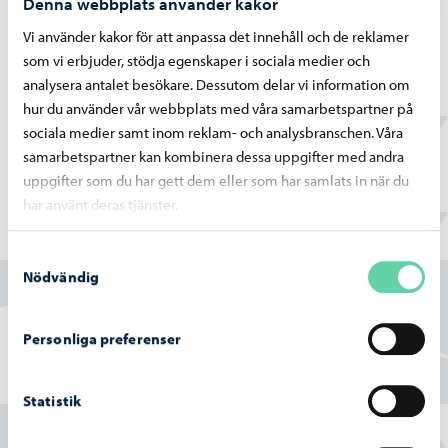
Denna webbplats använder kakor
Vi använder kakor för att anpassa det innehåll och de reklamer
som vi erbjuder, stödja egenskaper i sociala medier och
Lag om
analysera antalet besökare. Dessutom delar vi information om
parkeringsövervakn
hur du använder vår webbplats med våra samarbetspartner på
ing
sociala medier samt inom reklam- och analysbranschen. Våra
samarbetspartner kan kombinera dessa uppgifter med andra
uppgifter som du har gett dem eller som har samlats in när du
har använt deras tjänster.
Hittade du vad du sökte?
Samtyckesval
Nödvändig
Ja
Personliga preferenser
Delvis
Nej
Statistik