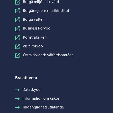
Borgå miljöhälsovård
Borgånejdens musikinstitut
Borgå vatten
Business Porvoo
Konstfabriken
Visit Porvoo
Östra Nylands välfärdsområde
Bra att veta
Dataskydd
Information om kakor
Tillgänglighetsutlåtande