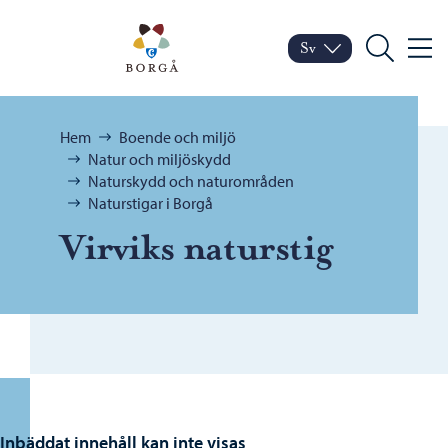
Hoppa till innehåll
Porvoo – Gå till startsid
Sv
Meny
Byt språk
Nuvarande språk: Sven
Sök
Bläddra:
Hem
Boende och miljö
Natur och miljöskydd
Naturskydd och naturområden
Naturstigar i Borgå
Virviks naturstig
Inbäddat innehåll kan inte visas