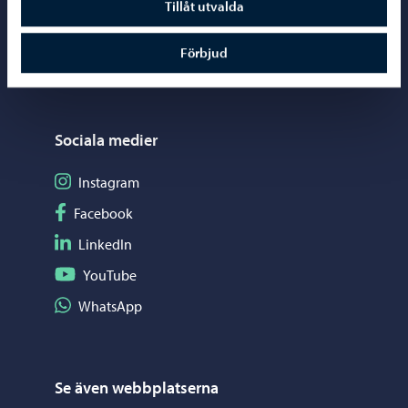
Tillåt utvalda
Kartor och lägesinformation
Förbjud
Mediaportal
Sociala medier
Följ på Instagram
Instagram
Följ på Facebook
Facebook
Följ på LinkedIn
LinkedIn
Följ på YouTube
YouTube
Dela på WhatsApp
WhatsApp
Se även webbplatserna