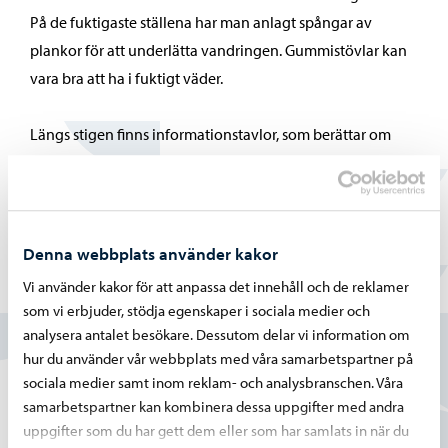
På de fuktigaste ställena har man anlagt spångar av
plankor för att underlätta vandringen. Gummistövlar kan
vara bra att ha i fuktigt väder.
Längs stigen finns informationstavlor, som berättar om
naturen i området på finska och svenska. De som bor
längre bort når naturstigen bäst med egen bil.
Denna webbplats använder kakor
Vi använder kakor för att anpassa det innehåll och de reklamer
Hittade du vad du sökte?
som vi erbjuder, stödja egenskaper i sociala medier och
analysera antalet besökare. Dessutom delar vi information om
Ja
hur du använder vår webbplats med våra samarbetspartner på
sociala medier samt inom reklam- och analysbranschen. Våra
Delvis
samarbetspartner kan kombinera dessa uppgifter med andra
uppgifter som du har gett dem eller som har samlats in när du
Nej