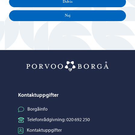
Delvis
Nej
Porvoo – Gå ti
Kontaktuppgifter
Borgåinfo
Telefonrådgivning: 020 692 250
Kontaktuppgifter