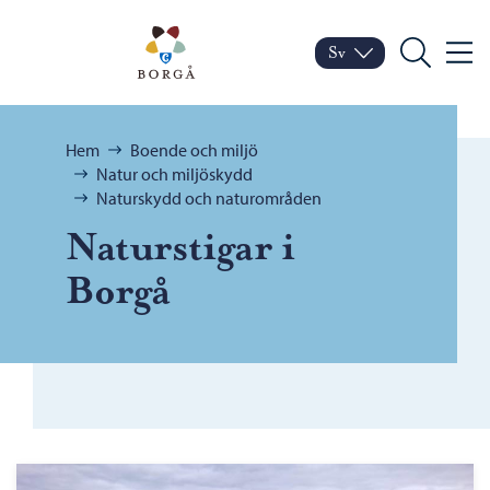
Hoppa till innehåll
Porvoo – Gå till startsid
Sv
Meny
Byt språk
Nuvarande språk: Sven
Sök
Bläddra:
Hem
Boende och miljö
Natur och miljöskydd
Naturskydd och naturområden
Naturstigar i
Borgå