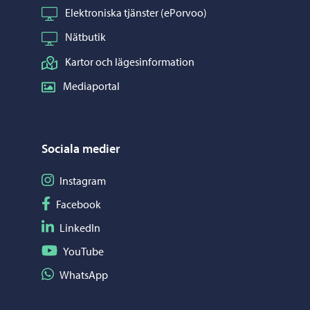
Elektroniska tjänster (ePorvoo)
Nätbutik
Kartor och lägesinformation
Mediaportal
Sociala medier
Följ på Instagram
Instagram
Följ på Facebook
Facebook
Följ på LinkedIn
LinkedIn
Följ på YouTube
YouTube
Dela på WhatsApp
WhatsApp