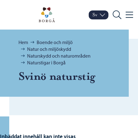
Hoppa till innehåll
Porvoo – Gå till startsid
Sv
Meny
Byt språk
Nuvarande språk: Sven
Sök
Bläddra:
Hem
Boende och miljö
Natur och miljöskydd
Naturskydd och naturområden
Naturstigar i Borgå
Svinö naturstig
Inbäddat innehåll kan inte visas