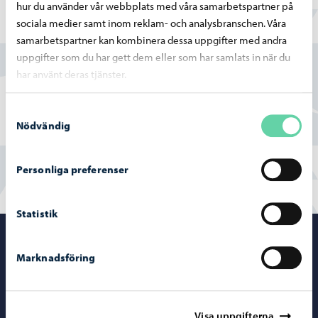
hur du använder vår webbplats med våra samarbetspartner på
sociala medier samt inom reklam- och analysbranschen. Våra
Hittade du vad du sökte?
samarbetspartner kan kombinera dessa uppgifter med andra
uppgifter som du har gett dem eller som har samlats in när du
Ja
har använt deras tjänster.
Delvis
Samtyckesval
Nödvändig
Nej
Personliga preferenser
Statistik
Porvoo – Gå ti
Marknadsföring
Visa uppgifterna