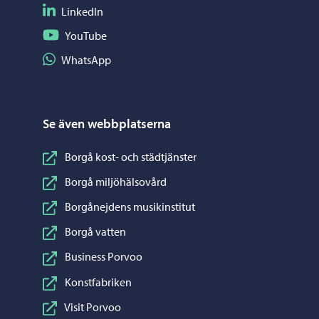
Följ på LinkedIn
LinkedIn
Följ på YouTube
YouTube
Dela på WhatsApp
WhatsApp
Se även webbplatserna
Borgå kost- och städtjänster
Borgå miljöhälsovård
Borgånejdens musikinstitut
Borgå vatten
Business Porvoo
Konstfabriken
Visit Porvoo