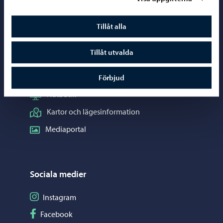
Kontaktuppgifter
Borgåinfo
Tillåt alla
Telefonrådgivning: 020 692 250
Tillåt utvalda
Kontaktuppgifter
Elektroniska tjänster (ePorvoo)
Förbjud
Nätbutik
Kartor och lägesinformation
Mediaportal
Sociala medier
Följ på Instagram
Instagram
Följ på Facebook
Facebook