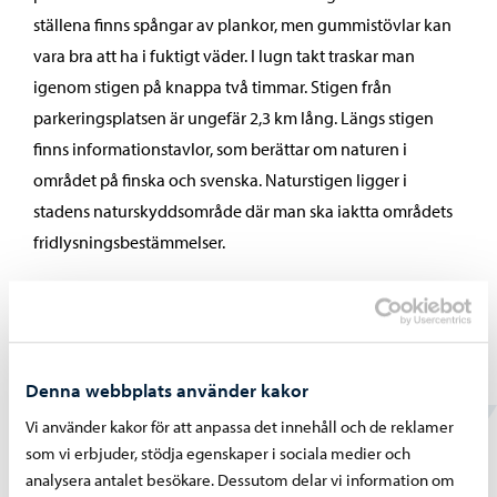
ställena finns spångar av plankor, men gummistövlar kan
vara bra att ha i fuktigt väder. I lugn takt traskar man
igenom stigen på knappa två timmar. Stigen från
parkeringsplatsen är ungefär 2,3 km lång. Längs stigen
finns informationstavlor, som berättar om naturen i
området på finska och svenska. Naturstigen ligger i
stadens naturskyddsområde där man ska iaktta områdets
fridlysningsbestämmelser.
Naturstigen ligger på 2,5 kilometers avstånd från Borgå
centrum och är lättåtkomlig till fots eller med cykel. Vid
Svinövägen cirka 100 meter före naturstigen börjar finns
Denna webbplats använder kakor
parkeringsplats för några bilar. Det finns ingen
Vi använder kakor för att anpassa det innehåll och de reklamer
kollektivtrafikförbindelse till Svinö.
som vi erbjuder, stödja egenskaper i sociala medier och
analysera antalet besökare. Dessutom delar vi information om