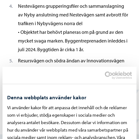
Nestevägens grupperingsfiler och sammanslagning
av Nyby anslutning med Nestevägen samt avbrott för
trafiken i Nybyvägens norra del
• Objektet har behövt planeras om på grund av den
mycket svaga marken. Byggentreprenaden inleddes i
juli 2024. Byggtiden är cirka 1 år.
Resursvägen och södra ändan av Innovationsvägen
• Dessa gator byggs när behovet för trafik blir aktuell
på dessa gator.
Sköldvik företagsområdes översikstkartan (ej
tillgänglig pdf)
Denna webbplats använder kakor
Vi använder kakor för att anpassa det innehåll och de reklamer
som vi erbjuder, stödja egenskaper i sociala medier och
analysera antalet besökare. Dessutom delar vi information om
Hittade du vad du sökte?
hur du använder vår webbplats med våra samarbetspartner på
sociala medier samt inom reklam- och analysbranschen. Våra