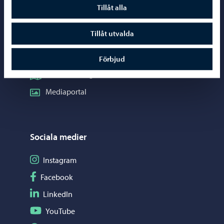
Telefonrådgivning: 020 692 250
Tillåt alla
Kontaktuppgifter
Tillåt utvalda
Elektroniska tjänster (ePorvoo)
Nätbutik
Förbjud
Kartor och lägesinformation
Mediaportal
Sociala medier
Följ på Instagram
Instagram
Följ på Facebook
Facebook
Följ på LinkedIn
LinkedIn
Följ på YouTube
YouTube