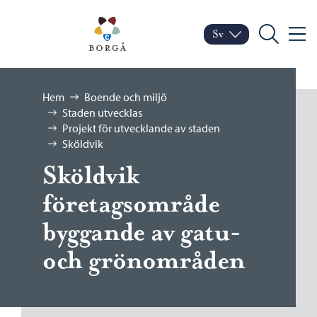
Hoppa till innehåll
Porvoo – Gå till startsid
Sv
Meny
Byt språk
Nuvarande språk: Sven
Sök
Bläddra:
Hem
Boende och miljö
Staden utvecklas
Projekt för utvecklande av staden
Sköldvik
Sköldvik
företagsområde
byggande av gatu-
och grönområden