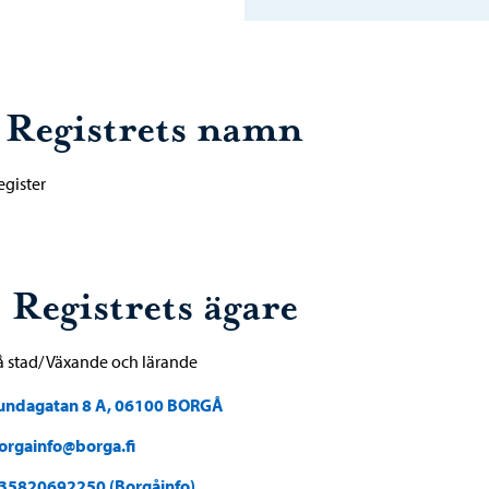
. Registrets namn
egister
 Registrets ägare
 stad/ Växande och lärande
undagatan 8 A, 06100 BORGÅ
orgainfo@borga.fi
35820692250 (Borgåinfo)