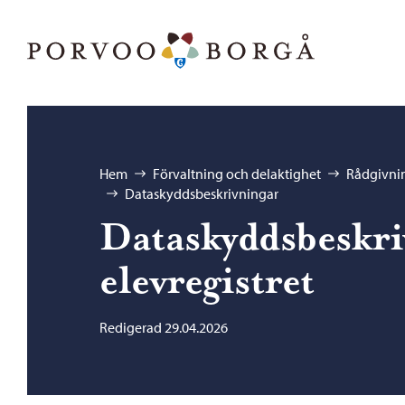
Hoppa till innehåll
Porvoo – Gå till startsidan
Bläddra:
Hem
Förvaltning och delaktighet
Rådgivnin
Dataskyddsbeskrivningar
Dataskyddsbeskri
elevregistret
Redigerad 29.04.2026