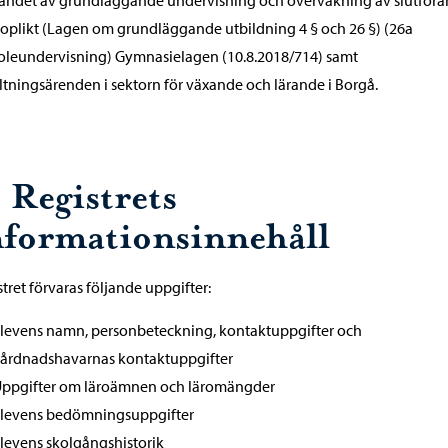
andet av grundläggande undervisning och övervakning av slutför
roplikt (Lagen om grundläggande utbildning 4 § och 26 §) (26a
oleundervisning) Gymnasielagen (10.8.2018/714) samt
ltningsärenden i sektorn för växande och lärande i Borgå.
 Registrets
nformationsinnehåll
istret förvaras följande uppgifter:
levens namn, personbeteckning, kontaktuppgifter och
årdnadshavarnas kontaktuppgifter
ppgifter om läroämnen och läromängder
levens bedömningsuppgifter
levens skolgångshistorik