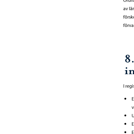
Ordn
av lä
försk
förva
8.
i
I reg
E
v
U
E
E