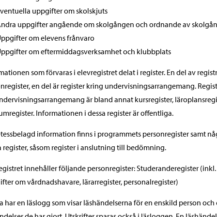
ventuella uppgifter om skolskjuts
ndra uppgifter angående om skolgången och ordnande av skolgå
ppgifter om elevens frånvaro
ppgifter om eftermiddagsverksamhet och klubbplats
mationen som förvaras i elevregistret delat i register. En del av regist
nregister, en del är register kring undervisningsarrangemang. Regis
dervisningsarrangemang är bland annat kursregister, läroplansregi
umregister. Informationen i dessa register är offentliga.
tessbelagd information finns i programmets personregister samt nå
 register, såsom register i anslutning till bedömning.
egistret innehåller följande personregister: Studeranderegister (inkl.
fter om vårdnadshavare, lärarregister, personalregister)
 har en läslogg som visar läshändelserna för en enskild person och
ndelser de har gjort. Utskrifter sparas också i läsloggen. En läshände