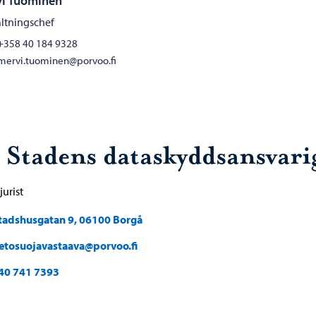
i Tuominen
ltningschef
+358 40 184 9328
mervi.tuominen@porvoo.fi
. Stadens dataskyddsansvari
jurist
tadshusgatan 9, 06100 Borgå
ietosuojavastaava@porvoo.fi
40 741 7393