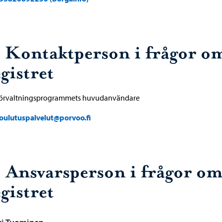
. Kontaktperson i frågor o
gistret
förvaltningsprogrammets huvudanvändare
oulutuspalvelut@porvoo.fi
. Ansvarsperson i frågor o
gistret