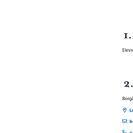
1
Elevr
2.
Borgå
L
b
+