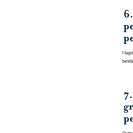
6
p
p
I lag
best
7
g
p