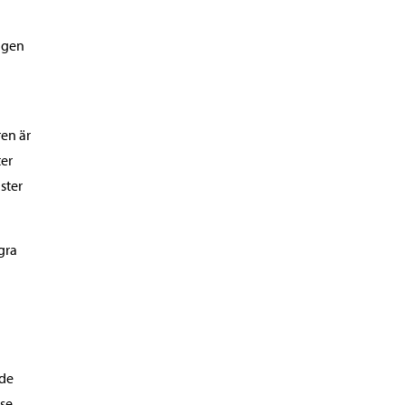
ngen
ren är
ter
ster
gra
 de
lse