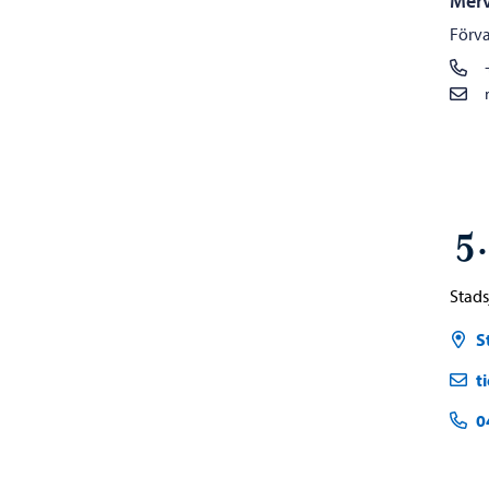
Merv
Förva
5
Stads
S
t
0