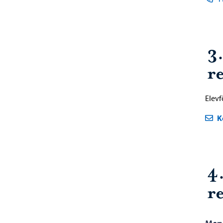
3
re
Elev
K
4
re