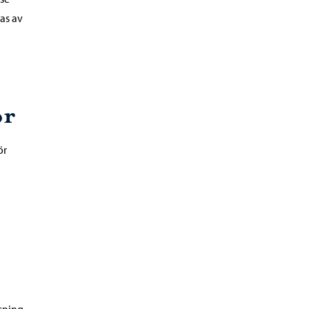
as av
or
ör