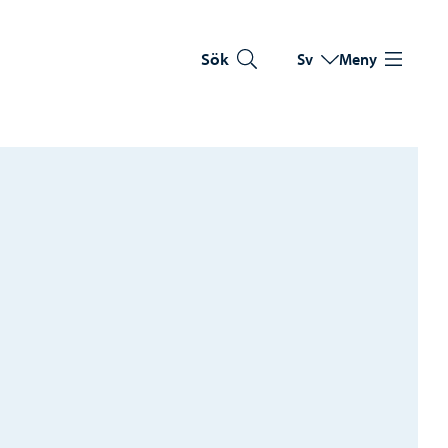
Sök
Sv
Meny
Byt språk
Nuvarande språk: Sve