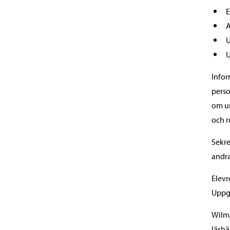
E
A
U
U
Infor
perso
om un
och r
Sekre
andra
Elevr
Uppgi
Wilma
läshä