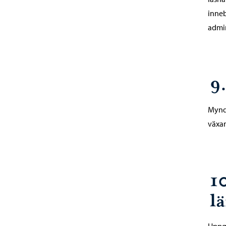
inneb
admin
9
Myndi
växan
1
l