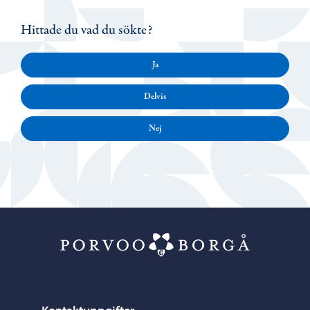
Hittade du vad du sökte?
Ja
Delvis
Nej
Porvoo – Gå ti