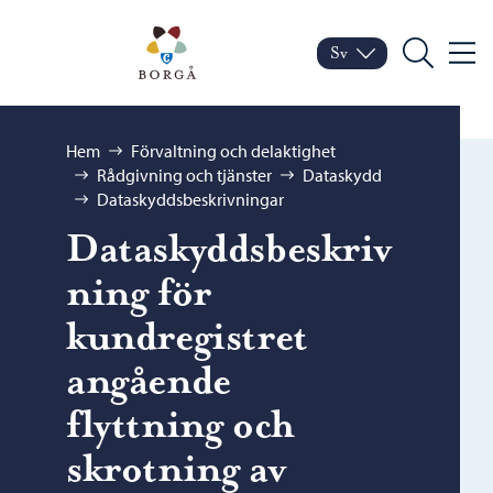
Hoppa till innehåll
Porvoo – Gå till startsid
Sv
Meny
Byt språk
Nuvarande språk: Sven
Sök
Bläddra:
Hem
Förvaltning och delaktighet
Rådgivning och tjänster
Dataskydd
Dataskyddsbeskrivningar
Dataskyddsbeskriv
ning för
kundregistret
angående
flyttning och
skrotning av