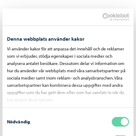
10. Uppgifter som i regel lämnas ut
Utsökningsmyndigheten (ansökan om utsökning)
Denna webbplats använder kakor
Förvaltningsdomstolen (behandling av besvär)
Vi använder kakor för att anpassa det innehåll och de reklamer
Statistikcentralen 1 gång/år
som vi erbjuder, stödja egenskaper i sociala medier och
analysera antalet besökare. Dessutom delar vi information om
hur du använder vår webbplats med våra samarbetspartner på
sociala medier samt inom reklam- och analysbranschen. Våra
samarbetspartner kan kombinera dessa uppgifter med andra
11. Överföring av uppgifter utanför
uppgifter som du har gett dem eller som har samlats in när du
EU eller EES
har använt deras tjänster.
Överförs inte
Samtyckesval
Nödvändig