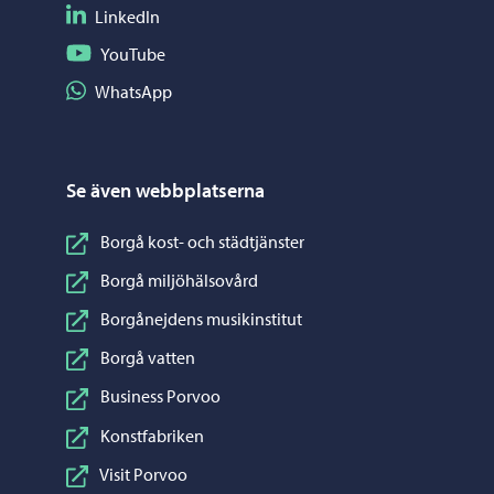
Följ på LinkedIn
LinkedIn
Följ på YouTube
YouTube
Dela på WhatsApp
WhatsApp
Se även webbplatserna
Borgå kost- och städtjänster
Borgå miljöhälsovård
Borgånejdens musikinstitut
Borgå vatten
Business Porvoo
Konstfabriken
Visit Porvoo