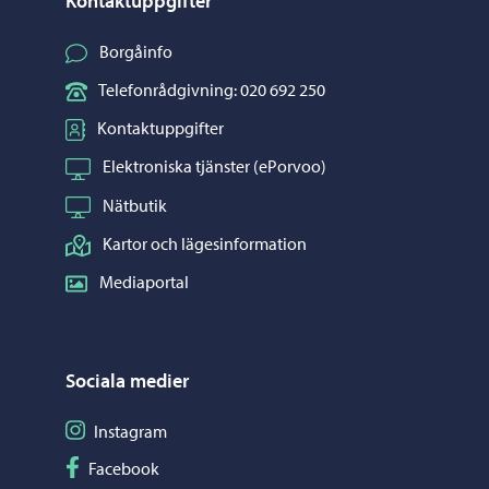
Kontaktuppgifter
Borgåinfo
Telefonrådgivning: 020 692 250
Kontaktuppgifter
Elektroniska tjänster (ePorvoo)
Nätbutik
Kartor och lägesinformation
Mediaportal
Sociala medier
Följ på Instagram
Instagram
Följ på Facebook
Facebook