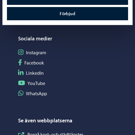
Kartor och lägesinformation
Mediaportal
Förbjud
Sociala medier
Följ på Instagram
Instagram
Följ på Facebook
Facebook
Följ på LinkedIn
LinkedIn
Följ på YouTube
YouTube
Dela på WhatsApp
WhatsApp
Se även webbplatserna
Borgå kost- och städtjänster