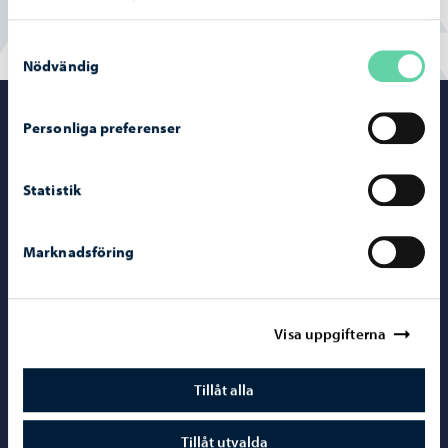
Samtyckesval
Nödvändig
Porvoo – Gå ti
Personliga preferenser
Statistik
Kontaktuppgifter
Marknadsföring
Borgåinfo
Telefonrådgivning: 020 692 250
Visa uppgifterna
Kontaktuppgifter
Elektroniska tjänster (ePorvoo)
Tillåt alla
Nätbutik
Tillåt utvalda