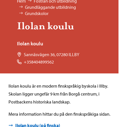
Bläddra:
Hem
Fostran och utbildning
Grundläggande utbildning
Grundskolor
Ilolan koulu
Ilolan koulu
Sannäsvägen 36, 07280 ILLBY
+358404899562
Ilolan koulu är en modern finskspråkig byskola i Illby.
Skolan ligger ungefär 9 km från Borgå centrum, i
Postbackens historiska landskap.
Mera information hittar du på den finskspråkiga sidan.
Ilolan koulu (på finska)