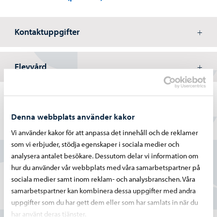
Kontaktuppgifter
Elevvård
Denna webbplats använder kakor
Hittade du vad du sökte?
Vi använder kakor för att anpassa det innehåll och de reklamer
som vi erbjuder, stödja egenskaper i sociala medier och
analysera antalet besökare. Dessutom delar vi information om
Ja
hur du använder vår webbplats med våra samarbetspartner på
Delvis
sociala medier samt inom reklam- och analysbranschen. Våra
samarbetspartner kan kombinera dessa uppgifter med andra
Nej
uppgifter som du har gett dem eller som har samlats in när du
har använt deras tjänster.