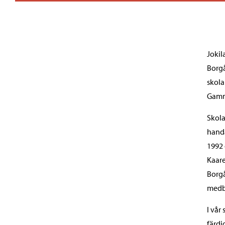
Jokil
Borgå
skola
Gamm
Skola
handa
1992 
Kaare
Borgå
medbo
I vår
färdi