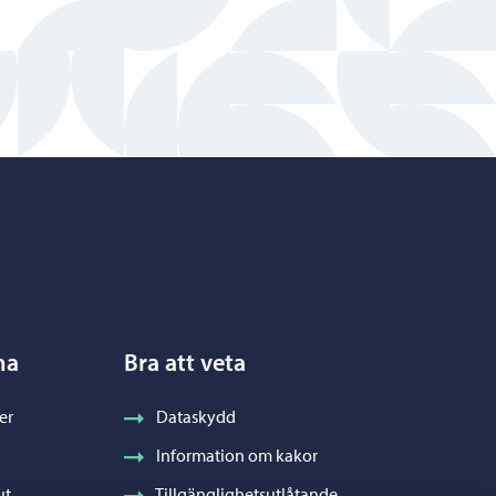
na
Bra att veta
er
Dataskydd
Information om kakor
ut
Tillgänglighetsutlåtande