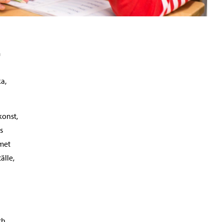
m
l
ka,
konst,
s
met
älle,
ch