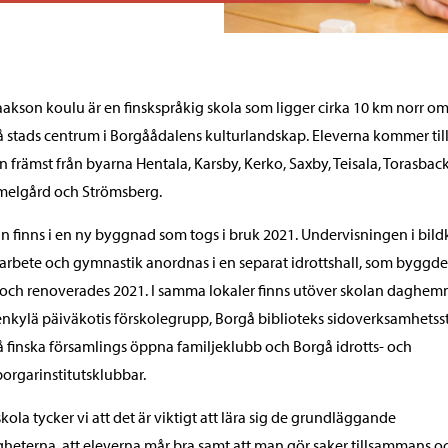
aakson koulu är en finskspråkig skola som ligger cirka 10 km norr o
 stads centrum i Borgåådalens kulturlandskap. Eleverna kommer til
n främst från byarna Hentala, Karsby, Kerko, Saxby, Teisala, Torasbac
elgård och Strömsberg.
n finns i en ny byggnad som togs i bruk 2021. Undervisningen i bild
rbete och gymnastik anordnas i en separat idrottshall, som byggde
och renoverades 2021. I samma lokaler finns utöver skolan daghem
nkylä päiväkotis förskolegrupp, Borgå biblioteks sidoverksamhetsst
 finska församlings öppna familjeklubb och Borgå idrotts- och
rgarinstitutsklubbar.
 skola tycker vi att det är viktigt att lära sig de grundläggande
gheterna, att eleverna mår bra samt att man gör saker tillsammans o