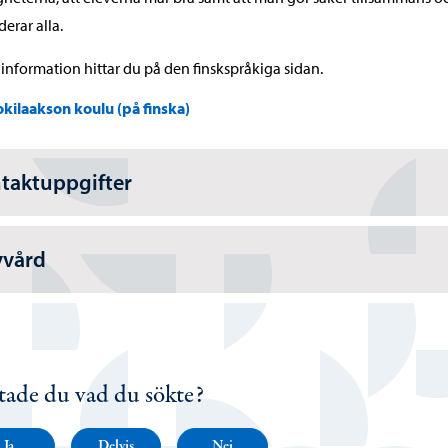
derar alla.
information hittar du på den finskspråkiga sidan.
okilaakson koulu (på finska)
taktuppgifter
vvård
tade du vad du sökte?
Ja
Delvis
Nej