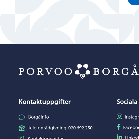
Kontaktuppgifter
Sociala
Följ på I
Borgåinfo
Instag
Följ på F
Facebo
Telefonrådgivning: 020 692 250
Följ på L
Linked
Kontaktuppgifter