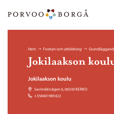
Hoppa till innehåll
Porvoo – Gå till startsidan
Bläddra:
Hem
Fostran och utbildning
Grundläggande
Jokilaakson koul
Jokilaakson koulu
Savimäkivägen 6, 06530 KERKO
+358401985422