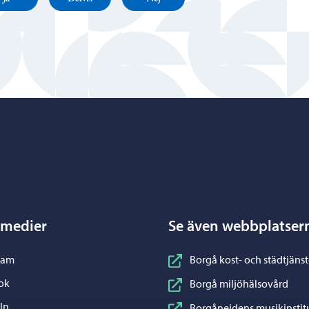
Porvoo – Gå till startsidan
 medier
Se även webbplatser
nstagram
ram
Borgå kost- och städtjänst
acebook
ok
Borgå miljöhälsovård
inkedIn
In
Borgånejdens musikinstit