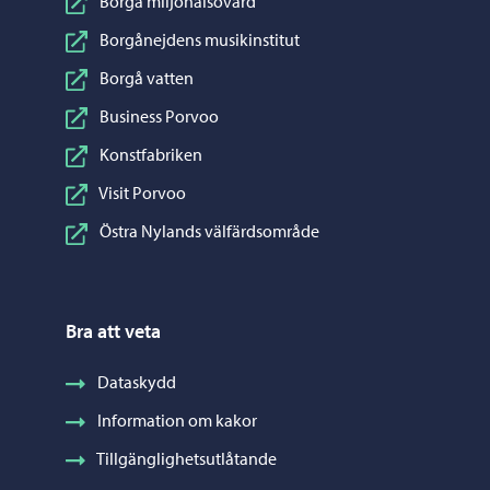
Borgå miljöhälsovård
Borgånejdens musikinstitut
Borgå vatten
Business Porvoo
Konstfabriken
Visit Porvoo
Östra Nylands välfärdsområde
Bra att veta
Dataskydd
Information om kakor
Tillgänglighetsutlåtande