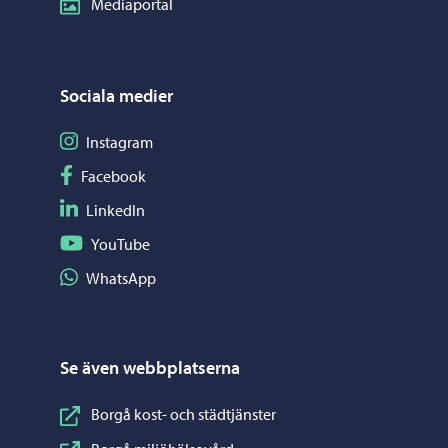
Mediaportal
Sociala medier
Följ på Instagram
Instagram
Följ på Facebook
Facebook
Följ på LinkedIn
LinkedIn
Följ på YouTube
YouTube
Dela på WhatsApp
WhatsApp
Se även webbplatserna
Borgå kost- och städtjänster