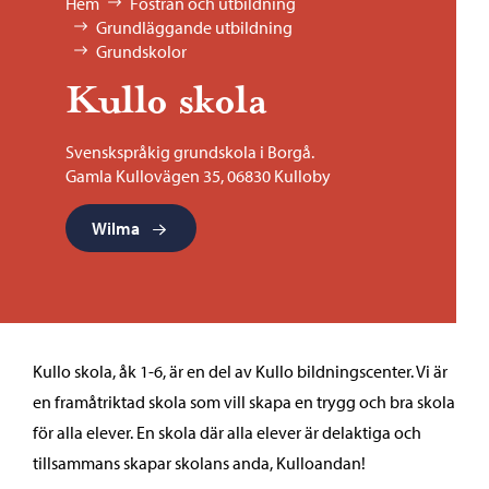
Bläddra:
Hem
Fostran och utbildning
Grundläggande utbildning
Grundskolor
Kullo skola
Svenskspråkig grundskola i Borgå.
Gamla Kullovägen 35, 06830 Kulloby
Wilma
Kullo skola, åk 1-6, är en del av Kullo bildningscenter. Vi är
en framåtriktad skola som vill skapa en trygg och bra skola
för alla elever. En skola där alla elever är delaktiga och
tillsammans skapar skolans anda, Kulloandan!