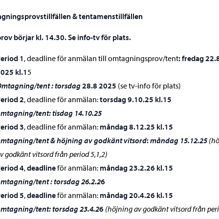
ningsprovstillfällen & tentamenstillfällen
prov börjar kl. 14.30. Se info-tv för plats.
eriod 1
, deadline för anmälan till omtagningsprov/tent
: fredag 22.
2025
kl.1
5
mtagning/tent : torsdag
28.8 2025
(se tv-info för plats)
eriod 2
, deadline för anmälan:
torsdag 9.10.25
kl.15
mtagning/tent: tisdag 14.10.25
eriod 3
, deadline för anmälan:
måndag 8.12.25 kl.15
mtagning/tent & höjning av godkänt vitsord
:
måndag 15.12.2
5
(hö
v godkänt vitsord från period 5,1,2)
eriod 4
,
deadline
för anmälan:
måndag 23.2.26
kl.15
mtagning/tent : torsdag 26.2.2
6
eriod 5
,
deadline
för anmälan:
måndag 20.4.26
kl.15
mtagning/tent: torsdag 23.4.2
6
(höjning av godkänt vitsord från per