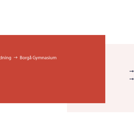
dning
Borgå Gymnasium