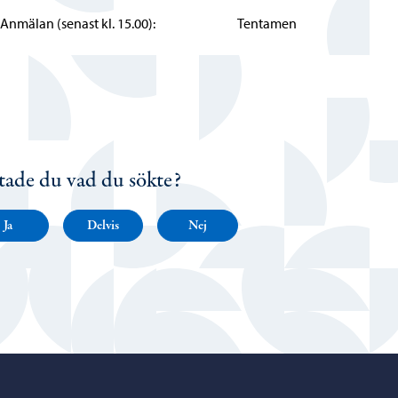
älan (senast kl. 15.00): Tentamen
tade du vad du sökte?
Ja
Delvis
Nej