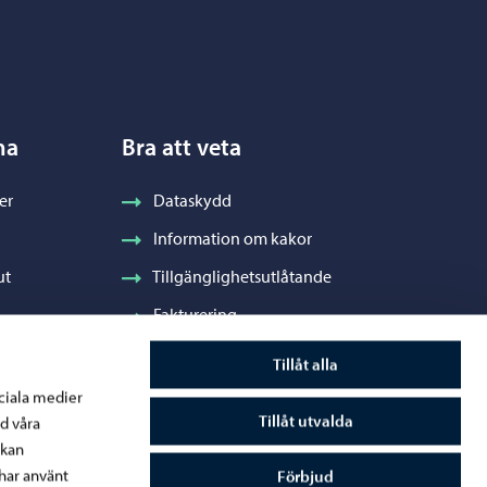
na
Bra att veta
er
Dataskydd
Information om kakor
ut
Tillgänglighetsutlåtande
Fakturering
Stadens visuella profil och vapen
Tillåt alla
ociala medier
Tillåt utvalda
d våra
 kan
råde
har använt
Förbjud