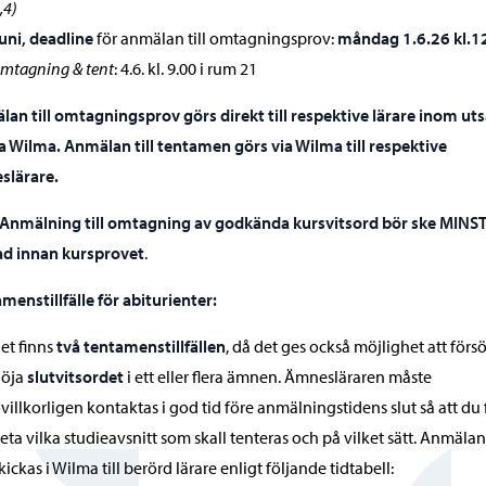
,4)
uni, deadline
för anmälan till omtagningsprov:
måndag 1.6.26 kl.1
mtagning & tent
: 4.6. kl. 9.00 i rum 21
an till omtagningsprov görs direkt till respektive lärare inom uts
ia Wilma. Anmälan till tentamen görs via Wilma till respektive
slärare.
 Anmälning till omtagning av godkända kursvitsord bör ske MINST
d innan kursprovet
.
menstillfälle för abiturienter:
et finns
två tentamenstillfällen
, då det ges också möjlighet att förs
höja
slutvitsordet
i ett eller flera ämnen. Ämnesläraren måste
villkorligen kontaktas i god tid före anmälningstidens slut så att du 
eta vilka studieavsnitt som skall tenteras och på vilket sätt. Anmälan
kickas i Wilma till berörd lärare enligt följande tidtabell: