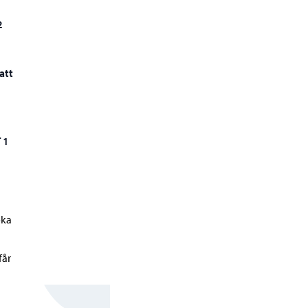
2
att
 1
öka
får