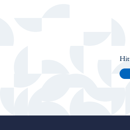
Anm
Hit