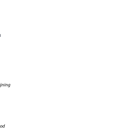
8
jning
iod