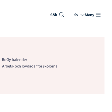
Sök
Sv
Meny
Byt språk
Nuvarande språk: Sve
BoGy-kalender
Arbets- och lovdagar för skolorna