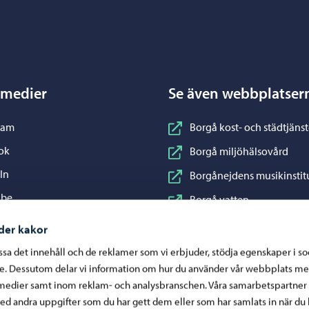
Porvoo – Gå till startsidan
 medier
Se även webbplatser
nstagram
ram
Borgå kost- och städtjänst
acebook
ok
Borgå miljöhälsovård
inkedIn
In
Borgånejdens musikinstit
ouTube
ube
Borgå vatten
WhatsApp
App
Business Porvoo
der kakor
Konstfabriken
assa det innehåll och de reklamer som vi erbjuder, stödja egenskaper i s
re. Dessutom delar vi information om hur du använder vår webbplats me
Visit Porvoo
medier samt inom reklam- och analysbranschen. Våra samarbetspartner
Östra Nylands välfärdsom
d andra uppgifter som du har gett dem eller som har samlats in när du 