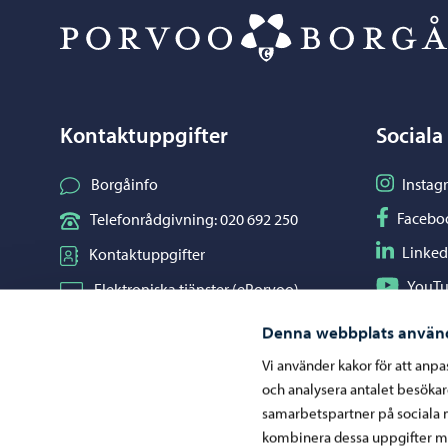
Kontaktuppgifter
Sociala
Följ på I
Borgåinfo
Instag
Följ på F
Facebo
Telefonrådgivning: 020 692 250
Följ på L
Linked
Kontaktuppgifter
Följ på Y
YouT
Elektroniska tjänster (ePorvoo)
Dela på 
Whats
Nätbutik
Denna webbplats använ
Kartor och lägesinformation
Vi använder kakor för att anp
och analysera antalet besöka
Mediaportal
samarbetspartner på sociala 
kombinera dessa uppgifter me