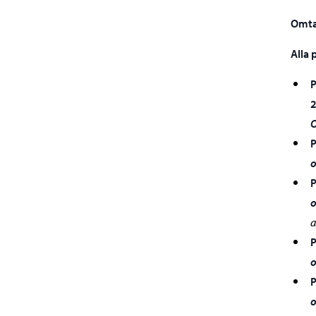
Omtag
Alla 
P
O
P
o
P
o
a
P
o
P
o