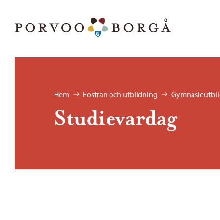
Hoppa till innehåll
Porvoo – Gå till startsidan
Bläddra:
Hem
Fostran och utbildning
Gymnasieutbil
Studievardag