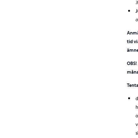
3
J
o
Anmäl
tid v
ämne
OBS!
måna
Tenta
d
o
v
s