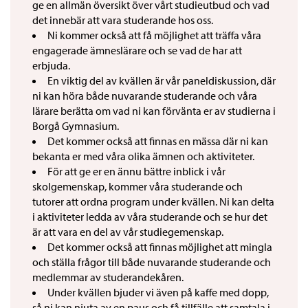
ge en allmän översikt över vårt studieutbud och vad
det innebär att vara studerande hos oss.
Ni kommer också att få möjlighet att träffa våra
engagerade ämneslärare och se vad de har att
erbjuda.
En viktig del av kvällen är vår paneldiskussion, där
ni kan höra både nuvarande studerande och våra
lärare berätta om vad ni kan förvänta er av studierna i
Borgå Gymnasium.
Det kommer också att finnas en mässa där ni kan
bekanta er med våra olika ämnen och aktiviteter.
För att ge er en ännu bättre inblick i vår
skolgemenskap, kommer våra studerande och
tutorer att ordna program under kvällen. Ni kan delta
i aktiviteter ledda av våra studerande och se hur det
är att vara en del av vår studiegemenskap.
Det kommer också att finnas möjlighet att mingla
och ställa frågor till både nuvarande studerande och
medlemmar av studerandekåren.
Under kvällen bjuder vi även på kaffe med dopp,
så ni kan njuta av en paus och få tillfälle att samtala i