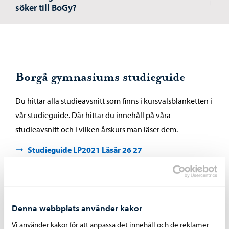
söker till BoGy?
Borgå gymnasiums studieguide
Du hittar alla studieavsnitt som finns i kursvalsblanketten i
vår studieguide. Där hittar du innehåll på våra
studieavsnitt och i vilken årskurs man läser dem.
Studieguide LP2021 Läsår 26 27
Har du BoGy som alternativ på en lägre plats i ansökan?
Du behöver inte fylla i en studievalsblankett på våren. Ifall
du får besked om en studieplats i BoGy på sommaren skall
Denna webbplats använder kakor
du genast vara i kontakt med studiehandledaren i BoGy.
Vi använder kakor för att anpassa det innehåll och de reklamer