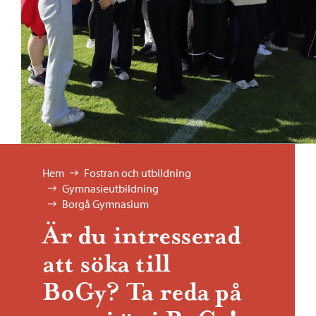
Bläddra:
Hem
Fostran och utbildning
Gymnasieutbildning
Borgå Gymnasium
Är du intresserad
att söka till
BoGy? Ta reda på