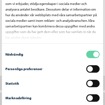
Hon hjälper dig att göra dina studieval direkt i kursbrickan.
som vi erbjuder, stödja egenskaper i sociala medier och
analysera antalet besökare. Dessutom delar vi information om
hur du använder vår webbplats med våra samarbetspartner på
sociala medier samt inom reklam- och analysbranschen. Våra
samarbetspartner kan kombinera dessa uppgifter med andra
Vi är aktiva studerande i BoGy
uppgifter som du har gett dem eller som har samlats in när du
har använt deras tjänster.
Vi har aktiva grupper i BoGy som jobbar för att alla
studerande skall trivas. Bli bekant med deras
Samtyckesval
engagemang. Kanske du är en av framtidens tutor eller
Nödvändig
medlem i SKS? Dessutom är skolans miljö imponerande
med sin vackra och historiska atmosfär.
Personliga preferenser
Tutorer i BoGy
Statistik
Marknadsföring
Studerandekår och studerandekårstyrelse (SKS) i
BoGy