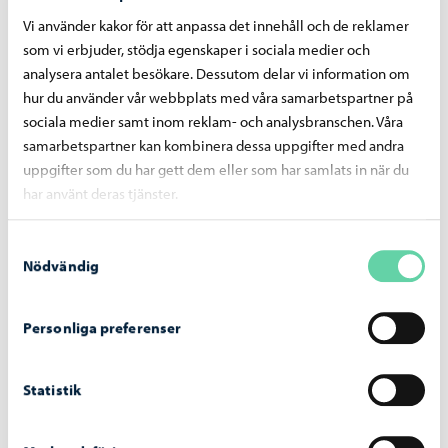
idrottstjänster. I vårt hus finns en grupp för
Vi använder kakor för att anpassa det innehåll och de reklamer
förskoleundervisning och fem för småbarnspedagogik.
som vi erbjuder, stödja egenskaper i sociala medier och
analysera antalet besökare. Dessutom delar vi information om
hur du använder vår webbplats med våra samarbetspartner på
Jokilaakson päiväkotitilat
sociala medier samt inom reklam- och analysbranschen. Våra
samarbetspartner kan kombinera dessa uppgifter med andra
Janita Metsämäki
uppgifter som du har gett dem eller som har samlats in när du
Daghemsföreståndare, Hornhattulan päiväkoti,
har använt deras tjänster.
Jokilaakson päiväkotitilat
+358 40 620 3491
Samtyckesval
janita.metsamaki@porvoo.fi
Nödvändig
Jenni Uotila
Personliga preferenser
Lärare inom småbarnspedagogik, Vice föreståndare,
Jokilaakson päiväkotitilat
+358 40 487 5391
Statistik
jenni.eklund@porvoo.fi