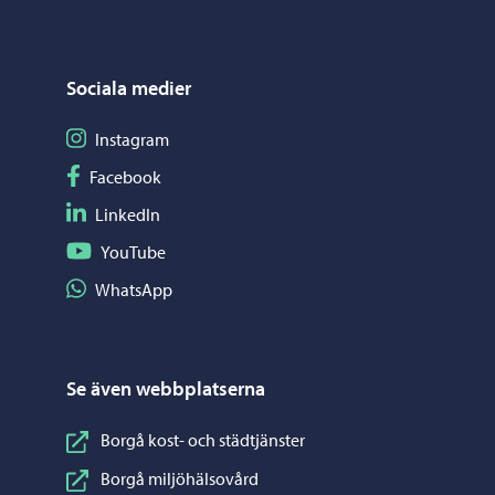
Sociala medier
Följ på Instagram
Instagram
Följ på Facebook
Facebook
Följ på LinkedIn
LinkedIn
Följ på YouTube
YouTube
Dela på WhatsApp
WhatsApp
Se även webbplatserna
Borgå kost- och städtjänster
Borgå miljöhälsovård