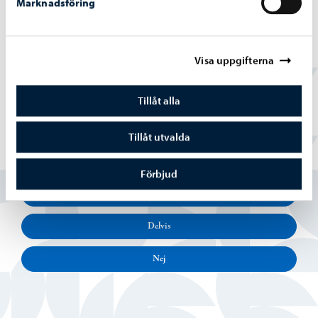
Marknadsföring
Savimäkivägen 6, 06530 Kerko.
Visa uppgifterna
Två finskspråkiga grupper börjar på Jokilaakson
päiväkotitilat i augusti 2024.
Tillåt alla
Tillåt utvalda
Hittade du vad du sökte?
Förbjud
Ja
Delvis
Nej