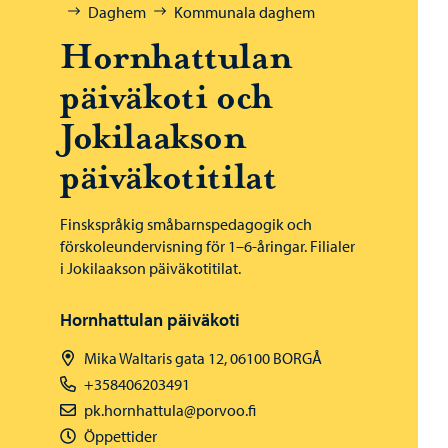
Daghem
Kommunala daghem
Hornhattulan
päiväkoti och
Jokilaakson
päiväkotitilat
Finskspråkig småbarnspedagogik och
förskoleundervisning för 1–6-åringar. Filialer
i Jokilaakson päiväkotitilat.
Hornhattulan päiväkoti
Mika Waltaris gata 12, 06100 BORGÅ
+358406203491
pk.hornhattula@porvoo.fi
Öppettider