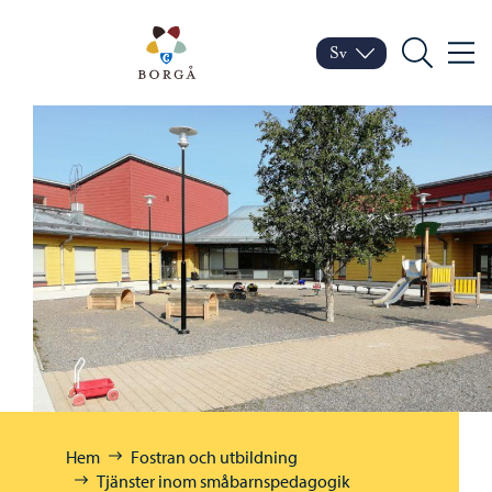
Hoppa till innehåll
Porvoo – Gå till startsid
Sv
Meny
Byt språk
Nuvarande språk: Sven
Sök
Bläddra:
Hem
Fostran och utbildning
Tjänster inom småbarnspedagogik