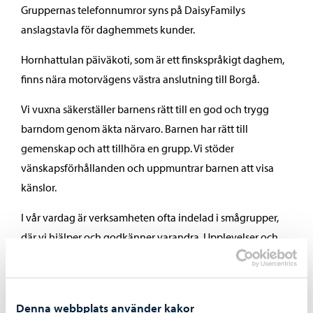
Gruppernas telefonnumror syns på DaisyFamilys
anslagstavla för daghemmets kunder.
Hornhattulan päiväkoti, som är ett finskspråkigt daghem,
finns nära motorvägens västra anslutning till Borgå.
Vi vuxna säkerställer barnens rätt till en god och trygg
barndom genom äkta närvaro. Barnen har rätt till
gemenskap och att tillhöra en grupp. Vi stöder
vänskapsförhållanden och uppmuntrar barnen att visa
känslor.
I vår vardag är verksamheten ofta indelad i smågrupper,
där vi hjälper och godkänner varandra. Upplevelser och
nyfikenhet berikar våra dagar och samarbetet med
vårdnadshavarna är väldigt viktigt för oss.
Vi samarbetar även med musikinstitutet och Borgå stads
Denna webbplats använder kakor