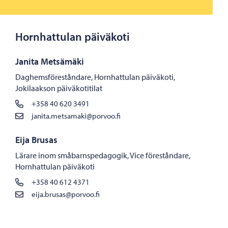
Hornhattulan päiväkoti
Janita Metsämäki
Daghemsföreståndare, Hornhattulan päiväkoti,
Jokilaakson päiväkotitilat
+358 40 620 3491
janita.metsamaki@porvoo.fi
Eija Brusas
Lärare inom småbarnspedagogik, Vice föreståndare,
Hornhattulan päiväkoti
+358 40 612 4371
eija.brusas@porvoo.fi