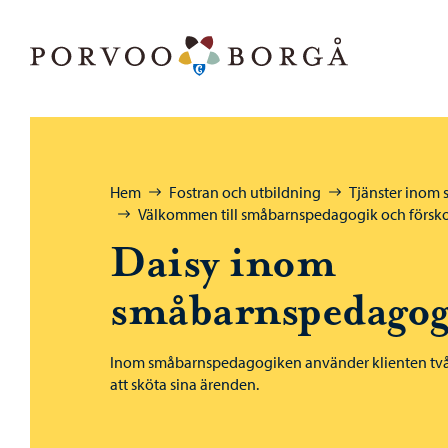
Hoppa till innehåll
Porvoo – Gå till startsidan
Bläddra:
Hem
Fostran och utbildning
Tjänster inom
Välkommen till småbarnspedagogik och försk
Daisy inom
småbarnspedagog
Inom småbarnspedagogiken använder klienten två 
att sköta sina ärenden.