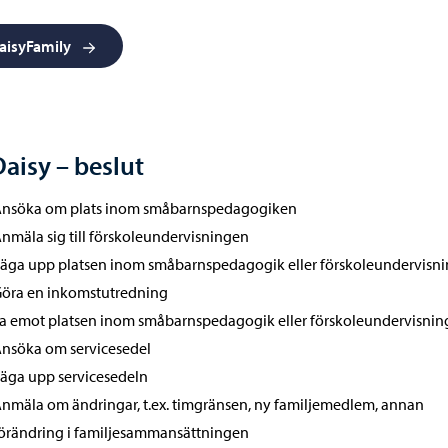
aisyFamily
Daisy – beslut
nsöka om plats inom småbarnspedagogiken
nmäla sig till förskoleundervisningen
äga upp platsen inom småbarnspedagogik eller förskoleundervisn
öra en inkomstutredning
a emot platsen inom småbarnspedagogik eller förskoleundervisnin
nsöka om servicesedel
äga upp servicesedeln
nmäla om ändringar, t.ex. timgränsen, ny familjemedlem, annan
örändring i familjesammansättningen