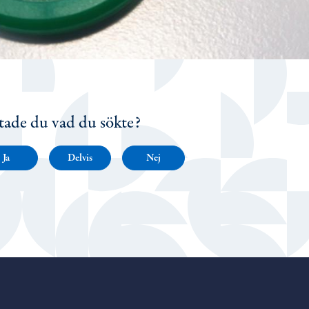
tade du vad du sökte?
Ja
Delvis
Nej
Porvoo – Gå till startsidan