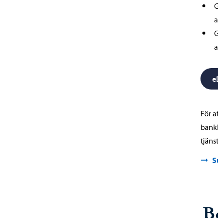
G
a
G
a
e
För a
bankk
tjäns
S
B