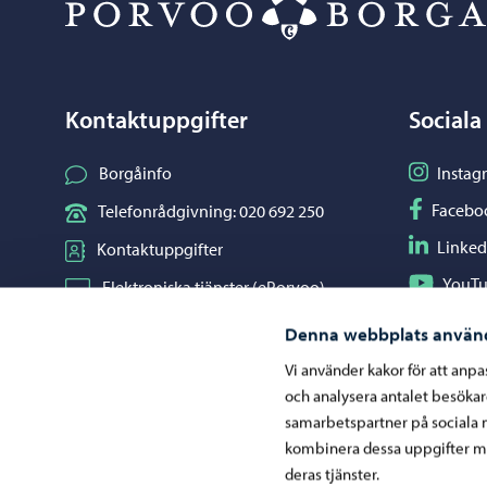
Kontaktuppgifter
Sociala
Följ på I
Borgåinfo
Instag
Följ på F
Facebo
Telefonrådgivning: 020 692 250
Följ på L
Linked
Kontaktuppgifter
Följ på Y
YouT
Elektroniska tjänster (ePorvoo)
Dela på 
Whats
Nätbutik
Denna webbplats använ
Kartor och lägesinformation
Vi använder kakor för att anp
och analysera antalet besöka
Mediaportal
samarbetspartner på sociala 
kombinera dessa uppgifter me
deras tjänster.