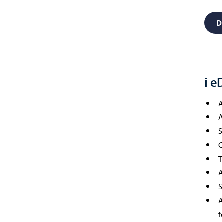
D
i e
A
A
S
G
T
A
S
A
f