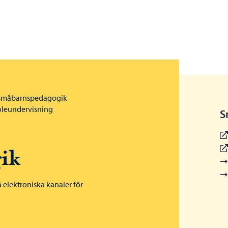
 småbarnspedagogik
oleundervisning
S
ik
elektroniska kanaler för