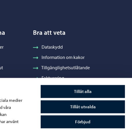
na
Bra att veta
er
Dataskydd
Information om kakor
ut
Tillgänglighetsutlåtande
Fakturering
Stadens visuella profil och vapen
Tillåt alla
ociala medier
Tillåt utvalda
d våra
 kan
råde
har använt
Förbjud