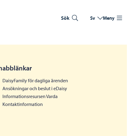
Sök
Sv
Meny
Byt språk
Nuvarande språk: Sve
nabblänkar
DaisyFamily för dagliga ärenden
Ansökningar och beslut i eDaisy
Informationsresursen Varda
Kontaktinformation