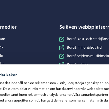
 medier
Se även webbplatser
nstagram
ram
Borgå kost- och städtjänst
acebook
ok
Borgå miljöhälsovård
inkedIn
In
Borgånejdens musikinstit
ouTube
ube
Borgå vatten
WhatsApp
App
Business Porvoo
der kakor
Konstfabriken
assa det innehåll och de reklamer som vi erbjuder, stödja egenskaper i s
re. Dessutom delar vi information om hur du använder vår webbplats me
Visit Porvoo
medier samt inom reklam- och analysbranschen. Våra samarbetspartner
Östra Nylands välfärdsom
d andra uppgifter som du har gett dem eller som har samlats in när du 