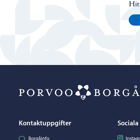
Hit
Kontaktuppgifter
Sociala
Följ på I
Borgåinfo
Instag