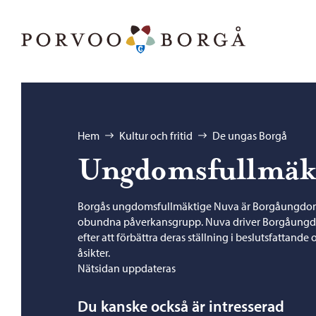
Hoppa till innehåll
Porvoo – Gå till startsidan
Bläddra:
Hem
Kultur och fritid
De ungas Borgå
Ungdomsfullmäkt
Borgås ungdomsfullmäktige Nuva är Borgåungdoma
obundna påverkansgrupp. Nuva driver Borgåungdom
efter att förbättra deras ställning i beslutsfattande 
åsikter.
Nätsidan uppdateras
Du kanske också är intresserad