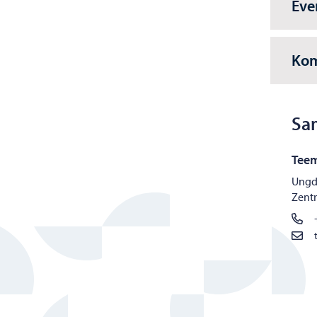
Ev
Kom
Sa
Tee
Ungd
Zent