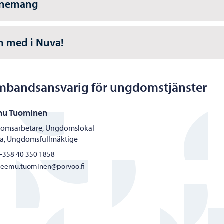
enemang
 med i Nuva!
mbandsansvarig för ungdomstjänster
mu Tuominen
omsarbetare, Ungdomslokal
ra, Ungdomsfullmäktige
+358 40 350 1858
teemu.tuominen@porvoo.fi