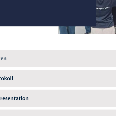
ten
tokoll
resentation