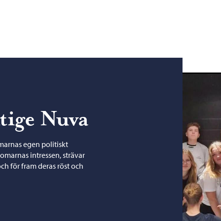
ige Nuva
rnas egen politiskt
arnas intressen, strävar
och för fram deras röst och