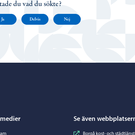
tade du vad du sökte?
Ja
Delvis
Nej
Porvoo – Gå till startsidan
 medier
Se även webbplatser
nstagram
ram
Borgå kost- och städtjänst