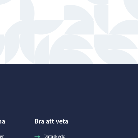
na
Bra att veta
er
Dataskydd