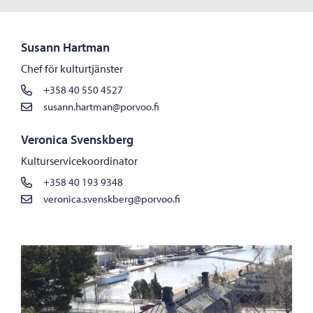
Susann Hartman
Chef för kulturtjänster
+358 40 550 4527
susann.hartman@porvoo.fi
Veronica Svenskberg
Kulturservicekoordinator
+358 40 193 9348
veronica.svenskberg@porvoo.fi