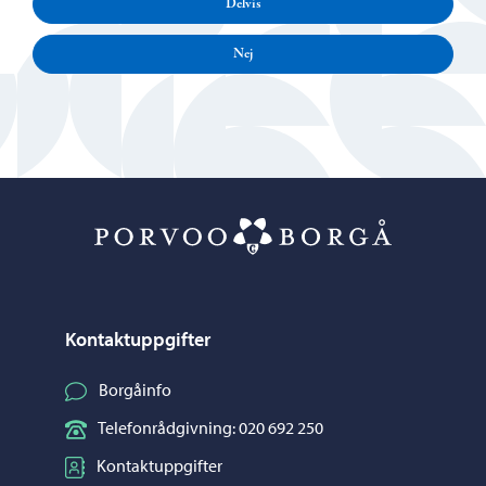
Delvis
Nej
Porvoo – Gå ti
Kontaktuppgifter
Borgåinfo
Telefonrådgivning: 020 692 250
Kontaktuppgifter