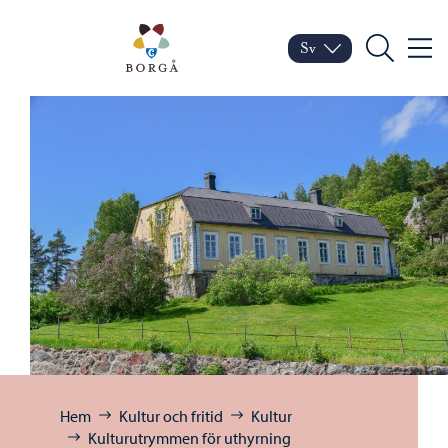
Hoppa till innehåll
Porvoo – Gå till startsid
Sv
Meny
Byt språk
Nuvarande språk: Sven
Sök
Bläddra:
Hem
Kultur och fritid
Kultur
Kulturutrymmen för uthyrning