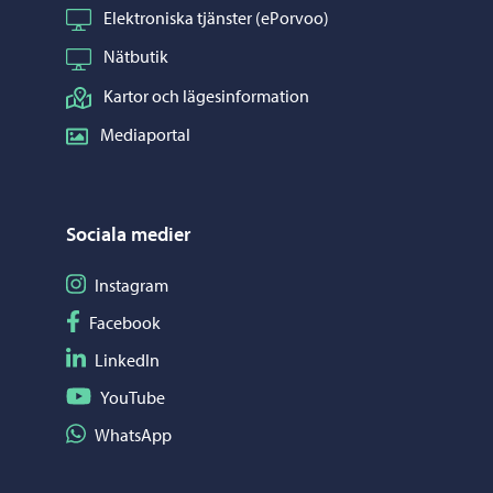
Elektroniska tjänster (ePorvoo)
Nätbutik
Kartor och lägesinformation
Mediaportal
Sociala medier
Följ på Instagram
Instagram
Följ på Facebook
Facebook
Följ på LinkedIn
LinkedIn
Följ på YouTube
YouTube
Dela på WhatsApp
WhatsApp