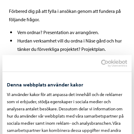
Förbered dig på att fylla i ansökan genom att fundera på
följande frågor.
Vem ordnar? Presentation av arrangören.
Hurdan verksamhet vill du ordna i Näse gård och hur
tänker du förverkliga projektet? Projektplan.
Vad är målsättningen med verksamheten du vill
ordna?
Har du samarbetsparter?
Vem hör till din målgrupp?
Denna webbplats använder kakor
Vilket/vilka språk sker din verksamhet på?
Vi använder kakor för att anpassa det innehåll och de reklamer
För hur många månader önskar du hyra Näse gård?
som vi erbjuder, stödja egenskaper i sociala medier och
Har du önskemål på tidpunkt?
analysera antalet besökare. Dessutom delar vi information om
hur du använder vår webbplats med våra samarbetspartner på
Du bör även nämna 1-2 referenspersoner som kan
sociala medier samt inom reklam- och analysbranschen. Våra
rekommendera din verksamhet.
samarbetspartner kan kombinera dessa uppgifter med andra