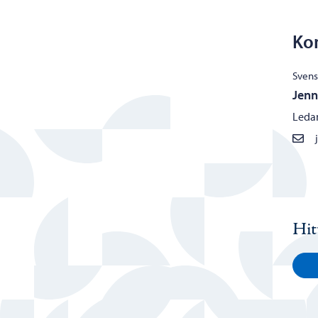
Ko
Svens
Jen
Ledan
Hit