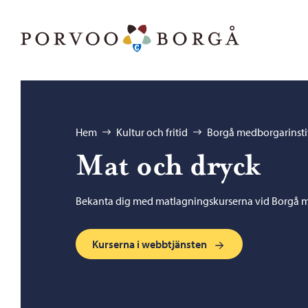
Hoppa till innehåll
Porvoo – Gå till startsidan
Bläddra:
Hem
Kultur och fritid
Borgå medborgarinsti
Mat och dryck
Bekanta dig med matlagningskurserna vid Borgå m
Kurserna i webbtjänsten