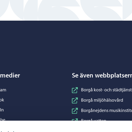
Porvoo – Gå till startsidan
 medier
Se även webbplatser
nstagram
ram
Borgå kost- och städtjänst
acebook
ok
Borgå miljöhälsovård
inkedIn
In
Borgånejdens musikinstit
ouTube
ube
Borgå vatten
WhatsApp
App
Business Porvoo