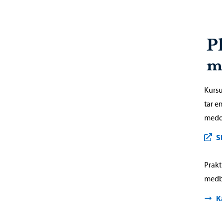
P
m
Kursu
tar e
medd
S
Prakt
medbo
K