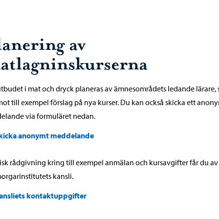
lanering av
atlagninskurserna
tbudet i mat och dryck planeras av ämnesområdets ledande lärare,
mot till exempel förslag på nya kurser. Du kan också skicka ett anon
elande via formuläret nedan.
kicka anonymt meddelande
isk rådgivning kring till exempel anmälan och kursavgifter får du av
rgarinstitutets kansli.
ansliets kontaktuppgifter