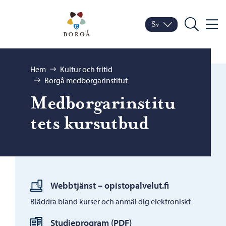
Hoppa till innehåll
Porvoo – Gå till startsid
Sv
Meny
Byt språk
Nuvarande språk: Sven
Sök
Bläddra:
Hem
Kultur och fritid
Borgå medborgarinstitut
Medborgarinstitu
tets kursutbud
Webbtjänst – opistopalvelut.fi
Bläddra bland kurser och anmäl dig elektroniskt
Studieprogram (PDF)