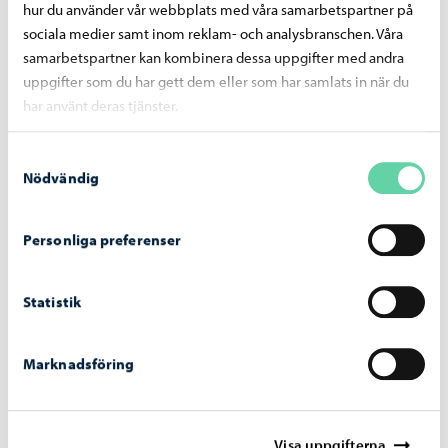
hur du använder vår webbplats med våra samarbetspartner på
sociala medier samt inom reklam- och analysbranschen. Våra
Natur och trädgård
samarbetspartner kan kombinera dessa uppgifter med andra
uppgifter som du har gett dem eller som har samlats in när du
Fördjupa dina kunskaper om naturen och lär dig mer om
har använt deras tjänster.
sjöfart, trädgårdsskötsel, djurvård och naturen omkring
oss.
Samtyckesval
Nödvändig
Personliga preferenser
Statistik
Marknadsföring
Visa uppgifterna