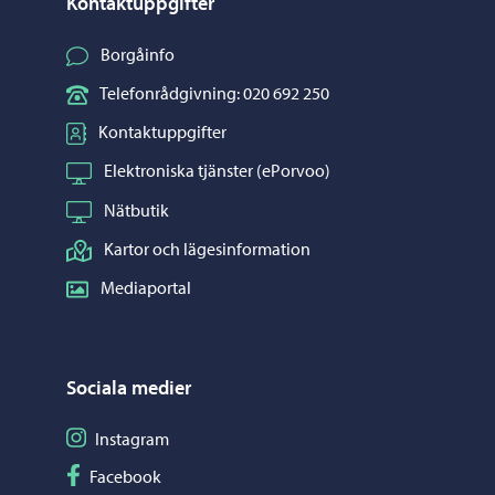
Kontaktuppgifter
Borgåinfo
Telefonrådgivning: 020 692 250
Kontaktuppgifter
Elektroniska tjänster (ePorvoo)
Nätbutik
Kartor och lägesinformation
Mediaportal
Sociala medier
Följ på Instagram
Instagram
Följ på Facebook
Facebook