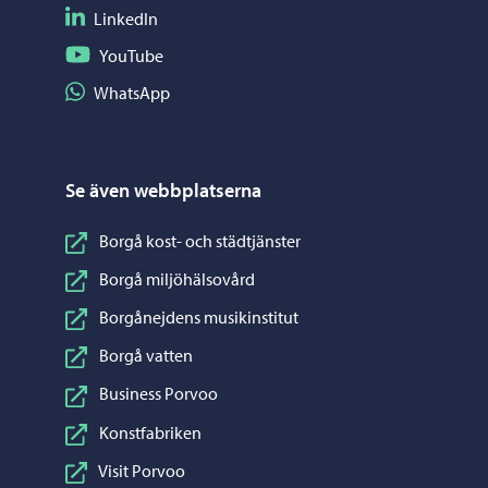
Följ på LinkedIn
LinkedIn
Följ på YouTube
YouTube
Dela på WhatsApp
WhatsApp
Se även webbplatserna
Borgå kost- och städtjänster
Borgå miljöhälsovård
Borgånejdens musikinstitut
Borgå vatten
Business Porvoo
Konstfabriken
Visit Porvoo