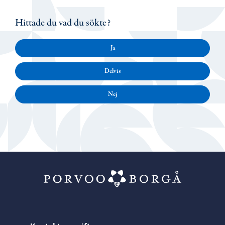
Hittade du vad du sökte?
Ja
Delvis
Nej
Porvoo – Gå ti