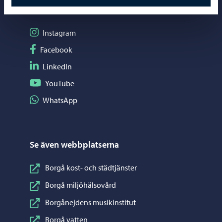
Sociala medier
Följ på Instagram
Instagram
Följ på Facebook
Facebook
Följ på LinkedIn
LinkedIn
Följ på YouTube
YouTube
Dela på WhatsApp
WhatsApp
Se även webbplatserna
Borgå kost- och städtjänster
Borgå miljöhälsovård
Borgånejdens musikinstitut
Borgå vatten