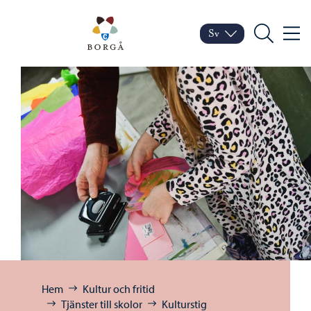
Hoppa till innehåll
Porvoo – Gå till startsid
Sv
Meny
Byt språk
Nuvarande språk: Sven
Sök
Bläddra:
Hem
Kultur och fritid
Tjänster till skolor
Kulturstig