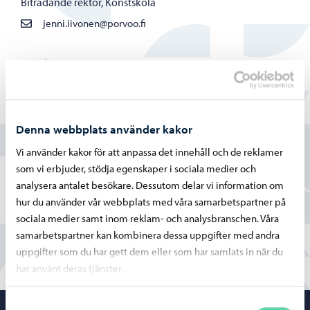
Biträdande rektor, Konstskola
jenni.iivonen@porvoo.fi
Hittade du vad du sökte?
Denna webbplats använder kakor
Ja
Vi använder kakor för att anpassa det innehåll och de reklamer
som vi erbjuder, stödja egenskaper i sociala medier och
Delvis
analysera antalet besökare. Dessutom delar vi information om
hur du använder vår webbplats med våra samarbetspartner på
Nej
sociala medier samt inom reklam- och analysbranschen. Våra
samarbetspartner kan kombinera dessa uppgifter med andra
uppgifter som du har gett dem eller som har samlats in när du
har använt deras tjänster.
Samtyckesval