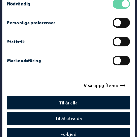
Porvoo – Gå ti
Nödvändig
Personliga preferenser
Kontaktuppgifter
Statistik
Borgåinfo
Marknadsföring
Telefonrådgivning: 020 692 250
Kontaktuppgifter
Elektroniska tjänster (ePorvoo)
Visa uppgifterna
Nätbutik
Tillåt alla
Kartor och lägesinformation
Mediaportal
Tillåt utvalda
Förbjud