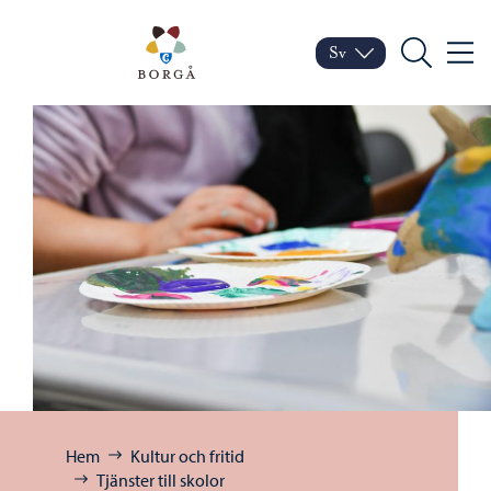
Hoppa till innehåll
Porvoo – Gå till startsid
Sv
Meny
Byt språk
Nuvarande språk: Sven
Sök
Bläddra:
Hem
Kultur och fritid
Tjänster till skolor