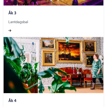
Åk 3
Lantdagsbal
Åk 4