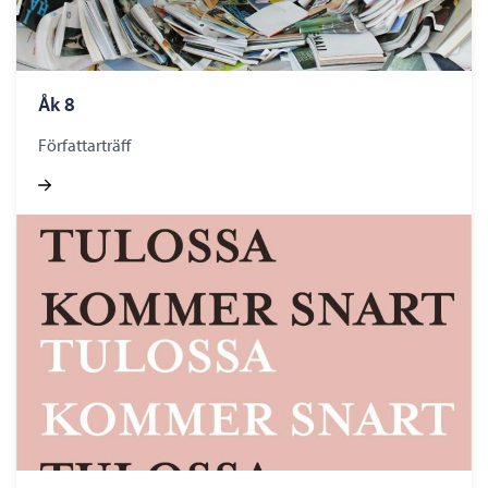
Åk 8
Författarträff