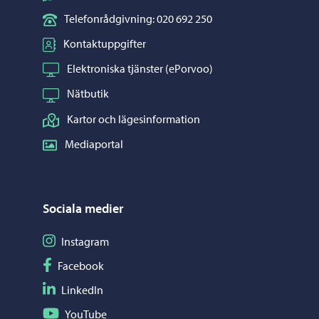
Telefonrådgivning: 020 692 250
Kontaktuppgifter
Elektroniska tjänster (ePorvoo)
Nätbutik
Kartor och lägesinformation
Mediaportal
Sociala medier
Följ på Instagram
Instagram
Följ på Facebook
Facebook
Följ på LinkedIn
LinkedIn
Följ på YouTube
YouTube