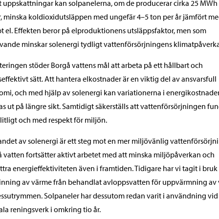
t uppskattningar kan solpanelerna, om de producerar cirka 25 MWh 
r, minska koldioxidutsläppen med ungefär 4–5 ton per år jämfört m
t el. Effekten beror på elproduktionens utsläppsfaktor, men som
ivande minskar solenergi tydligt vattenförsörjningens klimatpåverk
teringen stöder Borgå vattens mål att arbeta på ett hållbart och
seffektivt sätt. Att hantera elkostnader är en viktig del av ansvarsfull
mi, och med hjälp av solenergi kan variationerna i energikostnade
s ut på längre sikt. Samtidigt säkerställs att vattenförsörjningen fu
örlitligt och med respekt för miljön.
andet av solenergi är ett steg mot en mer miljövänlig vattenförsörjn
 vatten fortsätter aktivt arbetet med att minska miljöpåverkan och
ttra energieffektiviteten även i framtiden. Tidigare har vi tagit i bruk
inning av värme från behandlat avloppsvatten för uppvärmning av 
ssutrymmen. Solpaneler har dessutom redan varit i användning vid 
ala reningsverk i omkring tio år.