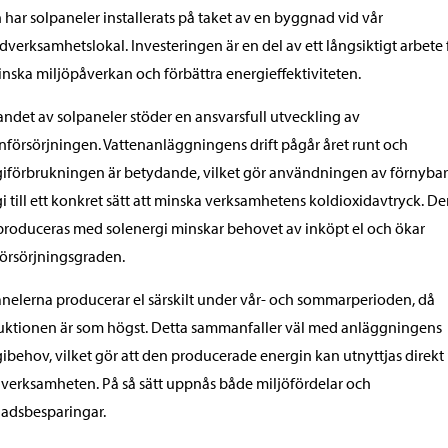
 har solpaneler installerats på taket av en byggnad vid vår
verksamhetslokal. Investeringen är en del av ett långsiktigt arbete 
inska miljöpåverkan och förbättra energieffektiviteten.
andet av solpaneler stöder en ansvarsfull utveckling av
nförsörjningen. Vattenanläggningens drift pågår året runt och
iförbrukningen är betydande, vilket gör användningen av förnybar
i till ett konkret sätt att minska verksamhetens koldioxidavtryck. De
roduceras med solenergi minskar behovet av inköpt el och ökar
försörjningsgraden.
nelerna producerar el särskilt under vår- och sommarperioden, då
ktionen är som högst. Detta sammanfaller väl med anläggningens
ibehov, vilket gör att den producerade energin kan utnyttjas direkt 
verksamheten. På så sätt uppnås både miljöfördelar och
adsbesparingar.