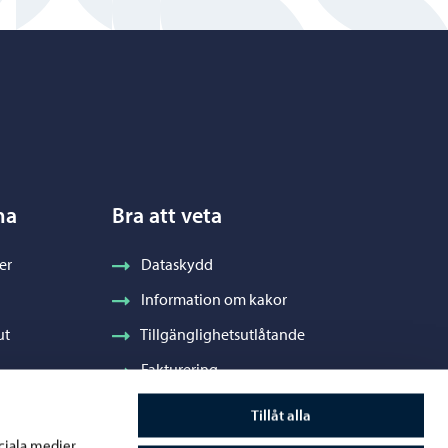
na
Bra att veta
er
Dataskydd
Information om kakor
ut
Tillgänglighetsutlåtande
Fakturering
Stadens visuella profil och vapen
Tillåt alla
ociala medier