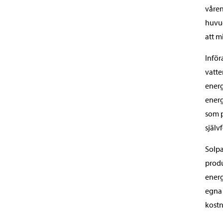
våren
huvud
att m
Inför
vatte
energ
energ
som p
själv
Solpa
produ
energ
egna 
kostn