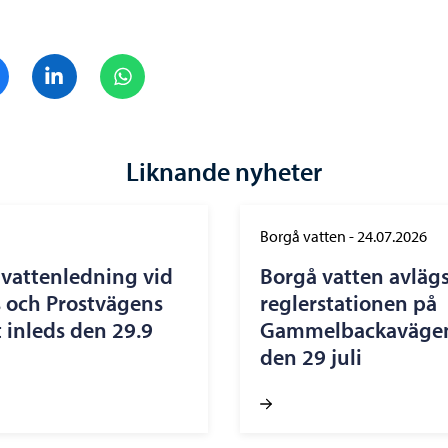
Dela på Facebook
Dela på LinkedIn
Dela på WhatsApp
Liknande nyheter
Borgå vatten
-
24.07.2026
vattenledning vid
Borgå vatten avläg
 och Prostvägens
reglerstationen på
 inleds den 29.9
Gammelbackavägen 
den 29 juli