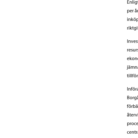
Enlig
per å
inköp
riktg
Inves
resur
ekono
jämna
tillf
Inför
Borgå
förbä
återv
proce
centr