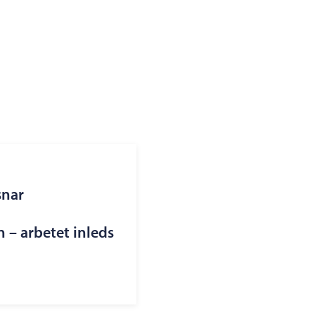
snar
– arbetet inleds