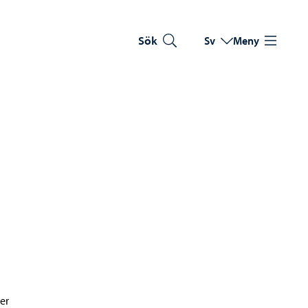
Sök
Sv
Meny
Byt språk
Nuvarande språk: Sve
er