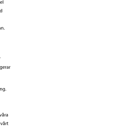
el
ed
an.
r
ngerar
ing.
våra
vårt