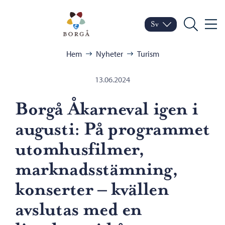
Hoppa till innehåll
Porvoo – Gå till startsid
Sv
Meny
Byt språk
Nuvarande språk: Sven
Sök
Bläddra:
Hem
Nyheter
Turism
13.06.2024
Borgå Åkarneval igen i
augusti: På programmet
utomhusfilmer,
marknadsstämning,
konserter – kvällen
avslutas med en