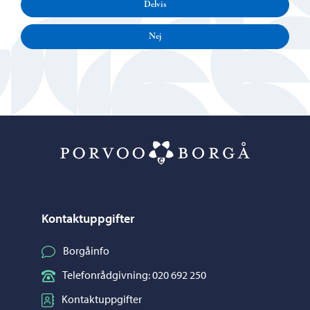
Delvis
Nej
Porvoo – Gå ti
Kontaktuppgifter
Borgåinfo
Telefonrådgivning: 020 692 250
Kontaktuppgifter