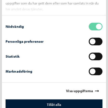
uppgifter som du har gett dem eller som har samlats in när du
har använt deras tjänster.
Samtyckesval
Nödvändig
Personliga preferenser
Borgå stad informerar
-
28.07.2026
Invigningen av frisbeegolfbanan i Tolkis firas
Statistik
den 5 augusti med ett evenemang som är
öppet för alla
Marknadsföring
Visa uppgifterna
Tillåt alla