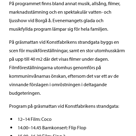
På programmet finns bland annat musik, allsång, filmer,
marknadsstämning och en spektakulär vatten- och
ljusshow vid Borgå å. Evenemangets glada och
musikfyllda program lämpar sig för hela familjen.
På gräsmattan vid Konstfabrikens strandgata byggs en
scen för musikföreställningar, samt en stor utomhusskärm
på upp till 40 m2 där det visas filmer under dagen.
Filmföreställningarna utomhus genomförs på
kommuninvånarnas önskan, eftersom det var ett av de
vinnande förslagen i omröstningen i deltagande
budgeteringen.
Program på gräsmattan vid Konstfabrikens strandgata:
12–14 Film: Coco
14.00–14.45 Barnkonsert: Flip Flop
15.00–16.30 Film: Sing 2