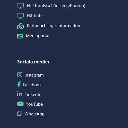
Elektroniska tjänster (ePorvoo)
Nätbutik
Kartor och lägesinformation
Mediaportal
Sociala medier
Följ på Instagram
Instagram
Följ på Facebook
Facebook
Följ på LinkedIn
LinkedIn
Följ på YouTube
YouTube
Dela på WhatsApp
WhatsApp