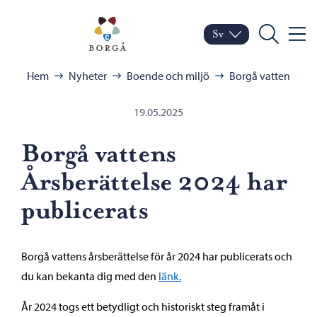
Hoppa till innehåll
Porvoo – Gå till startsid
Sv
Meny
Byt språk
Nuvarande språk: Sven
Sök
Bläddra:
Hem
Nyheter
Boende och miljö
Borgå vatten
19.05.2025
Borgå vattens
Årsberättelse 2024 har
publicerats
Borgå vattens årsberättelse för år 2024 har publicerats och
du kan bekanta dig med den
länk.
År 2024 togs ett betydligt och historiskt steg framåt i