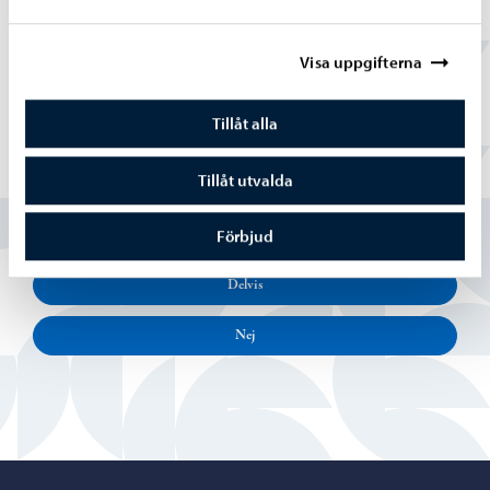
Visa uppgifterna
Tillåt alla
Hittade du vad du sökte?
Tillåt utvalda
Ja
Förbjud
Delvis
Nej