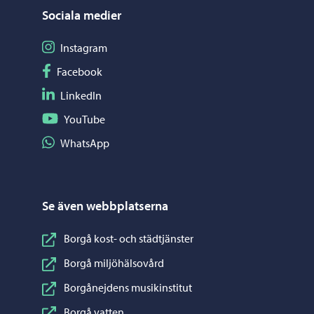
Sociala medier
Följ på Instagram
Instagram
Följ på Facebook
Facebook
Följ på LinkedIn
LinkedIn
Följ på YouTube
YouTube
Dela på WhatsApp
WhatsApp
Se även webbplatserna
Borgå kost- och städtjänster
Borgå miljöhälsovård
Borgånejdens musikinstitut
Borgå vatten