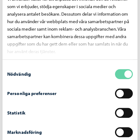
Borgå vatten avlägsnar reglerstationen på
som vi erbjuder, stödja egenskaper i sociala medier och
Gammelbackavägen – arbetet inleds den 29
analysera antalet besökare. Dessutom delar vi information om
juli
hur du använder vår webbplats med våra samarbetspartner på
sociala medier samt inom reklam- och analysbranschen. Våra
samarbetspartner kan kombinera dessa uppgifter med andra
uppgifter som du har gett dem eller som har samlats in när du
har använt deras tjänster.
Borgå vatten
-
07.07.2026
Samtyckesval
Bräddningar vid pumpstationer på grund av
Nödvändig
störtregn 4. – 5.7.2026
Personliga preferenser
Statistik
Borgå vatten
-
02.07.2026
Vattentjänstarbeten i Haikobranten 2
Marknadsföring
området framskrider