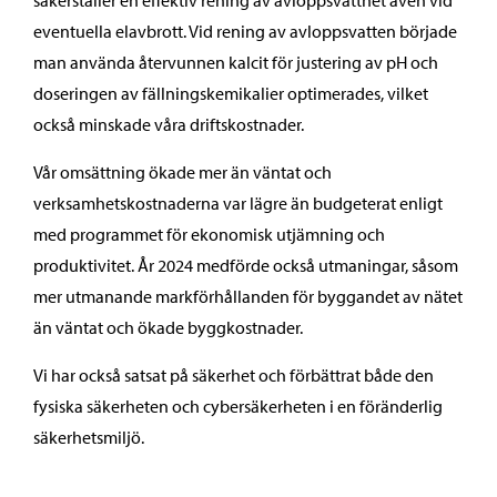
säkerställer en effektiv rening av avloppsvattnet även vid
eventuella elavbrott. Vid rening av avloppsvatten började
man använda återvunnen kalcit för justering av pH och
doseringen av fällningskemikalier optimerades, vilket
också minskade våra driftskostnader.
Vår omsättning ökade mer än väntat och
verksamhetskostnaderna var lägre än budgeterat enligt
med programmet för ekonomisk utjämning och
produktivitet. År 2024 medförde också utmaningar, såsom
mer utmanande markförhållanden för byggandet av nätet
än väntat och ökade byggkostnader.
Vi har också satsat på säkerhet och förbättrat både den
fysiska säkerheten och cybersäkerheten i en föränderlig
säkerhetsmiljö.