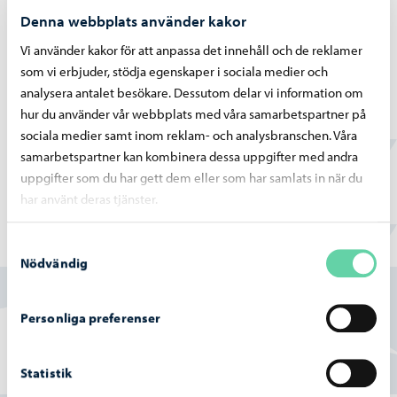
Denna webbplats använder kakor
Vi använder kakor för att anpassa det innehåll och de reklamer
Borgå vatten
-
02.07.2026
som vi erbjuder, stödja egenskaper i sociala medier och
Vattentjänstarbeten i Haikobranten 2
analysera antalet besökare. Dessutom delar vi information om
området framskrider
hur du använder vår webbplats med våra samarbetspartner på
sociala medier samt inom reklam- och analysbranschen. Våra
samarbetspartner kan kombinera dessa uppgifter med andra
uppgifter som du har gett dem eller som har samlats in när du
har använt deras tjänster.
Samtyckesval
Hittade du vad du sökte?
Nödvändig
Ja
Personliga preferenser
Delvis
Statistik
Nej