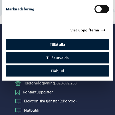
Marknadsföring
Visa uppgifterna
Porvoo – Gå ti
Tillåt alla
Tillåt utvalda
Kontaktuppgifter
Förbjud
Borgåinfo
Telefonrådgivning: 020 692 250
Kontaktuppgifter
Elektroniska tjänster (ePorvoo)
Nätbutik