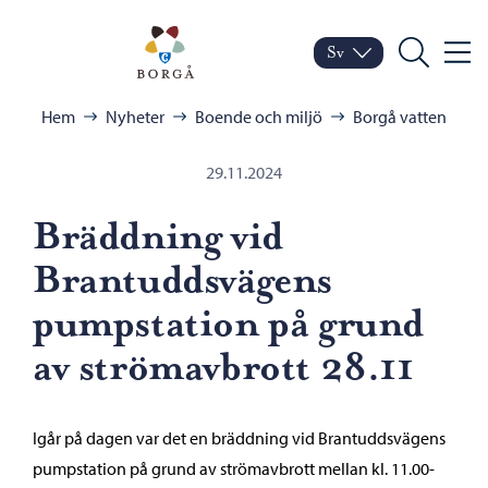
Hoppa till innehåll
Porvoo – Gå till startsid
Sv
Meny
Byt språk
Nuvarande språk: Sven
Sök
Bläddra:
Hem
Nyheter
Boende och miljö
Borgå vatten
29.11.2024
Bräddning vid
Brantuddsvägens
pumpstation på grund
av strömavbrott 28.11
Igår på dagen var det en bräddning vid Brantuddsvägens
pumpstation på grund av strömavbrott mellan kl. 11.00-