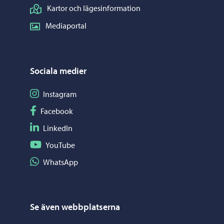
Kartor och lägesinformation
Mediaportal
Sociala medier
Följ på Instagram
Instagram
Följ på Facebook
Facebook
Följ på LinkedIn
LinkedIn
Följ på YouTube
YouTube
Dela på WhatsApp
WhatsApp
Se även webbplatserna