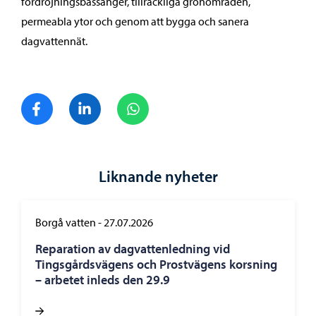
fördröjningsbassänger, tillräckliga grönområden,
permeabla ytor och genom att bygga och sanera
dagvattennät.
Dela på Facebook
Dela på LinkedIn
Dela på WhatsApp
Liknande nyheter
Borgå vatten
-
27.07.2026
Reparation av dagvattenledning vid
Tingsgårdsvägens och Prostvägens korsning
– arbetet inleds den 29.9