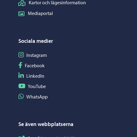
Kartor och lägesinformation
Mediaportal
Sociala medier
Följ på Instagram
Instagram
Följ på Facebook
Facebook
Följ på LinkedIn
LinkedIn
Följ på YouTube
YouTube
Dela på WhatsApp
WhatsApp
Se även webbplatserna