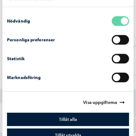
Samtyckesval
Borgå vatten
-
02.07.2026
Nödvändig
Vattentjänstarbeten i Haikobranten 2
området framskrider
Personliga preferenser
Statistik
Marknadsföring
Hittade du vad du sökte?
Ja
Visa uppgifterna
Delvis
Tillåt alla
Nej
Tillåt utvalda