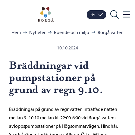
Hoppa till innehåll
Porvoo – Gå till startsid
Sv
Meny
Byt språk
Nuvarande språk: Sven
Sök
Bläddra:
Hem
Nyheter
Boende och miljö
Borgå vatten
10.10.2024
Bräddningar vid
pumpstationer på
grund av regn 9.10.
Bräddningar på grund av regnvatten inträffade natten
mellan 9.-10.10 mellan kl. 22:00-6:00 vid Borgå vattens
avloppspumpstationer på Högsommarvägen, Hindhår,
Svartsåvägen, Tarkis (norra), Alkrog, Östra-Mänsas,