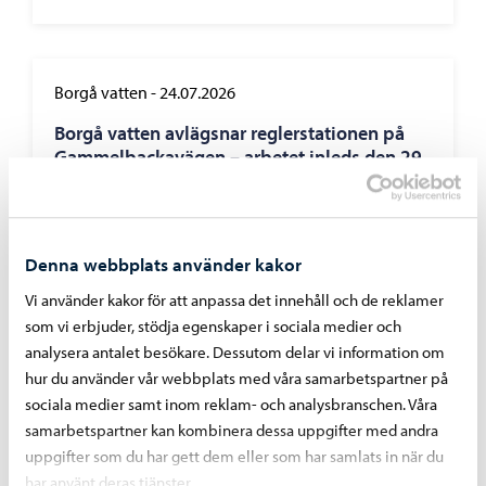
Borgå vatten
-
24.07.2026
Borgå vatten avlägsnar reglerstationen på
Gammelbackavägen – arbetet inleds den 29
juli
Denna webbplats använder kakor
Vi använder kakor för att anpassa det innehåll och de reklamer
som vi erbjuder, stödja egenskaper i sociala medier och
Borgå vatten
-
07.07.2026
analysera antalet besökare. Dessutom delar vi information om
Bräddningar vid pumpstationer på grund av
hur du använder vår webbplats med våra samarbetspartner på
störtregn 4. – 5.7.2026
sociala medier samt inom reklam- och analysbranschen. Våra
samarbetspartner kan kombinera dessa uppgifter med andra
uppgifter som du har gett dem eller som har samlats in när du
har använt deras tjänster.