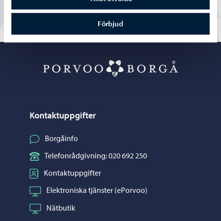
Förbjud
Porvoo – Gå ti
Kontaktuppgifter
Borgåinfo
Telefonrådgivning: 020 692 250
Kontaktuppgifter
Elektroniska tjänster (ePorvoo)
Nätbutik