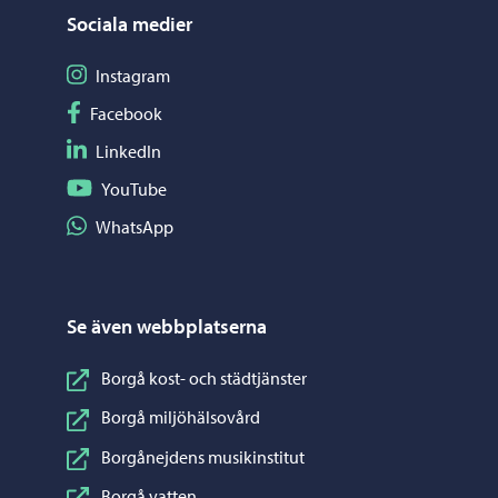
Sociala medier
Följ på Instagram
Instagram
Följ på Facebook
Facebook
Följ på LinkedIn
LinkedIn
Följ på YouTube
YouTube
Dela på WhatsApp
WhatsApp
Se även webbplatserna
Borgå kost- och städtjänster
Borgå miljöhälsovård
Borgånejdens musikinstitut
Borgå vatten