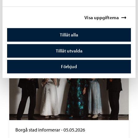
Borgå stad informerar
-
25.05.2026
Fotografiska tar Simen Johan -utställningen
Visa uppgifterna
till Konstfabriken i Borgå
Tillåt alla
Tillåt utvalda
Förbjud
Borgå stad informerar
-
05.05.2026