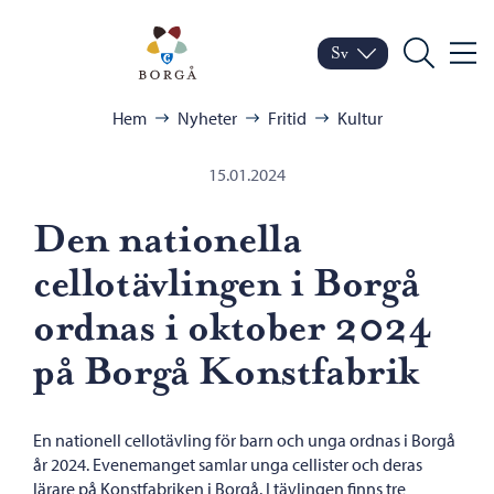
Hoppa till innehåll
Porvoo – Gå till startsid
Sv
Meny
Byt språk
Nuvarande språk: Sven
Sök
Bläddra:
Hem
Nyheter
Fritid
Kultur
15.01.2024
Den nationella
cellotävlingen i Borgå
ordnas i oktober 2024
på Borgå Konstfabrik
En nationell cellotävling för barn och unga ordnas i Borgå
år 2024. Evenemanget samlar unga cellister och deras
lärare på Konstfabriken i Borgå. I tävlingen finns tre