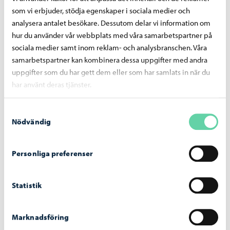
Kultur
-
15.06.2026
som vi erbjuder, stödja egenskaper i sociala medier och
analysera antalet besökare. Dessutom delar vi information om
Förvalsjuryn för barnlitteraturpriset
hur du använder vår webbplats med våra samarbetspartner på
Runeberg Junior inleder sitt arbete och tar
sociala medier samt inom reklam- och analysbranschen. Våra
emot böcker för evaluering
samarbetspartner kan kombinera dessa uppgifter med andra
uppgifter som du har gett dem eller som har samlats in när du
har använt deras tjänster.
Samtyckesval
Nödvändig
Personliga preferenser
Statistik
Marknadsföring