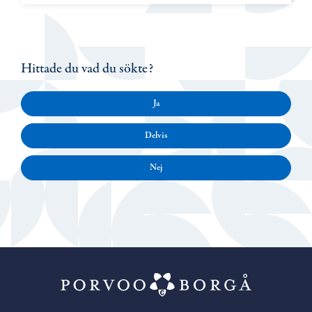
Hittade du vad du sökte?
Ja
Delvis
Nej
Porvoo – Gå ti