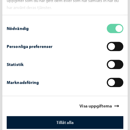
uppgifter som du har gett dem eller som har samlats in när du
Vårt Borgå
-
27.07.2026
har använt deras tjänster.
Har du en förstaklassare hemma? Här är
några tips inför hösten
Samtyckesval
Nödvändig
Personliga preferenser
Statistik
Marknadsföring
Visa uppgifterna
Tillåt alla
Vårt Borgå
-
01.07.2026