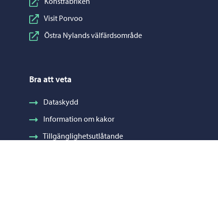
Konstfabriken
Visit Porvoo
Östra Nylands välfärdsområde
Bra att veta
Dataskydd
Information om kakor
Tillgänglighetsutlåtande
Fakturering
Stadens visuella profil och vapen
Ge respons