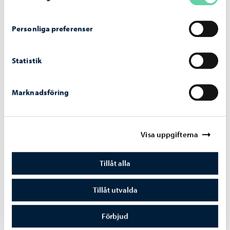
Personliga preferenser
Statistik
Marknadsföring
Visa uppgifterna
Tillåt alla
Trafik och gator
-
22.05.2026
Tillåt utvalda
Tåg trafikerar museijärnvägen igen – var
försiktig vid plankorsningar
Förbjud