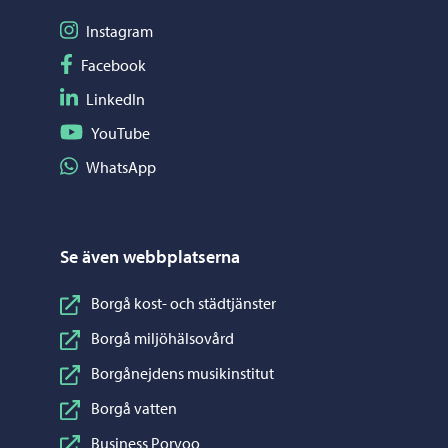
Följ på Instagram
Instagram
Följ på Facebook
Facebook
Följ på LinkedIn
LinkedIn
Följ på YouTube
YouTube
Dela på WhatsApp
WhatsApp
Se även webbplatserna
Borgå kost- och städtjänster
Borgå miljöhälsovård
Borgånejdens musikinstitut
Borgå vatten
Business Porvoo