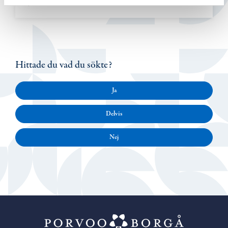
Hittade du vad du sökte?
Ja
Delvis
Nej
Porvoo – Gå ti