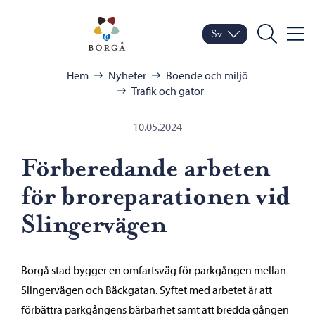
Hoppa till innehåll
Porvoo – Gå till startsid
Sv
Meny
Byt språk
Nuvarande språk: Sven
Sök
Bläddra:
Hem
Nyheter
Boende och miljö
Trafik och gator
10.05.2024
Förberedande arbeten
för broreparationen vid
Slingervägen
Borgå stad bygger en omfartsväg för parkgången mellan
Slingervägen och Bäckgatan. Syftet med arbetet är att
förbättra parkgångens bärbarhet samt att bredda gången