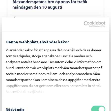
Alexandersgatans bro öppnas för trafik
måndagen den 10 augusti
Denna webbplats använder kakor
Vi använder kakor för att anpassa det innehåll och de reklamer
som vi erbjuder, stödja egenskaper i sociala medier och
analysera antalet besökare. Dessutom delar vi information om
hur du använder vår webbplats med våra samarbetspartner på
sociala medier samt inom reklam- och analysbranschen. Våra
samarbetspartner kan kombinera dessa uppgifter med andra
uppgifter som du har gett dem eller som har samlats in när du
har använt deras tjänster.
Trafik och gator
-
03.08.2026
Sopningsroboten börjar sitt arbete på Borgå
Samtyckesval
torg och vid åstranden
Nödvändig