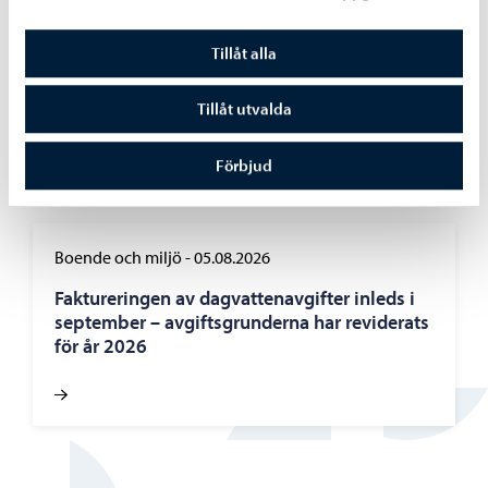
Utbildning
-
06.08.2026
Tillåt alla
Ansökan till gymnasieutbildningen för
vuxna vid Linnankosken lukio pågår
Tillåt utvalda
Förbjud
Boende och miljö
-
05.08.2026
Faktureringen av dagvattenavgifter inleds i
september – avgiftsgrunderna har reviderats
för år 2026