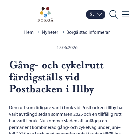
Hoppa till innehåll
Porvoo – Gå till startsid
Sv
Meny
Byt språk
Nuvarande språk: Sven
Sök
Bläddra:
Hem
Nyheter
Borgå stad informerar
17.06.2026
Gång- och cykelrutt
färdigställs vid
Postbacken i Illby
Den rutt som tidigare varit i bruk vid Postbacken i Illby har
varit avstängd sedan sommaren 2025 och en tillfällig rutt
har varit i bruk. Nu kommer staden att anlägga en
permanent kombinerad gång- och cykelväg under juni–
juli 2026 och i och med genomförandet tas den tillfälliga