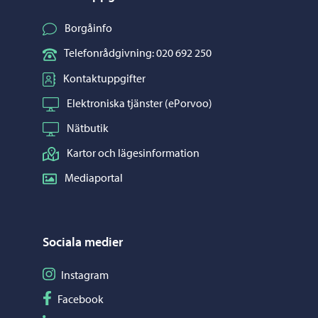
Borgåinfo
Telefonrådgivning: 020 692 250
Kontaktuppgifter
Elektroniska tjänster (ePorvoo)
Nätbutik
Kartor och lägesinformation
Mediaportal
Sociala medier
Följ på Instagram
Instagram
Följ på Facebook
Facebook