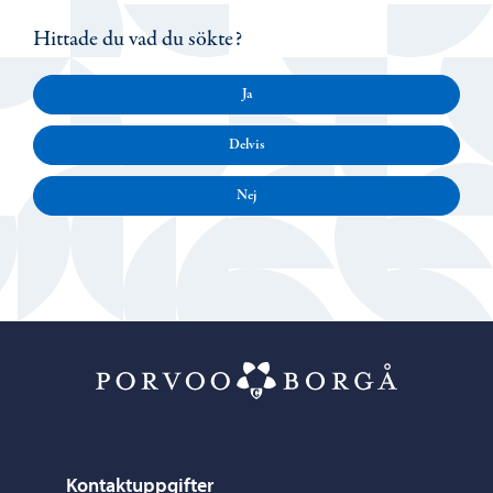
Hittade du vad du sökte?
Ja
Delvis
Nej
Porvoo – Gå ti
Kontaktuppgifter