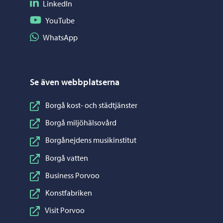
Följ på LinkedIn
LinkedIn
Följ på YouTube
YouTube
Dela på WhatsApp
WhatsApp
Se även webbplatserna
Borgå kost- och städtjänster
Borgå miljöhälsovård
Borgånejdens musikinstitut
Borgå vatten
Business Porvoo
Konstfabriken
Visit Porvoo