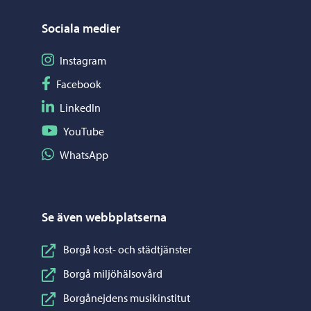
Sociala medier
Följ på Instagram
Instagram
Följ på Facebook
Facebook
Följ på LinkedIn
LinkedIn
Följ på YouTube
YouTube
Dela på WhatsApp
WhatsApp
Se även webbplatserna
Borgå kost- och städtjänster
Borgå miljöhälsovård
Borgånejdens musikinstitut