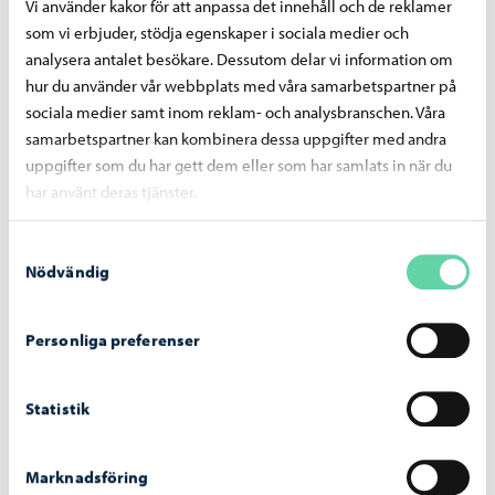
Vi använder kakor för att anpassa det innehåll och de reklamer
Grundlig förbättring av Näse konstis inleds i
som vi erbjuder, stödja egenskaper i sociala medier och
juni – byggarbetet kommer att påverka
analysera antalet besökare. Dessutom delar vi information om
användningen av området fram till hösten
hur du använder vår webbplats med våra samarbetspartner på
sociala medier samt inom reklam- och analysbranschen. Våra
samarbetspartner kan kombinera dessa uppgifter med andra
uppgifter som du har gett dem eller som har samlats in när du
har använt deras tjänster.
Idrott och friluftsliv
-
07.04.2026
Samtyckesval
Lägesuppdatering: Kokonishall planeras
Nödvändig
öppnas igen den 17.4.
Personliga preferenser
Statistik
Idrott och friluftsliv
-
07.04.2026
Marknadsföring
Friidrottsområdet vid Hammars idrottsplan