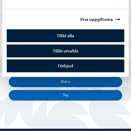
stängs
Visa uppgifterna
Tillåt alla
Tillåt utvalda
Hittade du vad du sökte?
Förbjud
Ja
Delvis
Nej