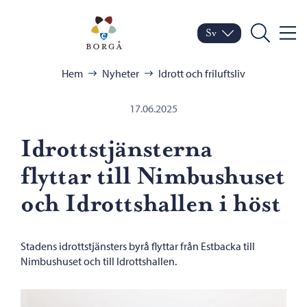
Hoppa till innehåll
Porvoo – Gå till startsid
Sv
Meny
Byt språk
Nuvarande språk: Sven
Sök
Bläddra:
Hem
Nyheter
Idrott och friluftsliv
17.06.2025
Idrottstjänsterna
flyttar till Nimbushuset
och Idrottshallen i höst
Stadens idrottstjänsters byrå flyttar från Estbacka till
Nimbushuset och till Idrottshallen.