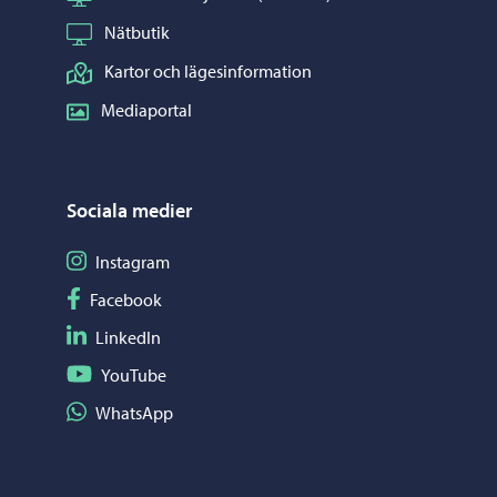
Nätbutik
Kartor och lägesinformation
Mediaportal
Sociala medier
Följ på Instagram
Instagram
Följ på Facebook
Facebook
Följ på LinkedIn
LinkedIn
Följ på YouTube
YouTube
Dela på WhatsApp
WhatsApp