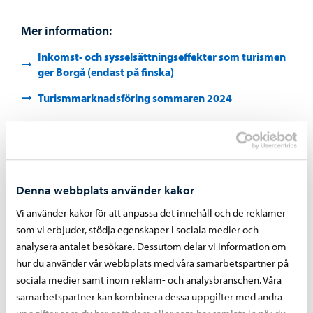
Mer information:
Inkomst- och sysselsättningseffekter som turismen
ger Borgå (endast på finska)
Turismmarknadsföring sommaren 2024
Dela på Facebook
Dela på LinkedIn
Dela på WhatsApp
Denna webbplats använder kakor
Vi använder kakor för att anpassa det innehåll och de reklamer
Liknande nyheter
som vi erbjuder, stödja egenskaper i sociala medier och
analysera antalet besökare. Dessutom delar vi information om
hur du använder vår webbplats med våra samarbetspartner på
sociala medier samt inom reklam- och analysbranschen. Våra
samarbetspartner kan kombinera dessa uppgifter med andra