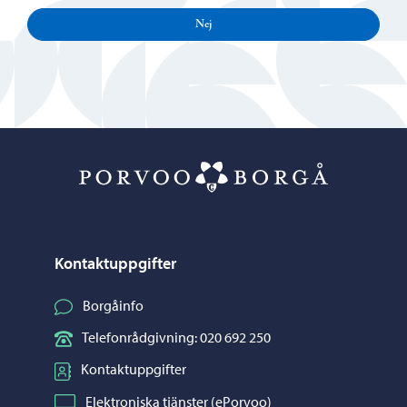
Nej
Porvoo – Gå ti
Kontaktuppgifter
Borgåinfo
Telefonrådgivning: 020 692 250
Kontaktuppgifter
Elektroniska tjänster (ePorvoo)