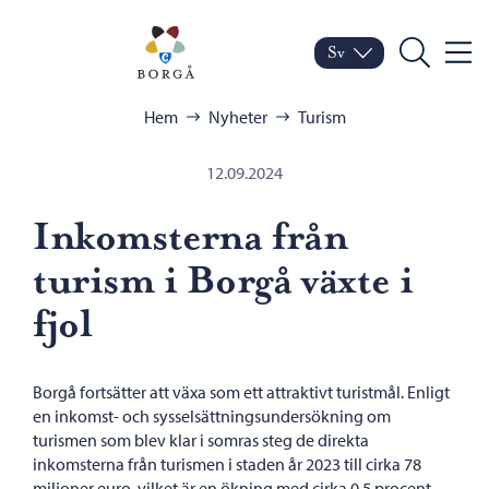
Hoppa till innehåll
Porvoo – Gå till startsid
Sv
Meny
Byt språk
Nuvarande språk: Sven
Sök
Bläddra:
Hem
Nyheter
Turism
12.09.2024
Inkomsterna från
turism i Borgå växte i
fjol
Borgå fortsätter att växa som ett attraktivt turistmål. Enligt
en inkomst- och sysselsättningsundersökning om
turismen som blev klar i somras steg de direkta
inkomsterna från turismen i staden år 2023 till cirka 78
miljoner euro, vilket är en ökning med cirka 0,5 procent