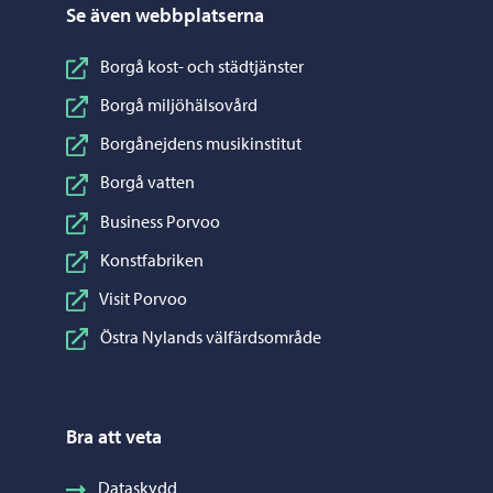
Se även webbplatserna
Borgå kost- och städtjänster
Borgå miljöhälsovård
Borgånejdens musikinstitut
Borgå vatten
Business Porvoo
Konstfabriken
Visit Porvoo
Östra Nylands välfärdsområde
Bra att veta
Dataskydd