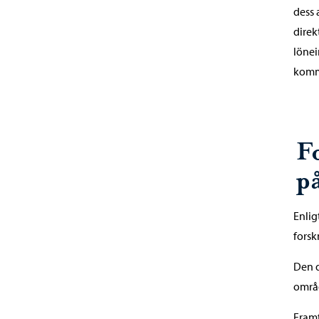
dess 
direk
lönei
komm
F
p
Enlig
forsk
Den d
områ
Framf