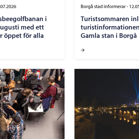
.07.2026
Borgå stad informerar
-
12.0
isbeegolfbanan i
Turistsommaren inle
 augusti med ett
turistinformationen
öppet för alla
Gamla stan i Borgå