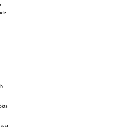
n
rade
ch
.
ökta
skat,