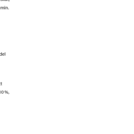
omin.
del
t
10 %,