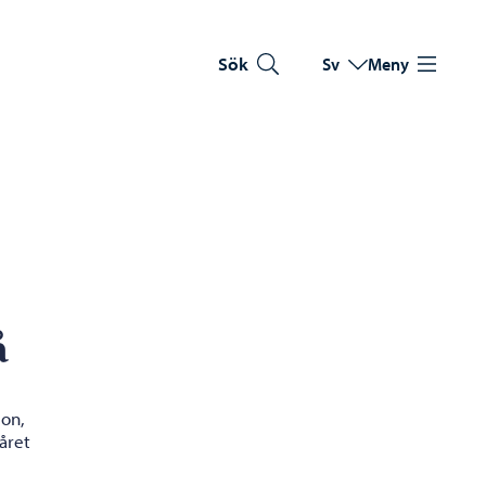
Sök
Sv
Meny
Byt språk
Nuvarande språk: Sve
å
on,
året