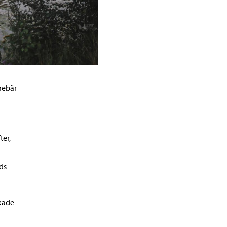
nnebär
ter,
ads
skade