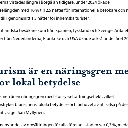
terna vistades längre i Borgå än tidigare: under 2024 ökade
lselängden med 10 % till 2,5 nätter för internationella besökare och
 till i genomsnitt 1,3 nätter för inhemska turister.
 utländska besökare kom från Spanien, Tyskland och Sverige. Antale
ter från Nederländerna, Frankrike och USA ökade också under året 2
urism är en näringsgren m
or lokal betydelse
ismen är en näringsgren med stor sysselsättningseffekt, vilket
stryker branschens lokala betydelse och behovet av att satsa på de
raft, säger Sari Myllynen.
mens andel av omsättningen för alla företag i staden var 0,3 %, med