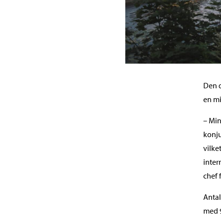
Den d
en mi
– Min
konju
vilke
inter
chef 
Antal
med 9