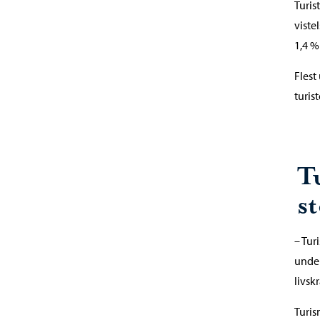
Turis
viste
1,4 %
Flest
turis
T
st
– Tur
under
livsk
Turis