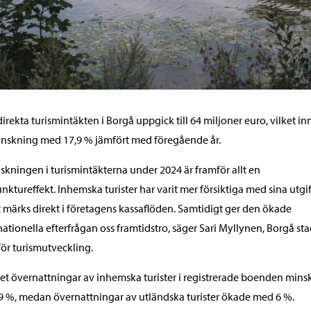
irekta turismintäkten i Borgå uppgick till 64 miljoner euro, vilket i
nskning med 17,9 % jämfört med föregående år.
skningen i turismintäkterna under 2024 är framför allt en
nktureffekt. Inhemska turister har varit mer försiktiga med sina utgif
t märks direkt i företagens kassaflöden. Samtidigt ger den ökade
nationella efterfrågan oss framtidstro, säger Sari Myllynen, Borgå st
för turismutveckling.
et övernattningar av inhemska turister i registrerade boenden min
 %, medan övernattningar av utländska turister ökade med 6 %.