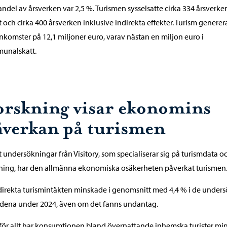
andel av årsverken var 2,5 %. Turismen sysselsatte cirka 334 årsverke
t och cirka 400 årsverken inklusive indirekta effekter. Turism genere
nkomster på 12,1 miljoner euro, varav nästan en miljon euro i
unalskatt.
orskning visar ekonomins
åverkan på turismen
t undersökningar från Visitory, som specialiserar sig på turismdata o
ning, har den allmänna ekonomiska osäkerheten påverkat turismen
irekta turismintäkten minskade i genomsnitt med 4,4 % i de unders
dena under 2024, även om det fanns undantag.
ör allt har konsumtionen bland övernattande inhemska turister min