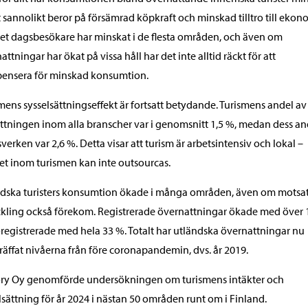
t sannolikt beror på försämrad köpkraft och minskad tilltro till ekon
et dagsbesökare har minskat i de flesta områden, och även om
attningar har ökat på vissa håll har det inte alltid räckt för att
ensera för minskad konsumtion.
mens sysselsättningseffekt är fortsatt betydande. Turismens andel av
tningen inom alla branscher var i genomsnitt 1,5 %, medan dess an
sverken var 2,6 %. Detta visar att turism är arbetsintensiv och lokal –
et inom turismen kan inte outsourcas.
dska turisters konsumtion ökade i många områden, även om motsat
kling också förekom. Registrerade övernattningar ökade med över 
registrerade med hela 33 %. Totalt har utländska övernattningar nu
räffat nivåerna från före coronapandemin, dvs. år 2019.
ory Oy genomförde undersökningen om turismens intäkter och
lsättning för år 2024 i nästan 50 områden runt om i Finland.