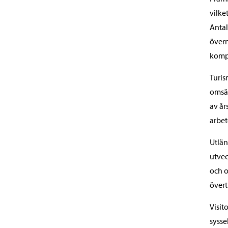
vilke
Antal
övern
komp
Turis
omsät
av år
arbet
Utlän
utvec
och o
övert
Visit
sysse