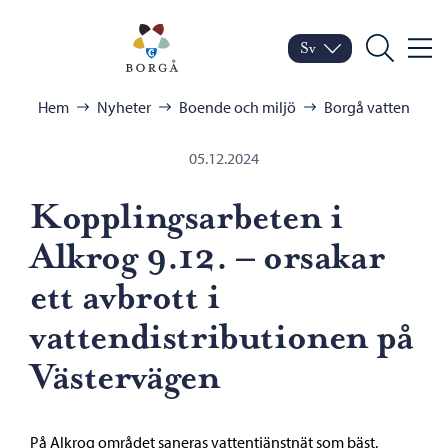
Hoppa till innehåll
Porvoo – Gå till startsid
Sv
Meny
Byt språk
Nuvarande språk: Sven
Sök
Bläddra:
Hem
Nyheter
Boende och miljö
Borgå vatten
05.12.2024
Kopplingsarbeten i
Alkrog 9.12. – orsakar
ett avbrott i
vattendistributionen på
Västervägen
På Alkrog området saneras vattentjänstnät som bäst.