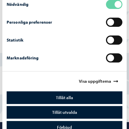
området framskrider
Nödvändig
Personliga preferenser
Statistik
Hittade du vad du sökte?
Marknadsföring
Ja
Delvis
Visa uppgifterna
Nej
Tillåt alla
Tillåt utvalda
Förbjud