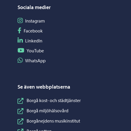
Sociala medier
Följ på Instagram
Instagram
Följ på Facebook
Facebook
Följ på LinkedIn
LinkedIn
Följ på YouTube
YouTube
Dela på WhatsApp
WhatsApp
Se även webbplatserna
Borgå kost- och städtjänster
Borgå miljöhälsovård
Borgånejdens musikinstitut