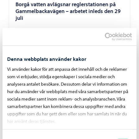
Borgå vatten avlägsnar reglerstationen på
Gammelbackavägen – arbetet inleds den 29
juli
Denna webbplats använder kakor
Borgå vatten
-
07.07.2026
Vi använder kakor för att anpassa det innehåll och de reklamer
Bräddningar vid pumpstationer på grund av
som vi erbjuder, stödja egenskaper i sociala medier och
störtregn 4. – 5.7.2026
analysera antalet besökare. Dessutom delar vi information om
hur du använder vår webbplats med våra samarbetspartner på
sociala medier samt inom reklam- och analysbranschen. Våra
samarbetspartner kan kombinera dessa uppgifter med andra
uppgifter som du har gett dem eller som har samlats in när du
Borgå vatten
-
02.07.2026
har använt deras tjänster.
Vattentjänstarbeten i Haikobranten 2
Samtyckesval