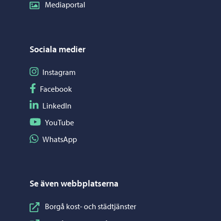
Mediaportal
Sociala medier
Följ på Instagram
Instagram
Följ på Facebook
Facebook
Följ på LinkedIn
LinkedIn
Följ på YouTube
YouTube
Dela på WhatsApp
WhatsApp
Se även webbplatserna
Borgå kost- och städtjänster