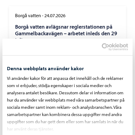
Borgå vatten
-
24.07.2026
Borgå vatten avlägsnar reglerstationen på
Gammelbackavägen – arbetet inleds den 29
juli
Denna webbplats använder kakor
Vi använder kakor för att anpassa det innehåll och de reklamer
Borgå vatten
-
07.07.2026
som vi erbjuder, stödja egenskaper i sociala medier och
Bräddningar vid pumpstationer på grund av
analysera antalet besökare. Dessutom delar vi information om
störtregn 4. – 5.7.2026
hur du använder vår webbplats med våra samarbetspartner på
sociala medier samt inom reklam- och analysbranschen. Våra
samarbetspartner kan kombinera dessa uppgifter med andra
uppgifter som du har gett dem eller som har samlats in när du
har använt deras tjänster.