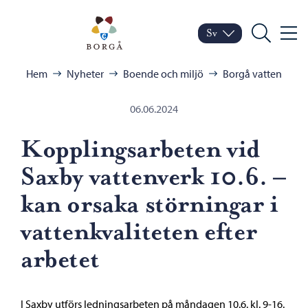
Hoppa till innehåll
Porvoo – Gå till startsid
Sv
Meny
Byt språk
Nuvarande språk: Sven
Sök
Bläddra:
Hem
Nyheter
Boende och miljö
Borgå vatten
06.06.2024
Kopplingsarbeten vid
Saxby vattenverk 10.6. –
kan orsaka störningar i
vattenkvaliteten efter
arbetet
I Saxby utförs ledningsarbeten på måndagen 10.6. kl. 9-16.