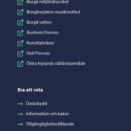
Borgå miljöhälsovård
Borgånejdens musikinstitut
Borgå vatten
Business Porvoo
Konstfabriken
Visit Porvoo
Östra Nylands välfärdsområde
Bra att veta
Dataskydd
Information om kakor
Tillgänglighetsutlåtande