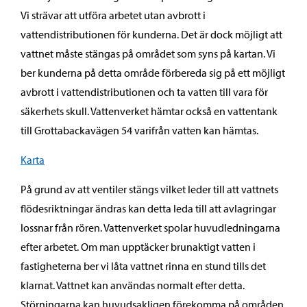
Vi strävar att utföra arbetet utan avbrott i
vattendistributionen för kunderna. Det är dock möjligt att
vattnet måste stängas på området som syns på kartan. Vi
ber kunderna på detta område förbereda sig på ett möjligt
avbrott i vattendistributionen och ta vatten till vara för
säkerhets skull. Vattenverket hämtar också en vattentank
till Grottabackavägen 54 varifrån vatten kan hämtas.
Karta
På grund av att ventiler stängs vilket leder till att vattnets
flödesriktningar ändras kan detta leda till att avlagringar
lossnar från rören. Vattenverket spolar huvudledningarna
efter arbetet. Om man upptäcker brunaktigt vatten i
fastigheterna ber vi låta vattnet rinna en stund tills det
klarnat. Vattnet kan användas normalt efter detta.
Störningarna kan huvudsakligen förekomma på områden