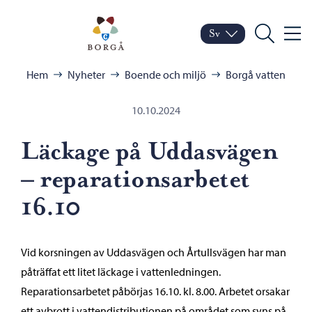
Hoppa till innehåll
Porvoo – Gå till startsid
Sv
Meny
Byt språk
Nuvarande språk: Sven
Sök
Bläddra:
Hem
Nyheter
Boende och miljö
Borgå vatten
10.10.2024
Läckage på Uddasvägen
– reparationsarbetet
16.10
Vid korsningen av Uddasvägen och Årtullsvägen har man
påträffat ett litet läckage i vattenledningen.
Reparationsarbetet påbörjas 16.10. kl. 8.00. Arbetet orsakar
ett avbrott i vattendistributionen på området som syns på