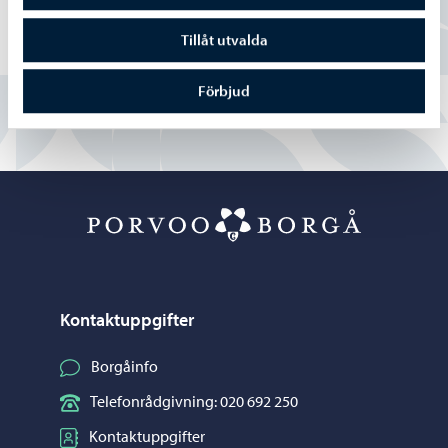
Delvis
Tillåt utvalda
Nej
Förbjud
Porvoo – Gå ti
Kontaktuppgifter
Borgåinfo
Telefonrådgivning: 020 692 250
Kontaktuppgifter