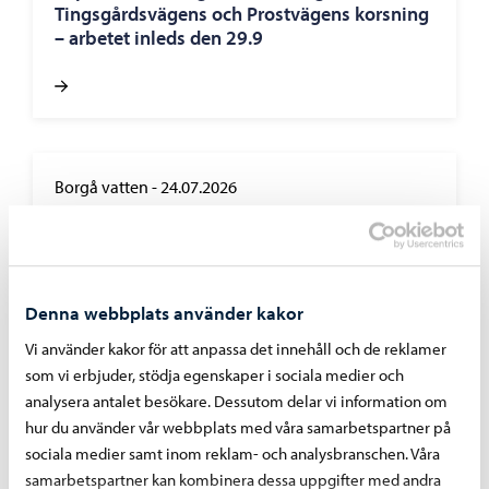
Tingsgårdsvägens och Prostvägens korsning
– arbetet inleds den 29.9
Borgå vatten
-
24.07.2026
Borgå vatten avlägsnar reglerstationen på
Gammelbackavägen – arbetet inleds den 29
juli
Denna webbplats använder kakor
Vi använder kakor för att anpassa det innehåll och de reklamer
som vi erbjuder, stödja egenskaper i sociala medier och
analysera antalet besökare. Dessutom delar vi information om
Borgå vatten
-
07.07.2026
hur du använder vår webbplats med våra samarbetspartner på
sociala medier samt inom reklam- och analysbranschen. Våra
Bräddningar vid pumpstationer på grund av
samarbetspartner kan kombinera dessa uppgifter med andra