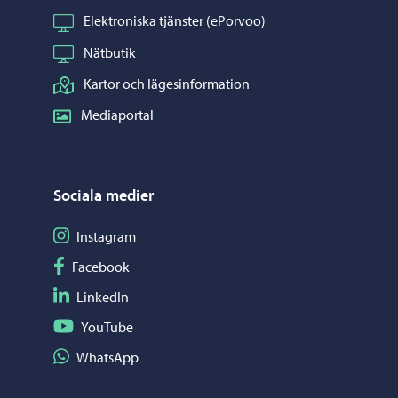
Elektroniska tjänster (ePorvoo)
Nätbutik
Kartor och lägesinformation
Mediaportal
Sociala medier
Följ på Instagram
Instagram
Följ på Facebook
Facebook
Följ på LinkedIn
LinkedIn
Följ på YouTube
YouTube
Dela på WhatsApp
WhatsApp