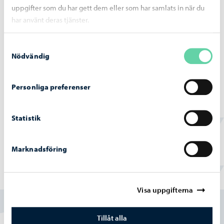
störtregn 4. – 5.7.2026
uppgifter som du har gett dem eller som har samlats in när du
har använt deras tjänster.
Samtyckesval
Nödvändig
Borgå vatten
-
02.07.2026
Vattentjänstarbeten i Haikobranten 2
Personliga preferenser
området framskrider
Statistik
Marknadsföring
Hittade du vad du sökte?
Visa uppgifterna
Ja
Tillåt alla