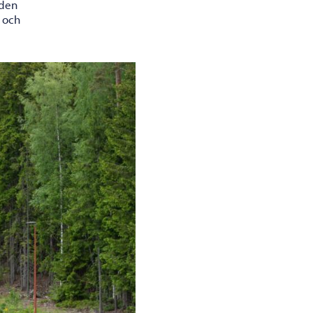
aden
t och