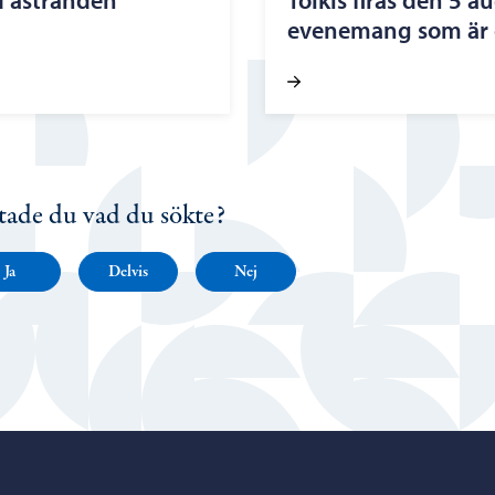
d åstranden
Tolkis firas den 5 a
evenemang som är ö
tade du vad du sökte?
Ja
Delvis
Nej