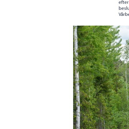
efter
beslu
Vårb