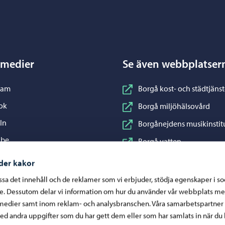
Porvoo – Gå till startsidan
 medier
Se även webbplatser
nstagram
ram
Borgå kost- och städtjänst
acebook
ok
Borgå miljöhälsovård
inkedIn
In
Borgånejdens musikinstit
ouTube
ube
Borgå vatten
WhatsApp
App
Business Porvoo
der kakor
Konstfabriken
assa det innehåll och de reklamer som vi erbjuder, stödja egenskaper i s
re. Dessutom delar vi information om hur du använder vår webbplats me
Visit Porvoo
medier samt inom reklam- och analysbranschen. Våra samarbetspartner
Östra Nylands välfärdsom
d andra uppgifter som du har gett dem eller som har samlats in när du 