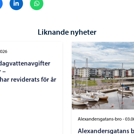
Liknande nyheter
2026
dagvattenavgifter
 –
ar reviderats för år
Alexandersgatans-bro
-
03.0
Alexandersgatans b