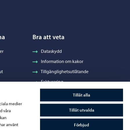
na
Bra att veta
er
Dataskydd
Information om kakor
ut
Tillgänglighetsutlåtande
Fakturering
Stadens visuella profil och vapen
Tillåt alla
ociala medier
Tillåt utvalda
d våra
 kan
råde
har använt
Förbjud