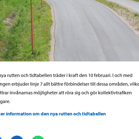
ya rutten och tidtabellen träder i kraft den 10 februari. I och med
ngen erbjuder linje 7 allt bättre förbindelser till dessa områden, vilk
ttrar invånarnas möjligheter att röra sig och gör kollektivtrafiken
gare.
er information om den nya rutten och tidtabellen
Dela på Facebook
Dela på LinkedIn
Dela på WhatsApp