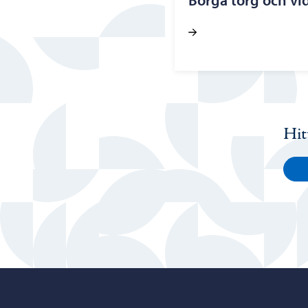
Borgå torg och vi
Hit