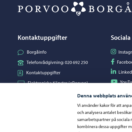
Kontaktuppgifter
Sociala
Följ på I
Borgåinfo
Instag
Följ på F
Facebo
Telefonrådgivning: 020 692 250
Följ på L
Linked
Kontaktuppgifter
Följ på Y
YouT
Elektroniska tjänster (ePorvoo)
Dela på 
Whats
Nätbutik
Denna webbplats använ
Kartor och lägesinformation
Vi använder kakor för att anp
och analysera antalet besöka
Mediaportal
samarbetspartner på sociala 
kombinera dessa uppgifter me