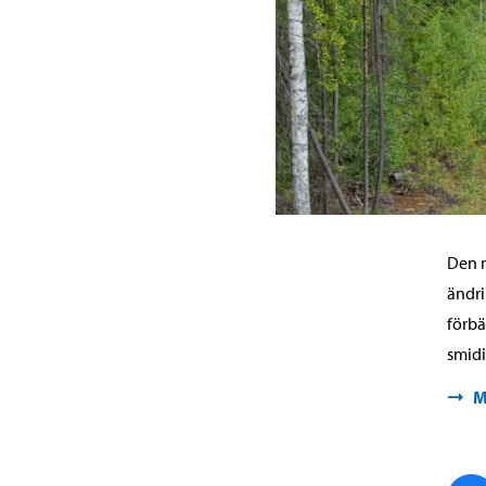
Den n
ändri
förbä
smidi
M