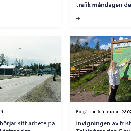
trafik måndagen de
26
Borgå stad informerar
-
28.0
örjar sitt arbete på
Invigningen av fris