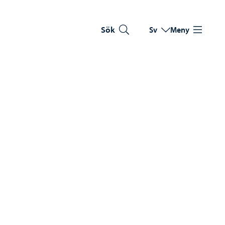
Sök
Sv
Meny
Byt språk
Nuvarande språk: Sve
3