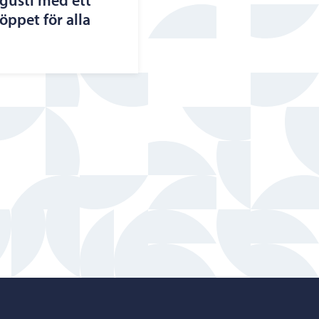
ugusti med ett
ppet för alla