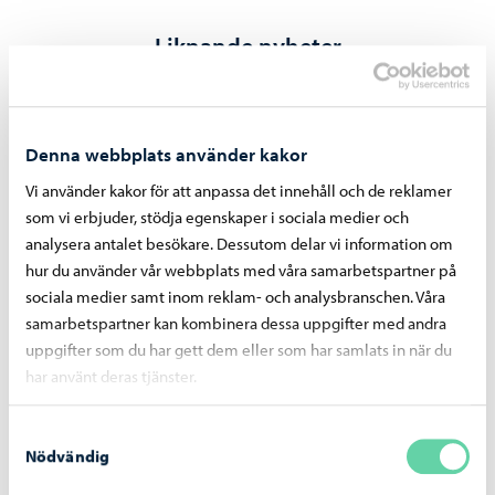
Liknande nyheter
Borgå vatten
-
27.07.2026
Denna webbplats använder kakor
Reparation av dagvattenledning vid
Tingsgårdsvägens och Prostvägens korsning
Vi använder kakor för att anpassa det innehåll och de reklamer
– arbetet inleds den 29.9
som vi erbjuder, stödja egenskaper i sociala medier och
analysera antalet besökare. Dessutom delar vi information om
hur du använder vår webbplats med våra samarbetspartner på
sociala medier samt inom reklam- och analysbranschen. Våra
samarbetspartner kan kombinera dessa uppgifter med andra
uppgifter som du har gett dem eller som har samlats in när du
Borgå vatten
-
24.07.2026
har använt deras tjänster.
Borgå vatten avlägsnar reglerstationen på
Gammelbackavägen – arbetet inleds den 29
Samtyckesval
juli
Nödvändig