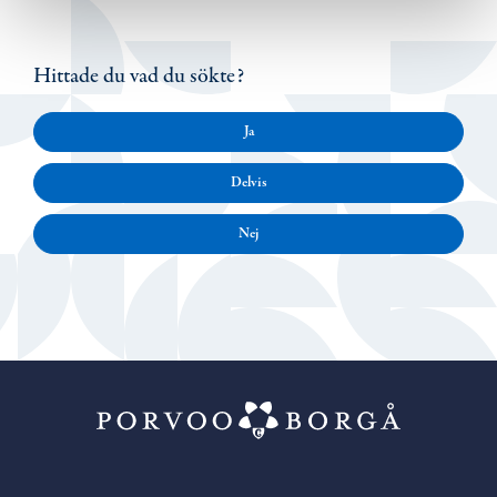
Hittade du vad du sökte?
Ja
Delvis
Nej
Porvoo – Gå ti