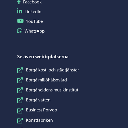
Följ på Facebook
Facebook
Följ på LinkedIn
LinkedIn
Följ på YouTube
YouTube
Dela på WhatsApp
WhatsApp
Se även webbplatserna
Borgå kost- och städtjänster
Borgå miljöhälsovård
Borgånejdens musikinstitut
Borgå vatten
Business Porvoo
Konstfabriken