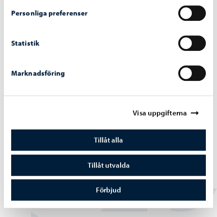
Personliga preferenser
Statistik
Borgå vatten
-
07.07.2026
Bräddningar vid pumpstationer på grund av
Marknadsföring
störtregn 4. – 5.7.2026
Visa uppgifterna
Tillåt alla
Borgå vatten
-
02.07.2026
Vattentjänstarbeten i Haikobranten 2
Tillåt utvalda
området framskrider
Förbjud