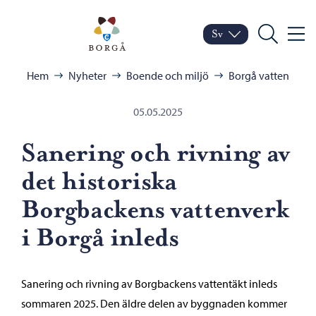
Hoppa till innehåll
Porvoo – Gå till startsid
Sv
Meny
Byt språk
Nuvarande språk: Sven
Sök
Bläddra:
Hem
Nyheter
Boende och miljö
Borgå vatten
05.05.2025
Sanering och rivning av
det historiska
Borgbackens vattenverk
i Borgå inleds
Sanering och rivning av Borgbackens vattentäkt inleds
sommaren 2025. Den äldre delen av byggnaden kommer