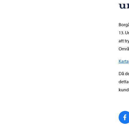
u
Borgå
13. U
att t
Områd
Karta
Då de
detta
kunde