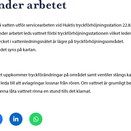
nder arbetet
 vatten utför servicearbeten vid Huktis tryckförhöjningsstation 22.8. 
nder arbetet leds vattnet förbi tryckförhöjningsstationen vilket leder 
rycket i vattenledningsnätet är lägre på tryckförhöjningsområdet.
et syns på kartan.
t uppkommer tryckförändringar på området samt ventiler stängs k
 leda till att avlagringar lossnar från rören. Om vattnet är grumligt be
rna låta vattnet rinna en stund tills det klarnat.
Dela på Facebook
Dela på LinkedIn
Dela på WhatsApp