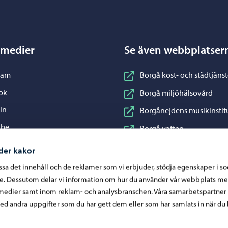
 medier
Se även webbplatser
nstagram
ram
Borgå kost- och städtjänst
acebook
ok
Borgå miljöhälsovård
inkedIn
In
Borgånejdens musikinstit
ouTube
ube
Borgå vatten
WhatsApp
App
Business Porvoo
der kakor
Konstfabriken
assa det innehåll och de reklamer som vi erbjuder, stödja egenskaper i s
re. Dessutom delar vi information om hur du använder vår webbplats me
Visit Porvoo
medier samt inom reklam- och analysbranschen. Våra samarbetspartner
Östra Nylands välfärdsom
d andra uppgifter som du har gett dem eller som har samlats in när du 