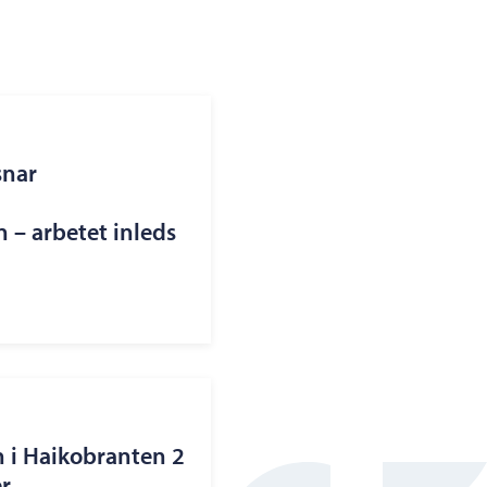
snar
– arbetet inleds
n i Haikobranten 2
r