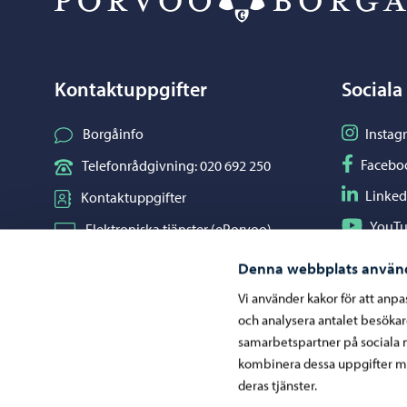
Kontaktuppgifter
Sociala
Följ på I
Borgåinfo
Instag
Följ på F
Facebo
Telefonrådgivning: 020 692 250
Följ på L
Linked
Kontaktuppgifter
Följ på Y
YouT
Elektroniska tjänster (ePorvoo)
Dela på 
Whats
Nätbutik
Denna webbplats använ
Kartor och lägesinformation
Vi använder kakor för att anp
och analysera antalet besöka
Mediaportal
samarbetspartner på sociala 
kombinera dessa uppgifter me
deras tjänster.