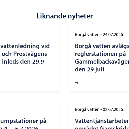
Liknande nyheter
Borgå vatten
-
24.07.2026
vattenledning vid
Borgå vatten avläg
 och Prostvägens
reglerstationen på
 inleds den 29.9
Gammelbackavägen 
den 29 juli
Borgå vatten
-
02.07.2026
pumpstationer på
Vattentjänstarbete
 4. – 5.7.2026
området framskride