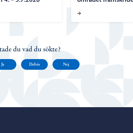
tade du vad du sökte?
Ja
Delvis
Nej
Porvoo – Gå till startsidan