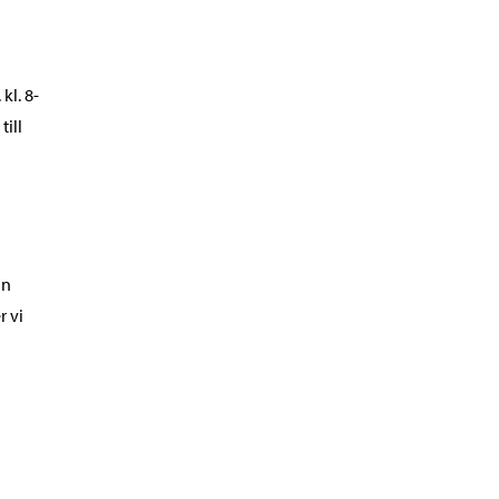
kl. 8-
till
an
r vi